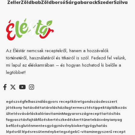
Zeller
Zöldbab
Zöldborsó
Sárgabarack
Szeder
Szilva
Az Éléstár nemcsak receptekről, hanem a hozzávalók
történetéről, használatáról és titkairól is szól. Fedezd fel velünk,
mi lapul az éléskamrában – és hogyan hozhatod ki belőle a
legtöbbet!
egészség
felhasználás
gyors recept
köret
gondozás
desszert
jótékony hatás
diéta
tárolás
házilag
termesztés
tippek
táplálkozás
ültetés
vásárlás
kalória
vitamin
Magyarország
recept
tartósítás
fagyasztás
fajták
főzés
kertészkedés
kert
tünetek
ásványianyag
befőzés
gluténmentes
gyógynövény
biokert
gyógyhatás
lépésről lépésre
sütemény
betegségek
C-vitamin
egyszerű recept