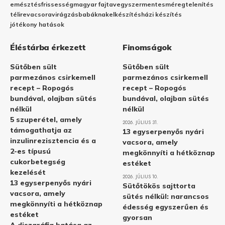
emésztés
frissesség
magyar fajta
vegyszermentes
méregtelenítés
télire
vacsora
virágzás
babáknak
elkészítés
házi készítés
jótékony hatások
Éléstárba érkezett
Finomságok
Sütőben sült
Sütőben sült
parmezános csirkemell
parmezános csirkemell
recept – Ropogós
recept – Ropogós
bundával, olajban sütés
bundával, olajban sütés
nélkül
nélkül
5 szuperétel, amely
2026. JÚLIUS 31.
támogathatja az
13 egyserpenyős nyári
inzulinrezisztencia és a
vacsora, amely
2-es típusú
megkönnyíti a hétköznap
cukorbetegség
estéket
kezelését
2026. JÚLIUS 10.
13 egyserpenyős nyári
Sütőtökös sajttorta
vacsora, amely
sütés nélkül: narancsos
megkönnyíti a hétköznap
édesség egyszerűen és
estéket
gyorsan