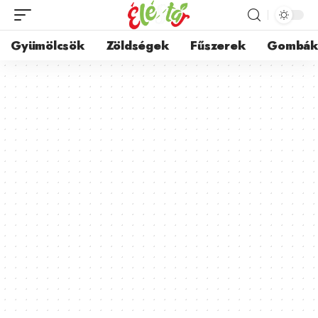
Gyümölcsök
Zöldségek
Fűszerek
Gombá