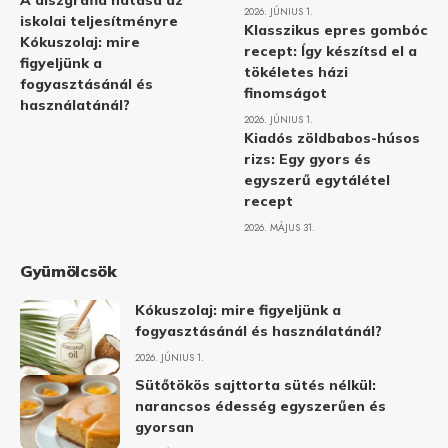
A diszgráfia hatása az
2026. JÚNIUS 1.
iskolai teljesítményre
Klasszikus epres gombóc
Kókuszolaj: mire
recept: Így készítsd el a
figyeljünk a
tökéletes házi
fogyasztásánál és
finomságot
használatánál?
2026. JÚNIUS 1.
Kiadós zöldbabos-húsos
rizs: Egy gyors és
egyszerű egytálétel
recept
2026. MÁJUS 31.
Gyümölcsök
Kókuszolaj: mire figyeljünk a
fogyasztásánál és használatánál?
2026. JÚNIUS 1.
Sütőtökös sajttorta sütés nélkül:
narancsos édesség egyszerűen és
gyorsan