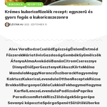
KUKORICA
RECEPTEK
Krémes kukoricafőzelék recept: egyszerű és
gyors fogás a kukoricaszezonra
ÉLÉSTÁR.HU
2025. SZEPTEMBER 10.
Aloe Vera
Bodza
Család
Egészség
Élelem
Életmód
Fűszerek
Máriatövis
Gazdaság
Gombák
Gyümölcsök
Áfonya
Alma
Avokádó
Banán
Citrom
Cseresznye
Dinnye
Dió
Eper
Gesztenye
Kókusz
Körte
Málna
Mandula
Meggy
Narancs
Őszibarack
Hagyomány
Kaktusz
Kukorica
Levendula
Otthon
Receptek
Rózsa
Brokkoli
Burgonya
Cékla
Cukkini
Fokhagyma
Hagyma
Karfiol
Lencse
Levendula
Padlizsán
Paprika
Paradicsom
Retek
Rizs
Zöldségek
Sárgarépa
Savanyú káposzta
Spárga
Spenót
Sütőtök
Uborka