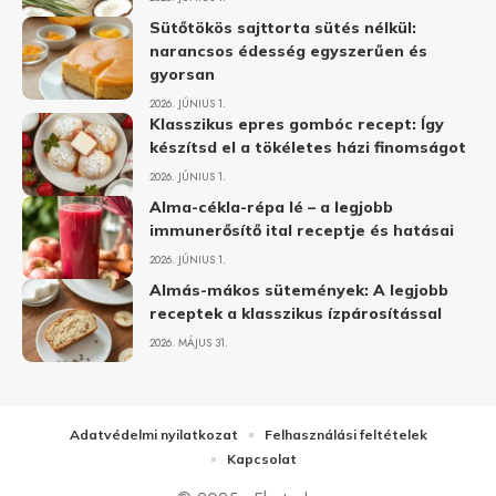
Sütőtökös sajttorta sütés nélkül:
narancsos édesség egyszerűen és
gyorsan
2026. JÚNIUS 1.
Klasszikus epres gombóc recept: Így
készítsd el a tökéletes házi finomságot
2026. JÚNIUS 1.
Alma-cékla-répa lé – a legjobb
immunerősítő ital receptje és hatásai
2026. JÚNIUS 1.
Almás-mákos sütemények: A legjobb
receptek a klasszikus ízpárosítással
2026. MÁJUS 31.
Adatvédelmi nyilatkozat
Felhasználási feltételek
Kapcsolat