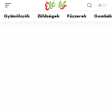
Gyümölcsök
Zöldségek
Fűszerek
Gombá