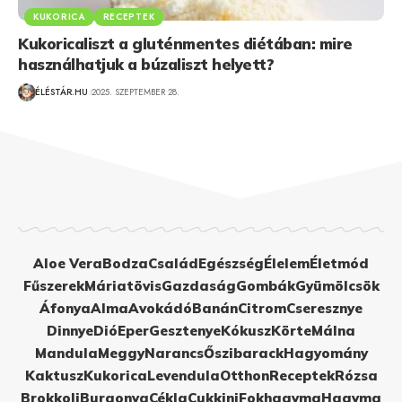
KUKORICA
RECEPTEK
Kukoricaliszt a gluténmentes diétában: mire
használhatjuk a búzaliszt helyett?
ÉLÉSTÁR.HU
2025. SZEPTEMBER 28.
Aloe Vera
Bodza
Család
Egészség
Élelem
Életmód
Fűszerek
Máriatövis
Gazdaság
Gombák
Gyümölcsök
Áfonya
Alma
Avokádó
Banán
Citrom
Cseresznye
Dinnye
Dió
Eper
Gesztenye
Kókusz
Körte
Málna
Mandula
Meggy
Narancs
Őszibarack
Hagyomány
Kaktusz
Kukorica
Levendula
Otthon
Receptek
Rózsa
Brokkoli
Burgonya
Cékla
Cukkini
Fokhagyma
Hagyma