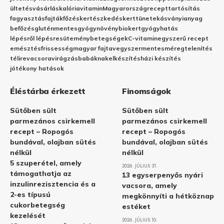
ültetés
vásárlás
kalória
vitamin
Magyarország
recept
tartósítás
fagyasztás
fajták
főzés
kertészkedés
kert
tünetek
ásványianyag
befőzés
gluténmentes
gyógynövény
biokert
gyógyhatás
lépésről lépésre
sütemény
betegségek
C-vitamin
egyszerű recept
emésztés
frissesség
magyar fajta
vegyszermentes
méregtelenítés
télire
vacsora
virágzás
babáknak
elkészítés
házi készítés
jótékony hatások
Éléstárba érkezett
Finomságok
Sütőben sült
Sütőben sült
parmezános csirkemell
parmezános csirkemell
recept – Ropogós
recept – Ropogós
bundával, olajban sütés
bundával, olajban sütés
nélkül
nélkül
5 szuperétel, amely
2026. JÚLIUS 31.
támogathatja az
13 egyserpenyős nyári
inzulinrezisztencia és a
vacsora, amely
2-es típusú
megkönnyíti a hétköznap
cukorbetegség
estéket
kezelését
2026. JÚLIUS 10.