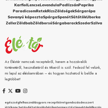
Karfiol
Lencse
Levendula
Padlizsán
Paprika
Paradicsom
Retek
Rizs
Zöldségek
Sárgarépa
Savanyú káposzta
Spárga
Spenót
Sütőtök
Uborka
Zeller
Zöldbab
Zöldborsó
Sárgabarack
Szeder
Szilva
Az Éléstár nemcsak receptekről, hanem a hozzávalók
történetéről, használatáról és titkairól is szól. Fedezd fel velünk,
mi lapul az éléskamrában – és hogyan hozhatod ki belőle a
legtöbbet!
egészség
felhasználás
gyors recept
köret
gondozás
desszert
jótékony hatás
diéta
tárolás
házilag
termesztés
tippek
táplálkozás