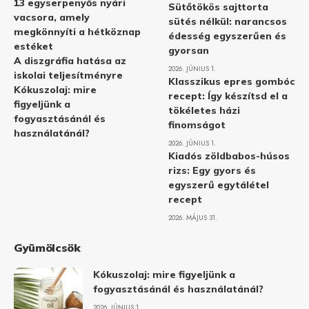
13 egyserpenyős nyári
Sütőtökös sajttorta
vacsora, amely
sütés nélkül: narancsos
megkönnyíti a hétköznap
édesség egyszerűen és
estéket
gyorsan
A diszgráfia hatása az
2026. JÚNIUS 1.
iskolai teljesítményre
Klasszikus epres gombóc
Kókuszolaj: mire
recept: Így készítsd el a
figyeljünk a
tökéletes házi
fogyasztásánál és
finomságot
használatánál?
2026. JÚNIUS 1.
Kiadós zöldbabos-húsos
rizs: Egy gyors és
egyszerű egytálétel
recept
2026. MÁJUS 31.
Gyümölcsök
Kókuszolaj: mire figyeljünk a
fogyasztásánál és használatánál?
2026. JÚNIUS 1.