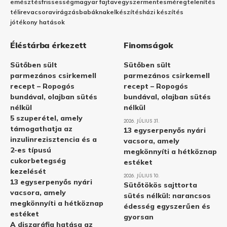
emésztés
frissesség
magyar fajta
vegyszermentes
méregtelenítés
télire
vacsora
virágzás
babáknak
elkészítés
házi készítés
jótékony hatások
Éléstárba érkezett
Finomságok
Sütőben sült
Sütőben sült
parmezános csirkemell
parmezános csirkemell
recept – Ropogós
recept – Ropogós
bundával, olajban sütés
bundával, olajban sütés
nélkül
nélkül
5 szuperétel, amely
2026. JÚLIUS 31.
támogathatja az
13 egyserpenyős nyári
inzulinrezisztencia és a
vacsora, amely
2-es típusú
megkönnyíti a hétköznap
cukorbetegség
estéket
kezelését
2026. JÚLIUS 10.
13 egyserpenyős nyári
Sütőtökös sajttorta
vacsora, amely
sütés nélkül: narancsos
megkönnyíti a hétköznap
édesség egyszerűen és
estéket
gyorsan
A diszgráfia hatása az