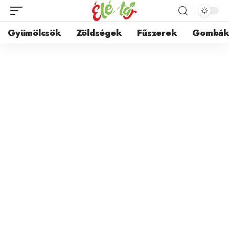
Gyümölcsök
Zöldségek
Fűszerek
Gombá