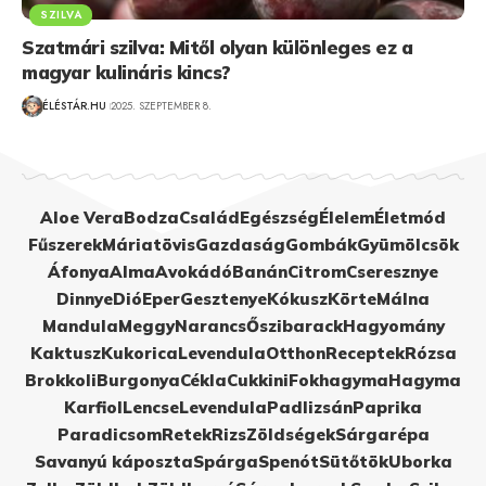
SZILVA
Szatmári szilva: Mitől olyan különleges ez a
magyar kulináris kincs?
ÉLÉSTÁR.HU
2025. SZEPTEMBER 8.
Aloe Vera
Bodza
Család
Egészség
Élelem
Életmód
Fűszerek
Máriatövis
Gazdaság
Gombák
Gyümölcsök
Áfonya
Alma
Avokádó
Banán
Citrom
Cseresznye
Dinnye
Dió
Eper
Gesztenye
Kókusz
Körte
Málna
Mandula
Meggy
Narancs
Őszibarack
Hagyomány
Kaktusz
Kukorica
Levendula
Otthon
Receptek
Rózsa
Brokkoli
Burgonya
Cékla
Cukkini
Fokhagyma
Hagyma
Karfiol
Lencse
Levendula
Padlizsán
Paprika
Paradicsom
Retek
Rizs
Zöldségek
Sárgarépa
Savanyú káposzta
Spárga
Spenót
Sütőtök
Uborka