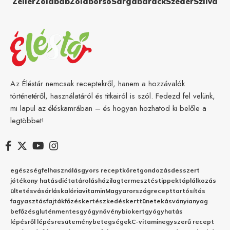
Zeller
Zöldbab
Zöldborsó
Sárgabarack
Szeder
Szilva
Az Éléstár nemcsak receptekről, hanem a hozzávalók
történetéről, használatáról és titkairól is szól. Fedezd fel velünk,
mi lapul az éléskamrában – és hogyan hozhatod ki belőle a
legtöbbet!
egészség
felhasználás
gyors recept
köret
gondozás
desszert
jótékony hatás
diéta
tárolás
házilag
termesztés
tippek
táplálkozás
ültetés
vásárlás
kalória
vitamin
Magyarország
recept
tartósítás
fagyasztás
fajták
főzés
kertészkedés
kert
tünetek
ásványianyag
befőzés
gluténmentes
gyógynövény
biokert
gyógyhatás
lépésről lépésre
sütemény
betegségek
C-vitamin
egyszerű recept