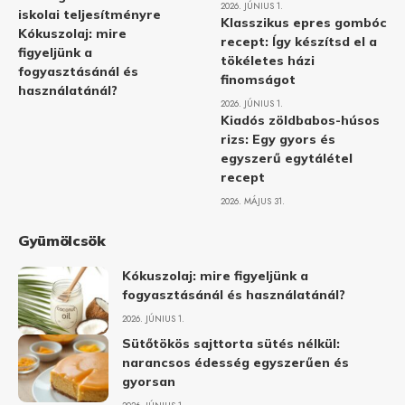
2026. JÚNIUS 1.
iskolai teljesítményre
Klasszikus epres gombóc
Kókuszolaj: mire
recept: Így készítsd el a
figyeljünk a
tökéletes házi
fogyasztásánál és
finomságot
használatánál?
2026. JÚNIUS 1.
Kiadós zöldbabos-húsos
rizs: Egy gyors és
egyszerű egytálétel
recept
2026. MÁJUS 31.
Gyümölcsök
Kókuszolaj: mire figyeljünk a
fogyasztásánál és használatánál?
2026. JÚNIUS 1.
Sütőtökös sajttorta sütés nélkül:
narancsos édesség egyszerűen és
gyorsan