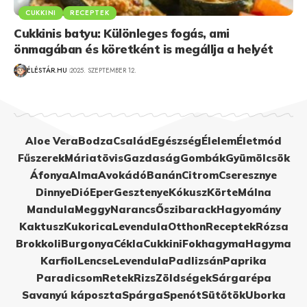
CUKKINI
RECEPTEK
Cukkinis batyu: Különleges fogás, ami
önmagában és köretként is megállja a helyét
ÉLÉSTÁR.HU
2025. SZEPTEMBER 12.
Aloe Vera
Bodza
Család
Egészség
Élelem
Életmód
Fűszerek
Máriatövis
Gazdaság
Gombák
Gyümölcsök
Áfonya
Alma
Avokádó
Banán
Citrom
Cseresznye
Dinnye
Dió
Eper
Gesztenye
Kókusz
Körte
Málna
Mandula
Meggy
Narancs
Őszibarack
Hagyomány
Kaktusz
Kukorica
Levendula
Otthon
Receptek
Rózsa
Brokkoli
Burgonya
Cékla
Cukkini
Fokhagyma
Hagyma
Karfiol
Lencse
Levendula
Padlizsán
Paprika
Paradicsom
Retek
Rizs
Zöldségek
Sárgarépa
Savanyú káposzta
Spárga
Spenót
Sütőtök
Uborka