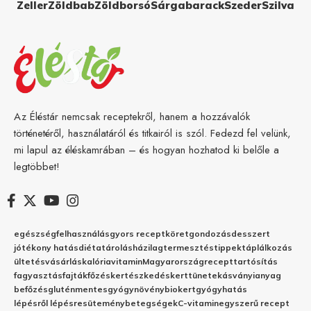
Zeller
Zöldbab
Zöldborsó
Sárgabarack
Szeder
Szilva
Az Éléstár nemcsak receptekről, hanem a hozzávalók
történetéről, használatáról és titkairól is szól. Fedezd fel velünk,
mi lapul az éléskamrában – és hogyan hozhatod ki belőle a
legtöbbet!
egészség
felhasználás
gyors recept
köret
gondozás
desszert
jótékony hatás
diéta
tárolás
házilag
termesztés
tippek
táplálkozás
ültetés
vásárlás
kalória
vitamin
Magyarország
recept
tartósítás
fagyasztás
fajták
főzés
kertészkedés
kert
tünetek
ásványianyag
befőzés
gluténmentes
gyógynövény
biokert
gyógyhatás
lépésről lépésre
sütemény
betegségek
C-vitamin
egyszerű recept