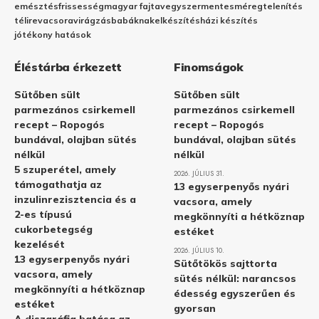
emésztés
frissesség
magyar fajta
vegyszermentes
méregtelenítés
télire
vacsora
virágzás
babáknak
elkészítés
házi készítés
jótékony hatások
Éléstárba érkezett
Finomságok
Sütőben sült
Sütőben sült
parmezános csirkemell
parmezános csirkemell
recept – Ropogós
recept – Ropogós
bundával, olajban sütés
bundával, olajban sütés
nélkül
nélkül
5 szuperétel, amely
2026. JÚLIUS 31.
támogathatja az
13 egyserpenyős nyári
inzulinrezisztencia és a
vacsora, amely
2-es típusú
megkönnyíti a hétköznap
cukorbetegség
estéket
kezelését
2026. JÚLIUS 10.
13 egyserpenyős nyári
Sütőtökös sajttorta
vacsora, amely
sütés nélkül: narancsos
megkönnyíti a hétköznap
édesség egyszerűen és
estéket
gyorsan