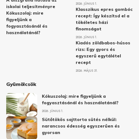
A diszgráfia hatása az
2026. JÚNIUS 1.
iskolai teljesítményre
Klasszikus epres gombóc
Kókuszolaj: mire
recept: Így készítsd el a
figyeljünk a
tökéletes házi
fogyasztásánál és
finomságot
használatánál?
2026. JÚNIUS 1.
Kiadós zöldbabos-húsos
rizs: Egy gyors és
egyszerű egytálétel
recept
2026. MÁJUS 31.
Gyümölcsök
Kókuszolaj: mire figyeljünk a
fogyasztásánál és használatánál?
2026. JÚNIUS 1.
Sütőtökös sajttorta sütés nélkül:
narancsos édesség egyszerűen és
gyorsan