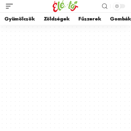
Gyümölcsök
Zöldségek
Fűszerek
Gombá