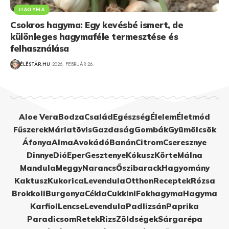
HAGYMA
Csokros hagyma: Egy kevésbé ismert, de
különleges hagymaféle termesztése és
felhasználása
ÉLÉSTÁR.HU
2026. FEBRUÁR 26.
Aloe Vera
Bodza
Család
Egészség
Élelem
Életmód
Fűszerek
Máriatövis
Gazdaság
Gombák
Gyümölcsök
Áfonya
Alma
Avokádó
Banán
Citrom
Cseresznye
Dinnye
Dió
Eper
Gesztenye
Kókusz
Körte
Málna
Mandula
Meggy
Narancs
Őszibarack
Hagyomány
Kaktusz
Kukorica
Levendula
Otthon
Receptek
Rózsa
Brokkoli
Burgonya
Cékla
Cukkini
Fokhagyma
Hagyma
Karfiol
Lencse
Levendula
Padlizsán
Paprika
Paradicsom
Retek
Rizs
Zöldségek
Sárgarépa