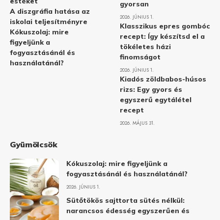
estéket
gyorsan
A diszgráfia hatása az
2026. JÚNIUS 1.
iskolai teljesítményre
Klasszikus epres gombóc
Kókuszolaj: mire
recept: Így készítsd el a
figyeljünk a
tökéletes házi
fogyasztásánál és
finomságot
használatánál?
2026. JÚNIUS 1.
Kiadós zöldbabos-húsos
rizs: Egy gyors és
egyszerű egytálétel
recept
2026. MÁJUS 31.
Gyümölcsök
Kókuszolaj: mire figyeljünk a
fogyasztásánál és használatánál?
2026. JÚNIUS 1.
Sütőtökös sajttorta sütés nélkül:
narancsos édesség egyszerűen és