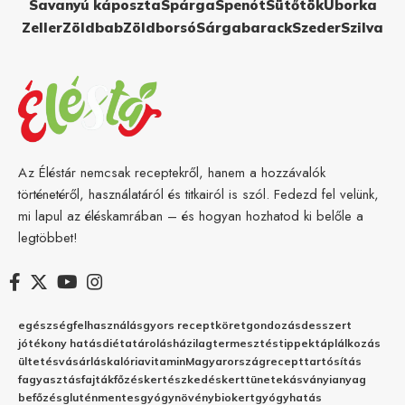
Savanyú káposzta
Spárga
Spenót
Sütőtök
Uborka
Zeller
Zöldbab
Zöldborsó
Sárgabarack
Szeder
Szilva
Az Éléstár nemcsak receptekről, hanem a hozzávalók
történetéről, használatáról és titkairól is szól. Fedezd fel velünk,
mi lapul az éléskamrában – és hogyan hozhatod ki belőle a
legtöbbet!
egészség
felhasználás
gyors recept
köret
gondozás
desszert
jótékony hatás
diéta
tárolás
házilag
termesztés
tippek
táplálkozás
ültetés
vásárlás
kalória
vitamin
Magyarország
recept
tartósítás
fagyasztás
fajták
főzés
kertészkedés
kert
tünetek
ásványianyag
befőzés
gluténmentes
gyógynövény
biokert
gyógyhatás