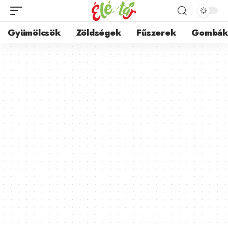
Gyümölcsök
Zöldségek
Fűszerek
Gombá