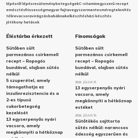
lépésről lépésre
sütemény
betegségek
C-vitamin
egyszerű recept
emésztés
frissesség
magyar fajta
vegyszermentes
méregtelenítés
télire
vacsora
virágzás
babáknak
elkészítés
házi készítés
jótékony hatások
Éléstárba érkezett
Finomságok
Sütőben sült
Sütőben sült
parmezános csirkemell
parmezános csirkemell
recept – Ropogós
recept – Ropogós
bundával, olajban sütés
bundával, olajban sütés
nélkül
nélkül
5 szuperétel, amely
2026. JÚLIUS 31.
támogathatja az
13 egyserpenyős nyári
inzulinrezisztencia és a
vacsora, amely
2-es típusú
megkönnyíti a hétköznap
cukorbetegség
estéket
kezelését
2026. JÚLIUS 10.
13 egyserpenyős nyári
Sütőtökös sajttorta
vacsora, amely
sütés nélkül: narancsos
megkönnyíti a hétköznap
édesség egyszerűen és