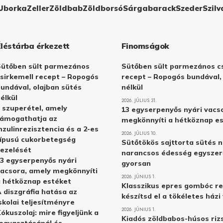
Uborka
Zeller
Zöldbab
Zöldborsó
Sárgabarack
Szeder
Szilv
Éléstárba érkezett
Finomságok
Sütőben sült parmezános
Sütőben sült parmezános cs
sirkemell recept – Ropogós
recept – Ropogós bundával,
undával, olajban sütés
nélkül
élkül
2026. JÚLIUS 31.
 szuperétel, amely
13 egyserpenyős nyári vacs
támogathatja az
megkönnyíti a hétköznap e
nzulinrezisztencia és a 2-es
2026. JÚLIUS 10.
ípusú cukorbetegség
Sütőtökös sajttorta sütés n
ezelését
narancsos édesség egyszer
3 egyserpenyős nyári
gyorsan
acsora, amely megkönnyíti
2026. JÚNIUS 1.
 hétköznap estéket
Klasszikus epres gombóc re
 diszgráfia hatása az
készítsd el a tökéletes ház
skolai teljesítményre
2026. JÚNIUS 1.
ókuszolaj: mire figyeljünk a
Kiadós zöldbabos-húsos rizs
ogyasztásánál és