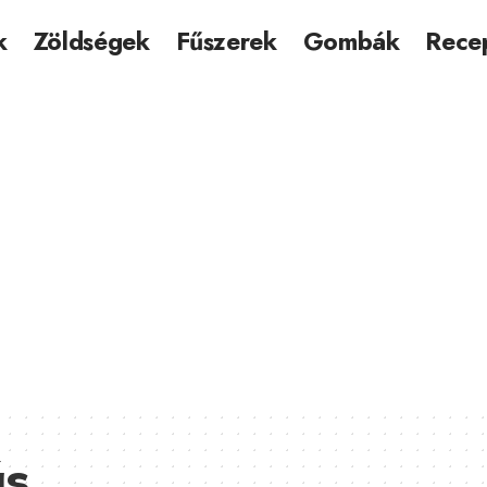
k
Zöldségek
Fűszerek
Gombák
Rece
ás