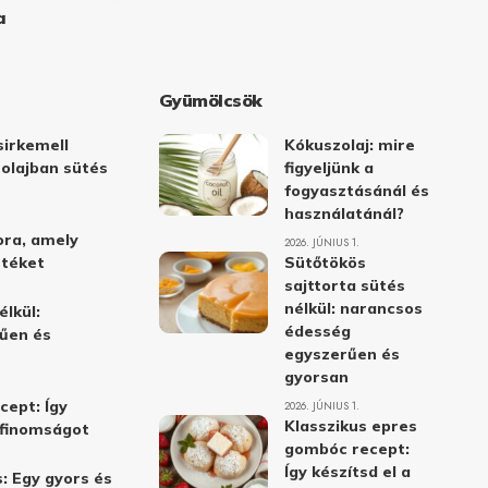
a
Gyümölcsök
irkemell
Kókuszolaj: mire
 olajban sütés
figyeljünk a
fogyasztásánál és
használatánál?
ora, amely
2026. JÚNIUS 1.
stéket
Sütőtökös
sajttorta sütés
nélkül: narancsos
élkül:
édesség
űen és
egyszerűen és
gyorsan
cept: Így
2026. JÚNIUS 1.
Klasszikus epres
i finomságot
gombóc recept:
Így készítsd el a
: Egy gyors és