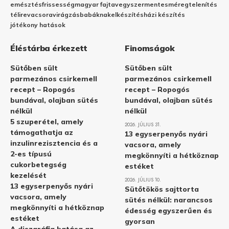
emésztés
frissesség
magyar fajta
vegyszermentes
méregtelenítés
télire
vacsora
virágzás
babáknak
elkészítés
házi készítés
jótékony hatások
Éléstárba érkezett
Finomságok
Sütőben sült
Sütőben sült
parmezános csirkemell
parmezános csirkemell
recept – Ropogós
recept – Ropogós
bundával, olajban sütés
bundával, olajban sütés
nélkül
nélkül
5 szuperétel, amely
2026. JÚLIUS 31.
támogathatja az
13 egyserpenyős nyári
inzulinrezisztencia és a
vacsora, amely
2-es típusú
megkönnyíti a hétköznap
cukorbetegség
estéket
kezelését
2026. JÚLIUS 10.
13 egyserpenyős nyári
Sütőtökös sajttorta
vacsora, amely
sütés nélkül: narancsos
megkönnyíti a hétköznap
édesség egyszerűen és
estéket
gyorsan