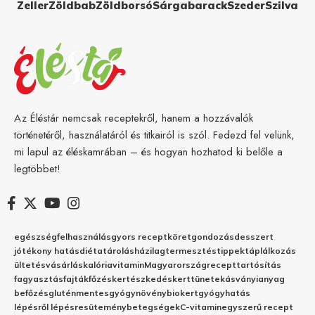
Zeller
Zöldbab
Zöldborsó
Sárgabarack
Szeder
Szilva
Az Éléstár nemcsak receptekről, hanem a hozzávalók
történetéről, használatáról és titkairól is szól. Fedezd fel velünk,
mi lapul az éléskamrában – és hogyan hozhatod ki belőle a
legtöbbet!
egészség
felhasználás
gyors recept
köret
gondozás
desszert
jótékony hatás
diéta
tárolás
házilag
termesztés
tippek
táplálkozás
ültetés
vásárlás
kalória
vitamin
Magyarország
recept
tartósítás
fagyasztás
fajták
főzés
kertészkedés
kert
tünetek
ásványianyag
befőzés
gluténmentes
gyógynövény
biokert
gyógyhatás
lépésről lépésre
sütemény
betegségek
C-vitamin
egyszerű recept