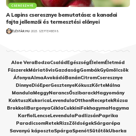
CSERESZNYE
A Lapins cseresznye bemutatása: a kanadai
fajta jellemzői és termesztési előnyei
ÉLÉSTÁR.HU
2025. SZEPTEMBER 8.
Aloe Vera
Bodza
Család
Egészség
Élelem
Életmód
Fűszerek
Máriatövis
Gazdaság
Gombák
Gyümölcsök
Áfonya
Alma
Avokádó
Banán
Citrom
Cseresznye
Dinnye
Dió
Eper
Gesztenye
Kókusz
Körte
Málna
Mandula
Meggy
Narancs
Őszibarack
Hagyomány
Kaktusz
Kukorica
Levendula
Otthon
Receptek
Rózsa
Brokkoli
Burgonya
Cékla
Cukkini
Fokhagyma
Hagyma
Karfiol
Lencse
Levendula
Padlizsán
Paprika
Paradicsom
Retek
Rizs
Zöldségek
Sárgarépa
Savanyú káposzta
Spárga
Spenót
Sütőtök
Uborka