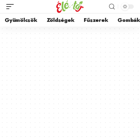
Gyümölcsök
Zöldségek
Fűszerek
Gombá