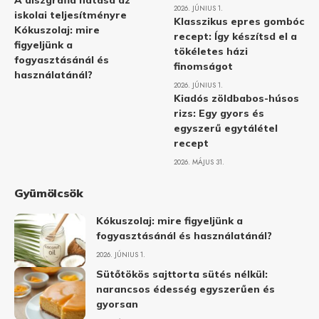
A diszgráfia hatása az
2026. JÚNIUS 1.
iskolai teljesítményre
Klasszikus epres gombóc
Kókuszolaj: mire
recept: Így készítsd el a
figyeljünk a
tökéletes házi
fogyasztásánál és
finomságot
használatánál?
2026. JÚNIUS 1.
Kiadós zöldbabos-húsos
rizs: Egy gyors és
egyszerű egytálétel
recept
2026. MÁJUS 31.
Gyümölcsök
Kókuszolaj: mire figyeljünk a
fogyasztásánál és használatánál?
2026. JÚNIUS 1.
Sütőtökös sajttorta sütés nélkül:
narancsos édesség egyszerűen és
gyorsan