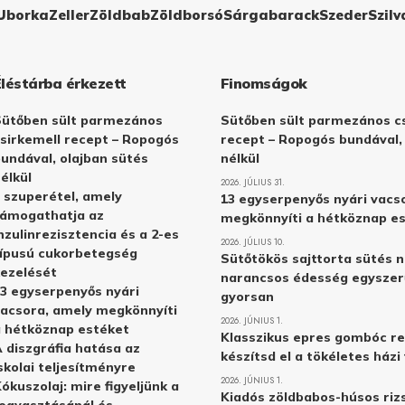
Uborka
Zeller
Zöldbab
Zöldborsó
Sárgabarack
Szeder
Szilv
Éléstárba érkezett
Finomságok
Sütőben sült parmezános
Sütőben sült parmezános cs
sirkemell recept – Ropogós
recept – Ropogós bundával,
undával, olajban sütés
nélkül
élkül
2026. JÚLIUS 31.
 szuperétel, amely
13 egyserpenyős nyári vacs
támogathatja az
megkönnyíti a hétköznap e
nzulinrezisztencia és a 2-es
2026. JÚLIUS 10.
ípusú cukorbetegség
Sütőtökös sajttorta sütés n
ezelését
narancsos édesség egyszer
3 egyserpenyős nyári
gyorsan
acsora, amely megkönnyíti
2026. JÚNIUS 1.
 hétköznap estéket
Klasszikus epres gombóc re
 diszgráfia hatása az
készítsd el a tökéletes ház
skolai teljesítményre
2026. JÚNIUS 1.
ókuszolaj: mire figyeljünk a
Kiadós zöldbabos-húsos rizs
ogyasztásánál és