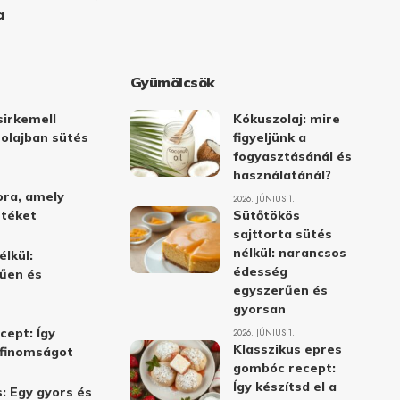
a
Gyümölcsök
irkemell
Kókuszolaj: mire
 olajban sütés
figyeljünk a
fogyasztásánál és
használatánál?
ora, amely
2026. JÚNIUS 1.
stéket
Sütőtökös
sajttorta sütés
nélkül: narancsos
élkül:
édesség
űen és
egyszerűen és
gyorsan
cept: Így
2026. JÚNIUS 1.
Klasszikus epres
i finomságot
gombóc recept:
Így készítsd el a
: Egy gyors és