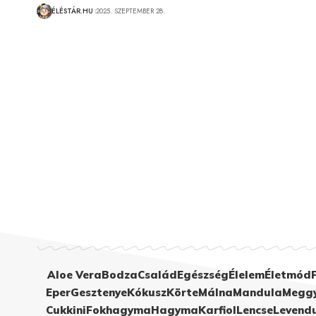
ÉLÉSTÁR.HU
2025. SZEPTEMBER 28.
Aloe Vera
Bodza
Család
Egészség
Élelem
Életmód
Eper
Gesztenye
Kókusz
Körte
Málna
Mandula
Megg
Cukkini
Fokhagyma
Hagyma
Karfiol
Lencse
Levend