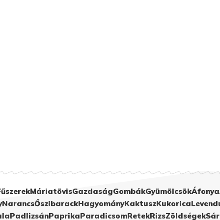
Fűszerek
Máriatövis
Gazdaság
Gombák
Gyümölcsök
Áfonya
y
Narancs
Őszibarack
Hagyomány
Kaktusz
Kukorica
Levend
ula
Padlizsán
Paprika
Paradicsom
Retek
Rizs
Zöldségek
Sár