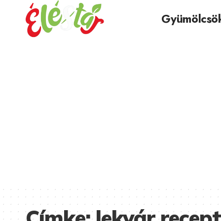
Gyümölcsö
Címke:
lekvár recept