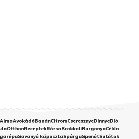
Alma
Avokádó
Banán
Citrom
Cseresznye
Dinnye
Dió
ula
Otthon
Receptek
Rózsa
Brokkoli
Burgonya
Cékla
garépa
Savanyú káposzta
Spárga
Spenót
Sütőtök