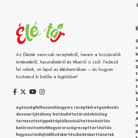
c
b
Az Éléstár nemcsak receptekről, hanem a hozzávalók
n
történetéről, használatáról és titkairól is szól. Fedezd
5
fel velünk, mi lapul az éléskamrában – és hogyan
hozhatod ki belőle a legtöbbet!
i
t
k
1
v
egészség
felhasználás
gyors recept
köret
gondozás
a
desszert
jótékony hatás
diéta
tárolás
házilag
A
termesztés
tippek
táplálkozás
ültetés
vásárlás
i
kalória
vitamin
Magyarország
recept
tartósítás
K
fagyasztás
fajták
főzés
kertészkedés
kert
tünetek
f