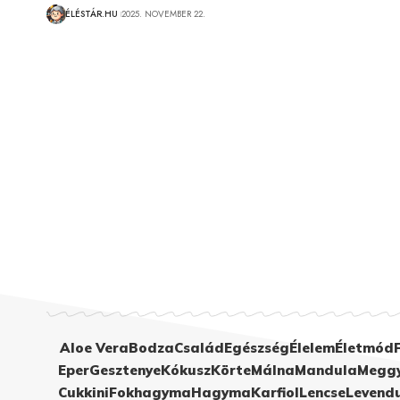
ÉLÉSTÁR.HU
2025. NOVEMBER 22.
Aloe Vera
Bodza
Család
Egészség
Élelem
Életmód
Eper
Gesztenye
Kókusz
Körte
Málna
Mandula
Megg
Cukkini
Fokhagyma
Hagyma
Karfiol
Lencse
Levend