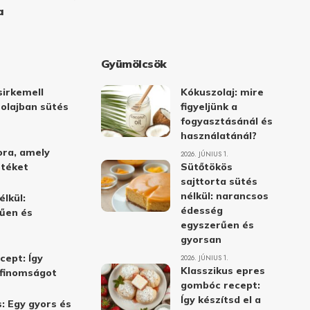
a
Gyümölcsök
irkemell
Kókuszolaj: mire
 olajban sütés
figyeljünk a
fogyasztásánál és
használatánál?
ora, amely
2026. JÚNIUS 1.
stéket
Sütőtökös
sajttorta sütés
nélkül: narancsos
élkül:
édesség
űen és
egyszerűen és
gyorsan
cept: Így
2026. JÚNIUS 1.
Klasszikus epres
i finomságot
gombóc recept:
Így készítsd el a
: Egy gyors és