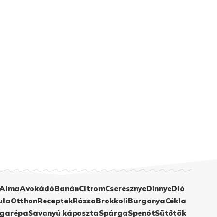
Alma
Avokádó
Banán
Citrom
Cseresznye
Dinnye
Dió
ula
Otthon
Receptek
Rózsa
Brokkoli
Burgonya
Cékla
garépa
Savanyú káposzta
Spárga
Spenót
Sütőtök