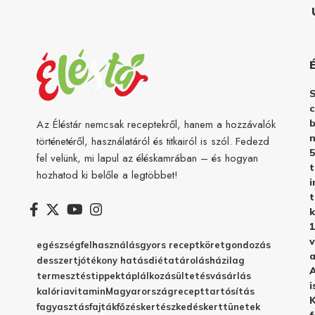
c
b
Az Éléstár nemcsak receptekről, hanem a hozzávalók
n
történetéről, használatáról és titkairól is szól. Fedezd
5
fel velünk, mi lapul az éléskamrában – és hogyan
hozhatod ki belőle a legtöbbet!
i
t
k
1
v
egészség
felhasználás
gyors recept
köret
gondozás
a
desszert
jótékony hatás
diéta
tárolás
házilag
A
termesztés
tippek
táplálkozás
ültetés
vásárlás
i
kalória
vitamin
Magyarország
recept
tartósítás
K
fagyasztás
fajták
főzés
kertészkedés
kert
tünetek
f