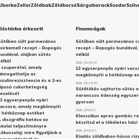
Uborka
Zeller
Zöldbab
Zöldborsó
Sárgabarack
Szeder
Szilv
Éléstárba érkezett
Finomságok
Sütőben sült parmezános
Sütőben sült parmezános cs
sirkemell recept – Ropogós
recept – Ropogós bundával,
undával, olajban sütés
nélkül
élkül
2026. JÚLIUS 31.
 szuperétel, amely
13 egyserpenyős nyári vacs
támogathatja az
megkönnyíti a hétköznap e
nzulinrezisztencia és a 2-es
2026. JÚLIUS 10.
ípusú cukorbetegség
Sütőtökös sajttorta sütés n
ezelését
narancsos édesség egyszer
3 egyserpenyős nyári
gyorsan
acsora, amely megkönnyíti
2026. JÚNIUS 1.
 hétköznap estéket
Klasszikus epres gombóc re
 diszgráfia hatása az
készítsd el a tökéletes ház
skolai teljesítményre
2026. JÚNIUS 1.
ókuszolaj: mire figyeljünk a
Kiadós zöldbabos-húsos rizs
ogyasztásánál és