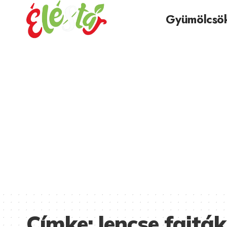
Gyümölcsö
Címke:
lencse fajták