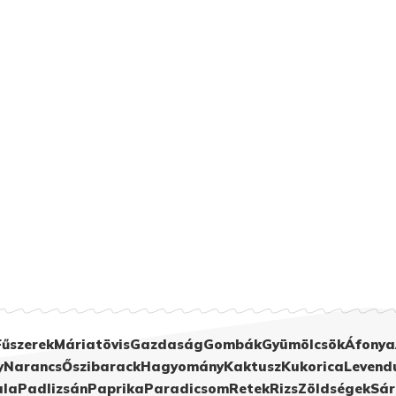
Fűszerek
Máriatövis
Gazdaság
Gombák
Gyümölcsök
Áfonya
y
Narancs
Őszibarack
Hagyomány
Kaktusz
Kukorica
Levend
ula
Padlizsán
Paprika
Paradicsom
Retek
Rizs
Zöldségek
Sár