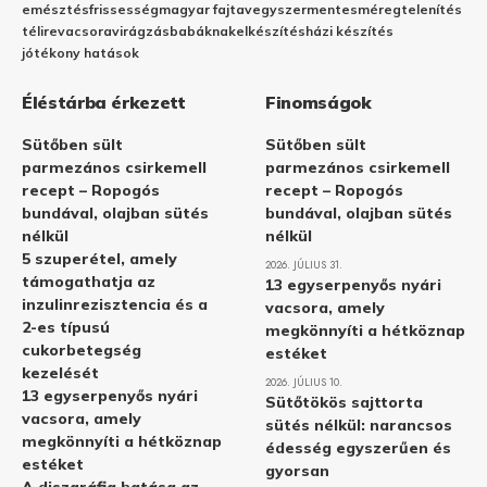
emésztés
frissesség
magyar fajta
vegyszermentes
méregtelenítés
télire
vacsora
virágzás
babáknak
elkészítés
házi készítés
jótékony hatások
Éléstárba érkezett
Finomságok
Sütőben sült
Sütőben sült
parmezános csirkemell
parmezános csirkemell
recept – Ropogós
recept – Ropogós
bundával, olajban sütés
bundával, olajban sütés
nélkül
nélkül
5 szuperétel, amely
2026. JÚLIUS 31.
támogathatja az
13 egyserpenyős nyári
inzulinrezisztencia és a
vacsora, amely
2-es típusú
megkönnyíti a hétköznap
cukorbetegség
estéket
kezelését
2026. JÚLIUS 10.
13 egyserpenyős nyári
Sütőtökös sajttorta
vacsora, amely
sütés nélkül: narancsos
megkönnyíti a hétköznap
édesség egyszerűen és
estéket
gyorsan