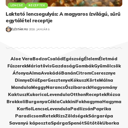
LENCSE
RECEPTEK
Laktató lencsegulyás: A magyaros ízvilágú, sűrű
egytálétel receptje
ÉLÉSTÁR.HU
2026. JANUÁR 6.
Aloe Vera
Bodza
Család
Egészség
Élelem
Életmód
Fűszerek
Máriatövis
Gazdaság
Gombák
Gyümölcsök
Áfonya
Alma
Avokádó
Banán
Citrom
Cseresznye
Dinnye
Dió
Eper
Gesztenye
Kókusz
Körte
Málna
Mandula
Meggy
Narancs
Őszibarack
Hagyomány
Kaktusz
Kukorica
Levendula
Otthon
Receptek
Rózsa
Brokkoli
Burgonya
Cékla
Cukkini
Fokhagyma
Hagyma
Karfiol
Lencse
Levendula
Padlizsán
Paprika
Paradicsom
Retek
Rizs
Zöldségek
Sárgarépa
Savanyú káposzta
Spárga
Spenót
Sütőtök
Uborka