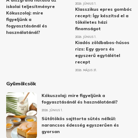
A diszgráfia hatása az
2026. JÚNIUS 1.
iskolai teljesítményre
Klasszikus epres gombóc
Kókuszolaj: mire
recept: Így készítsd el a
figyeljünk a
tökéletes házi
fogyasztásánál és
finomságot
használatánál?
2026. JÚNIUS 1.
Kiadós zöldbabos-húsos
rizs: Egy gyors és
egyszerű egytálétel
recept
2026. MÁJUS 31.
Gyümölcsök
Kókuszolaj: mire figyeljünk a
fogyasztásánál és használatánál?
2026. JÚNIUS 1.
Sütőtökös sajttorta sütés nélkül:
narancsos édesség egyszerűen és
gyorsan