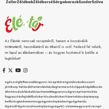
Zeller
Zöldbab
Zöldborsó
Sárgabarack
Szeder
Szilva
Az Éléstár nemcsak receptekről, hanem a hozzávalók
történetéről, használatáról és titkairól is szól. Fedezd fel velünk,
mi lapul az éléskamrában – és hogyan hozhatod ki belőle a
legtöbbet!
egészség
felhasználás
gyors recept
köret
gondozás
desszert
jótékony hatás
diéta
tárolás
házilag
termesztés
tippek
táplálkozás
ültetés
vásárlás
kalória
vitamin
Magyarország
recept
tartósítás
fagyasztás
fajták
főzés
kertészkedés
kert
tünetek
ásványianyag
befőzés
gluténmentes
gyógynövény
biokert
gyógyhatás
lépésről lépésre
sütemény
betegségek
C-vitamin
egyszerű recept