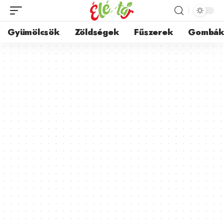
Gyümölcsök
Zöldségek
Fűszerek
Gombá