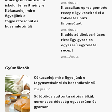
A diszgráfia hatása az
2026. JÚNIUS 1.
iskolai teljesítményre
Klasszikus epres gombóc
Kókuszolaj: mire
recept: Így készítsd el a
figyeljünk a
tökéletes házi
fogyasztásánál és
finomságot
használatánál?
2026. JÚNIUS 1.
Kiadós zöldbabos-húsos
rizs: Egy gyors és
egyszerű egytálétel
recept
2026. MÁJUS 31.
Gyümölcsök
Kókuszolaj: mire figyeljünk a
fogyasztásánál és használatánál?
2026. JÚNIUS 1.
Sütőtökös sajttorta sütés nélkül:
narancsos édesség egyszerűen és
gyorsan