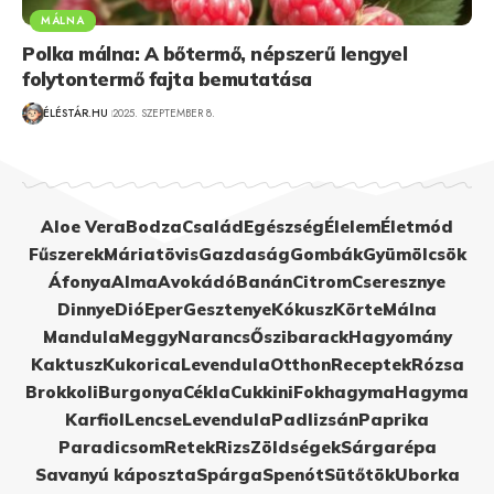
MÁLNA
Polka málna: A bőtermő, népszerű lengyel
folytontermő fajta bemutatása
ÉLÉSTÁR.HU
2025. SZEPTEMBER 8.
Aloe Vera
Bodza
Család
Egészség
Élelem
Életmód
Fűszerek
Máriatövis
Gazdaság
Gombák
Gyümölcsök
Áfonya
Alma
Avokádó
Banán
Citrom
Cseresznye
Dinnye
Dió
Eper
Gesztenye
Kókusz
Körte
Málna
Mandula
Meggy
Narancs
Őszibarack
Hagyomány
Kaktusz
Kukorica
Levendula
Otthon
Receptek
Rózsa
Brokkoli
Burgonya
Cékla
Cukkini
Fokhagyma
Hagyma
Karfiol
Lencse
Levendula
Padlizsán
Paprika
Paradicsom
Retek
Rizs
Zöldségek
Sárgarépa
Savanyú káposzta
Spárga
Spenót
Sütőtök
Uborka