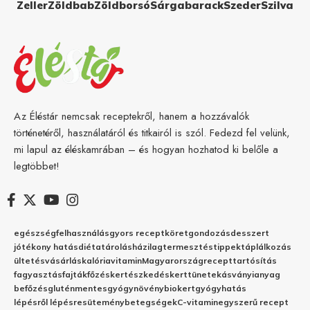
Zeller
Zöldbab
Zöldborsó
Sárgabarack
Szeder
Szilva
Az Éléstár nemcsak receptekről, hanem a hozzávalók
történetéről, használatáról és titkairól is szól. Fedezd fel velünk,
mi lapul az éléskamrában – és hogyan hozhatod ki belőle a
legtöbbet!
egészség
felhasználás
gyors recept
köret
gondozás
desszert
jótékony hatás
diéta
tárolás
házilag
termesztés
tippek
táplálkozás
ültetés
vásárlás
kalória
vitamin
Magyarország
recept
tartósítás
fagyasztás
fajták
főzés
kertészkedés
kert
tünetek
ásványianyag
befőzés
gluténmentes
gyógynövény
biokert
gyógyhatás
lépésről lépésre
sütemény
betegségek
C-vitamin
egyszerű recept