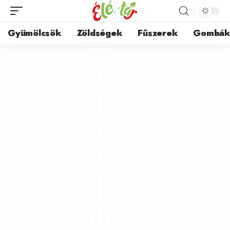
Gyümölcsök
Zöldségek
Fűszerek
Gombá