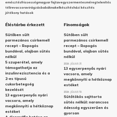
emésztés
frissesség
magyar fajta
vegyszermentes
méregtelenítés
télire
vacsora
virágzás
babáknak
elkészítés
házi készítés
jótékony hatások
Éléstárba érkezett
Finomságok
Sütőben sült
Sütőben sült
parmezános csirkemell
parmezános csirkemell
recept – Ropogós
recept – Ropogós
bundával, olajban sütés
bundával, olajban sütés
nélkül
nélkül
5 szuperétel, amely
2026. JÚLIUS 31.
támogathatja az
13 egyserpenyős nyári
inzulinrezisztencia és a
vacsora, amely
2-es típusú
megkönnyíti a hétköznap
cukorbetegség
estéket
kezelését
2026. JÚLIUS 10.
13 egyserpenyős nyári
Sütőtökös sajttorta
vacsora, amely
sütés nélkül: narancsos
megkönnyíti a hétköznap
édesség egyszerűen és
estéket
gyorsan