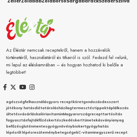
Zeller
Zöldbab
Zöldborsó
Sárgabarack
Szeder
Szilva
Az Éléstár nemcsak receptekről, hanem a hozzávalók
történetéről, használatáról és titkairól is szól. Fedezd fel velünk,
mi lapul az éléskamrában – és hogyan hozhatod ki belőle a
legtöbbet!
egészség
felhasználás
gyors recept
köret
gondozás
desszert
jótékony hatás
diéta
tárolás
házilag
termesztés
tippek
táplálkozás
ültetés
vásárlás
kalória
vitamin
Magyarország
recept
tartósítás
fagyasztás
fajták
főzés
kertészkedés
kert
tünetek
ásványianyag
befőzés
gluténmentes
gyógynövény
biokert
gyógyhatás
lépésről lépésre
sütemény
betegségek
C-vitamin
egyszerű recept