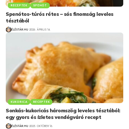
RECEPTEK
SPENÓT
Spenótos-túrós rétes – sós finomság leveles
tésztából
ÉLÉSTÁR.HU
2026. ÁPRILIS 14.
KUKORICA
RECEPTEK
Sonkás-kukoricás háromszög leveles tésztából:
egy gyors és ízletes vendégváró recept
ÉLÉSTÁR.HU
2025. OKTÓBER 16.