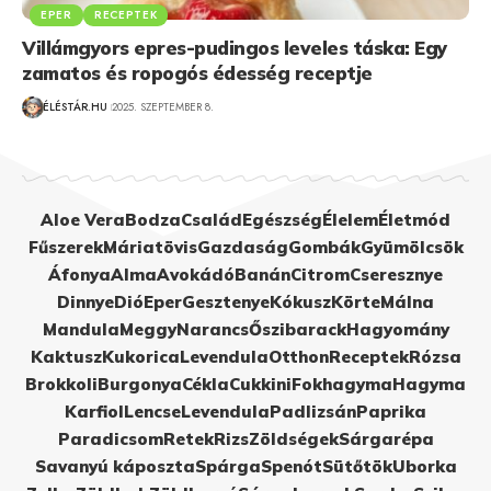
EPER
RECEPTEK
Villámgyors epres-pudingos leveles táska: Egy
zamatos és ropogós édesség receptje
ÉLÉSTÁR.HU
2025. SZEPTEMBER 8.
Aloe Vera
Bodza
Család
Egészség
Élelem
Életmód
Fűszerek
Máriatövis
Gazdaság
Gombák
Gyümölcsök
Áfonya
Alma
Avokádó
Banán
Citrom
Cseresznye
Dinnye
Dió
Eper
Gesztenye
Kókusz
Körte
Málna
Mandula
Meggy
Narancs
Őszibarack
Hagyomány
Kaktusz
Kukorica
Levendula
Otthon
Receptek
Rózsa
Brokkoli
Burgonya
Cékla
Cukkini
Fokhagyma
Hagyma
Karfiol
Lencse
Levendula
Padlizsán
Paprika
Paradicsom
Retek
Rizs
Zöldségek
Sárgarépa
Savanyú káposzta
Spárga
Spenót
Sütőtök
Uborka