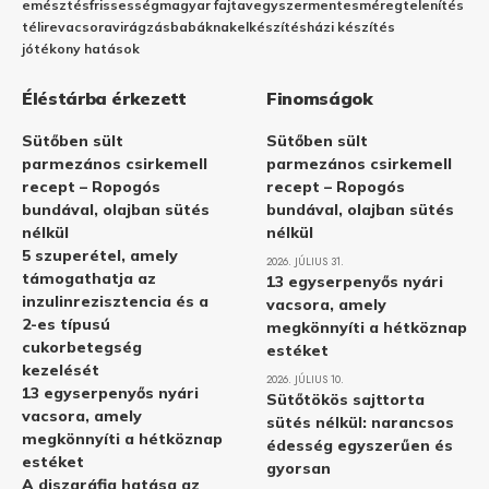
emésztés
frissesség
magyar fajta
vegyszermentes
méregtelenítés
télire
vacsora
virágzás
babáknak
elkészítés
házi készítés
jótékony hatások
Éléstárba érkezett
Finomságok
Sütőben sült
Sütőben sült
parmezános csirkemell
parmezános csirkemell
recept – Ropogós
recept – Ropogós
bundával, olajban sütés
bundával, olajban sütés
nélkül
nélkül
5 szuperétel, amely
2026. JÚLIUS 31.
támogathatja az
13 egyserpenyős nyári
inzulinrezisztencia és a
vacsora, amely
2-es típusú
megkönnyíti a hétköznap
cukorbetegség
estéket
kezelését
2026. JÚLIUS 10.
13 egyserpenyős nyári
Sütőtökös sajttorta
vacsora, amely
sütés nélkül: narancsos
megkönnyíti a hétköznap
édesség egyszerűen és
estéket
gyorsan
A diszgráfia hatása az