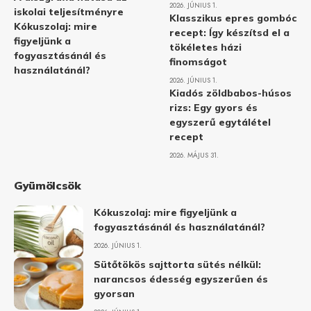
2026. JÚNIUS 1.
iskolai teljesítményre
Klasszikus epres gombóc
Kókuszolaj: mire
recept: Így készítsd el a
figyeljünk a
tökéletes házi
fogyasztásánál és
finomságot
használatánál?
2026. JÚNIUS 1.
Kiadós zöldbabos-húsos
rizs: Egy gyors és
egyszerű egytálétel
recept
2026. MÁJUS 31.
Gyümölcsök
Kókuszolaj: mire figyeljünk a
fogyasztásánál és használatánál?
2026. JÚNIUS 1.
Sütőtökös sajttorta sütés nélkül:
narancsos édesség egyszerűen és
gyorsan