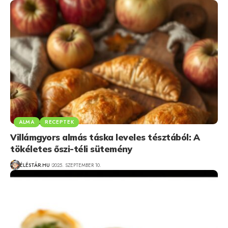
ALMA
RECEPTEK
Villámgyors almás táska leveles tésztából: A
tökéletes őszi-téli sütemény
ÉLÉSTÁR.HU
2025. SZEPTEMBER 10.