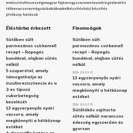
emésztés
frissesség
magyar fajta
vegyszermentes
méregtelenítés
télire
vacsora
virágzás
babáknak
elkészítés
házi készítés
jótékony hatások
Éléstárba érkezett
Finomságok
Sütőben sült
Sütőben sült
parmezános csirkemell
parmezános csirkemell
recept – Ropogós
recept – Ropogós
bundával, olajban sütés
bundával, olajban sütés
nélkül
nélkül
5 szuperétel, amely
2026. JÚLIUS 31.
támogathatja az
13 egyserpenyős nyári
inzulinrezisztencia és a
vacsora, amely
2-es típusú
megkönnyíti a hétköznap
cukorbetegség
estéket
kezelését
2026. JÚLIUS 10.
13 egyserpenyős nyári
Sütőtökös sajttorta
vacsora, amely
sütés nélkül: narancsos
megkönnyíti a hétköznap
édesség egyszerűen és
estéket
gyorsan