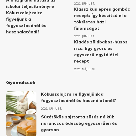
A diszgráfia hatása az
2026. JÚNIUS 1.
iskolai teljesítményre
Klasszikus epres gombóc
Kókuszolaj: mire
recept: Így készítsd el a
figyeljünk a
tökéletes házi
fogyasztásánál és
finomságot
használatánál?
2026. JÚNIUS 1.
Kiadós zöldbabos-húsos
rizs: Egy gyors és
egyszerű egytálétel
recept
2026. MÁJUS 31.
Gyümölcsök
Kókuszolaj: mire figyeljünk a
fogyasztásánál és használatánál?
2026. JÚNIUS 1.
Sütőtökös sajttorta sütés nélkül:
narancsos édesség egyszerűen és
gyorsan