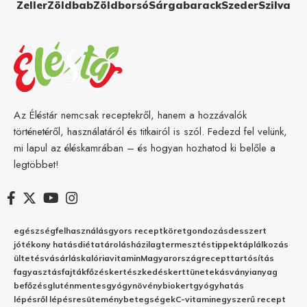
Zeller
Zöldbab
Zöldborsó
Sárgabarack
Szeder
Szilva
Az Éléstár nemcsak receptekről, hanem a hozzávalók
történetéről, használatáról és titkairól is szól. Fedezd fel velünk,
mi lapul az éléskamrában – és hogyan hozhatod ki belőle a
legtöbbet!
egészség
felhasználás
gyors recept
köret
gondozás
desszert
jótékony hatás
diéta
tárolás
házilag
termesztés
tippek
táplálkozás
ültetés
vásárlás
kalória
vitamin
Magyarország
recept
tartósítás
fagyasztás
fajták
főzés
kertészkedés
kert
tünetek
ásványianyag
befőzés
gluténmentes
gyógynövény
biokert
gyógyhatás
lépésről lépésre
sütemény
betegségek
C-vitamin
egyszerű recept