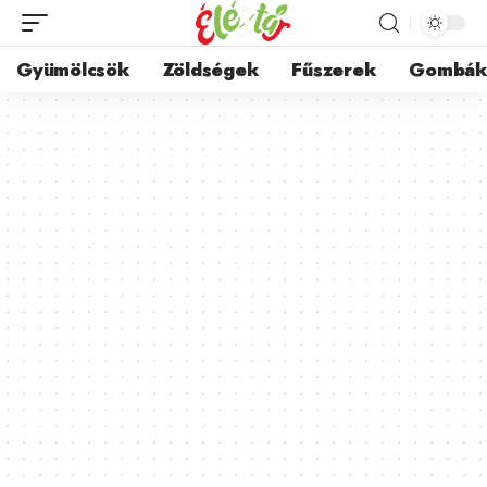
Gyümölcsök
Zöldségek
Fűszerek
Gombá