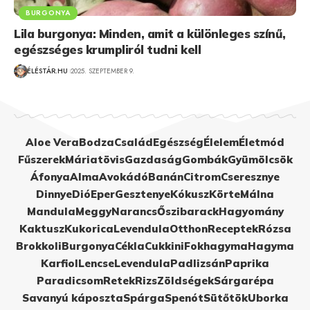
BURGONYA
Lila burgonya: Minden, amit a különleges színű,
egészséges krumpliról tudni kell
ÉLÉSTÁR.HU
2025. SZEPTEMBER 9.
Aloe Vera
Bodza
Család
Egészség
Élelem
Életmód
Fűszerek
Máriatövis
Gazdaság
Gombák
Gyümölcsök
Áfonya
Alma
Avokádó
Banán
Citrom
Cseresznye
Dinnye
Dió
Eper
Gesztenye
Kókusz
Körte
Málna
Mandula
Meggy
Narancs
Őszibarack
Hagyomány
Kaktusz
Kukorica
Levendula
Otthon
Receptek
Rózsa
Brokkoli
Burgonya
Cékla
Cukkini
Fokhagyma
Hagyma
Karfiol
Lencse
Levendula
Padlizsán
Paprika
Paradicsom
Retek
Rizs
Zöldségek
Sárgarépa
Savanyú káposzta
Spárga
Spenót
Sütőtök
Uborka