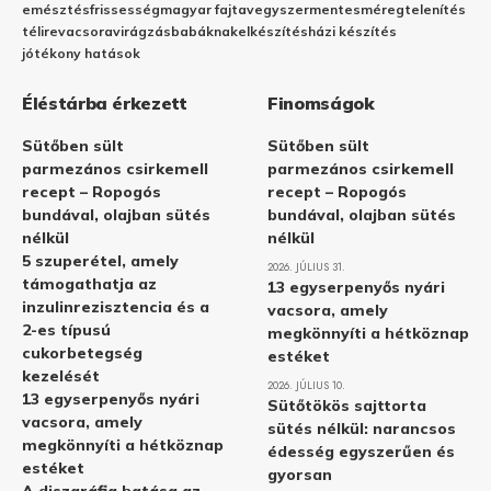
emésztés
frissesség
magyar fajta
vegyszermentes
méregtelenítés
télire
vacsora
virágzás
babáknak
elkészítés
házi készítés
jótékony hatások
Éléstárba érkezett
Finomságok
Sütőben sült
Sütőben sült
parmezános csirkemell
parmezános csirkemell
recept – Ropogós
recept – Ropogós
bundával, olajban sütés
bundával, olajban sütés
nélkül
nélkül
5 szuperétel, amely
2026. JÚLIUS 31.
támogathatja az
13 egyserpenyős nyári
inzulinrezisztencia és a
vacsora, amely
2-es típusú
megkönnyíti a hétköznap
cukorbetegség
estéket
kezelését
2026. JÚLIUS 10.
13 egyserpenyős nyári
Sütőtökös sajttorta
vacsora, amely
sütés nélkül: narancsos
megkönnyíti a hétköznap
édesség egyszerűen és
estéket
gyorsan