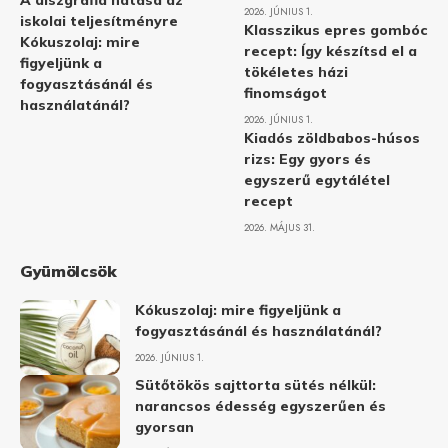
A diszgráfia hatása az
2026. JÚNIUS 1.
iskolai teljesítményre
Klasszikus epres gombóc
Kókuszolaj: mire
recept: Így készítsd el a
figyeljünk a
tökéletes házi
fogyasztásánál és
finomságot
használatánál?
2026. JÚNIUS 1.
Kiadós zöldbabos-húsos
rizs: Egy gyors és
egyszerű egytálétel
recept
2026. MÁJUS 31.
Gyümölcsök
Kókuszolaj: mire figyeljünk a
fogyasztásánál és használatánál?
2026. JÚNIUS 1.
Sütőtökös sajttorta sütés nélkül:
narancsos édesség egyszerűen és
gyorsan