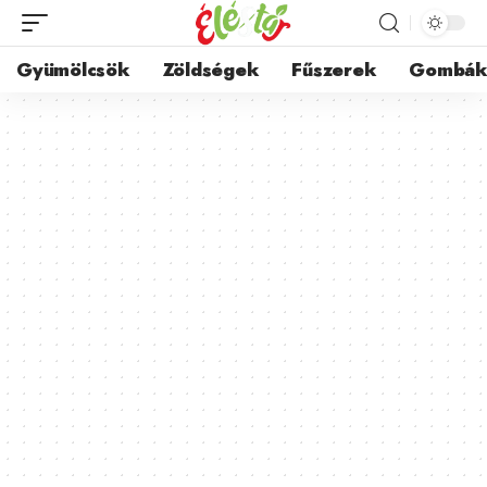
Gyümölcsök
Zöldségek
Fűszerek
Gombá