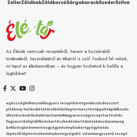
Zeller
Zöldbab
Zöldborsó
Sárgabarack
Szeder
Szilva
Az Éléstár nemcsak receptekről, hanem a hozzávalók
történetéről, használatáról és titkairól is szól. Fedezd fel velünk,
mi lapul az éléskamrában – és hogyan hozhatod ki belőle a
legtöbbet!
egészség
felhasználás
gyors recept
köret
gondozás
desszert
jótékony hatás
diéta
tárolás
házilag
termesztés
tippek
táplálkozás
ültetés
vásárlás
kalória
vitamin
Magyarország
recept
tartósítás
fagyasztás
fajták
főzés
kertészkedés
kert
tünetek
ásványianyag
befőzés
gluténmentes
gyógynövény
biokert
gyógyhatás
lépésről lépésre
sütemény
betegségek
C-vitamin
egyszerű recept