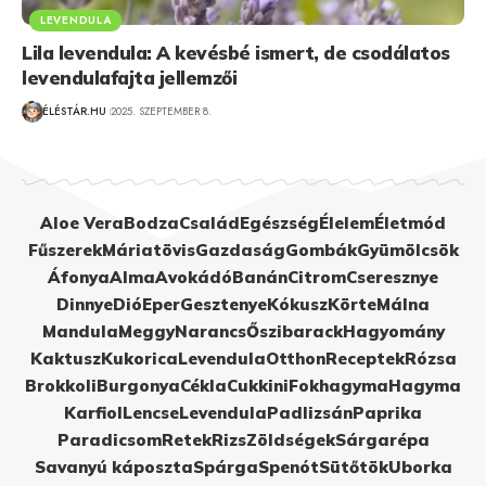
LEVENDULA
Lila levendula: A kevésbé ismert, de csodálatos
levendulafajta jellemzői
ÉLÉSTÁR.HU
2025. SZEPTEMBER 8.
Aloe Vera
Bodza
Család
Egészség
Élelem
Életmód
Fűszerek
Máriatövis
Gazdaság
Gombák
Gyümölcsök
Áfonya
Alma
Avokádó
Banán
Citrom
Cseresznye
Dinnye
Dió
Eper
Gesztenye
Kókusz
Körte
Málna
Mandula
Meggy
Narancs
Őszibarack
Hagyomány
Kaktusz
Kukorica
Levendula
Otthon
Receptek
Rózsa
Brokkoli
Burgonya
Cékla
Cukkini
Fokhagyma
Hagyma
Karfiol
Lencse
Levendula
Padlizsán
Paprika
Paradicsom
Retek
Rizs
Zöldségek
Sárgarépa
Savanyú káposzta
Spárga
Spenót
Sütőtök
Uborka