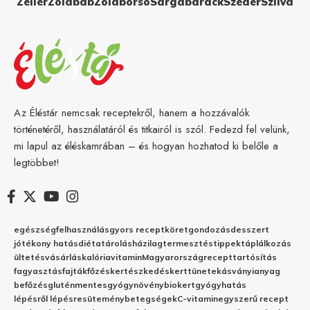
Zeller
Zöldbab
Zöldborsó
Sárgabarack
Szeder
Szilva
Az Éléstár nemcsak receptekről, hanem a hozzávalók
történetéről, használatáról és titkairól is szól. Fedezd fel velünk,
mi lapul az éléskamrában – és hogyan hozhatod ki belőle a
legtöbbet!
egészség
felhasználás
gyors recept
köret
gondozás
desszert
jótékony hatás
diéta
tárolás
házilag
termesztés
tippek
táplálkozás
ültetés
vásárlás
kalória
vitamin
Magyarország
recept
tartósítás
fagyasztás
fajták
főzés
kertészkedés
kert
tünetek
ásványianyag
befőzés
gluténmentes
gyógynövény
biokert
gyógyhatás
lépésről lépésre
sütemény
betegségek
C-vitamin
egyszerű recept