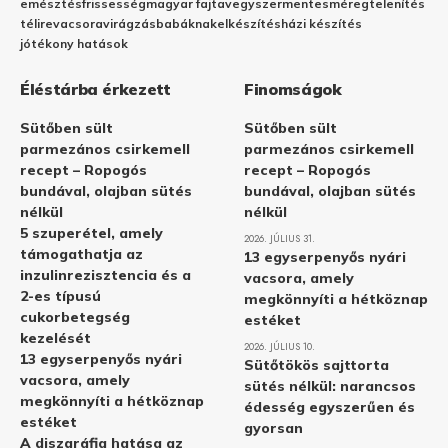
emésztés
frissesség
magyar fajta
vegyszermentes
méregtelenítés
télire
vacsora
virágzás
babáknak
elkészítés
házi készítés
jótékony hatások
Éléstárba érkezett
Finomságok
Sütőben sült
Sütőben sült
parmezános csirkemell
parmezános csirkemell
recept – Ropogós
recept – Ropogós
bundával, olajban sütés
bundával, olajban sütés
nélkül
nélkül
5 szuperétel, amely
2026. JÚLIUS 31.
támogathatja az
13 egyserpenyős nyári
inzulinrezisztencia és a
vacsora, amely
2-es típusú
megkönnyíti a hétköznap
cukorbetegség
estéket
kezelését
2026. JÚLIUS 10.
13 egyserpenyős nyári
Sütőtökös sajttorta
vacsora, amely
sütés nélkül: narancsos
megkönnyíti a hétköznap
édesség egyszerűen és
estéket
gyorsan
A diszgráfia hatása az