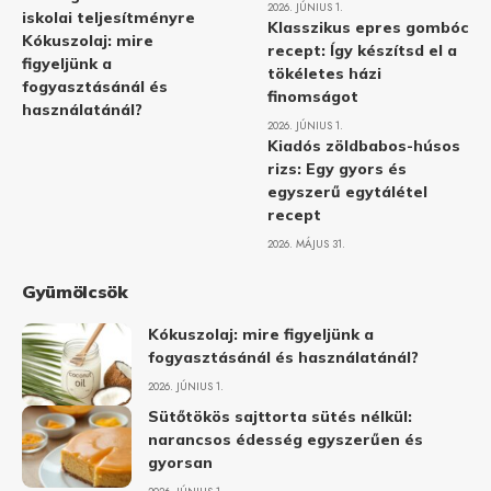
2026. JÚNIUS 1.
iskolai teljesítményre
Klasszikus epres gombóc
Kókuszolaj: mire
recept: Így készítsd el a
figyeljünk a
tökéletes házi
fogyasztásánál és
finomságot
használatánál?
2026. JÚNIUS 1.
Kiadós zöldbabos-húsos
rizs: Egy gyors és
egyszerű egytálétel
recept
2026. MÁJUS 31.
Gyümölcsök
Kókuszolaj: mire figyeljünk a
fogyasztásánál és használatánál?
2026. JÚNIUS 1.
Sütőtökös sajttorta sütés nélkül:
narancsos édesség egyszerűen és
gyorsan