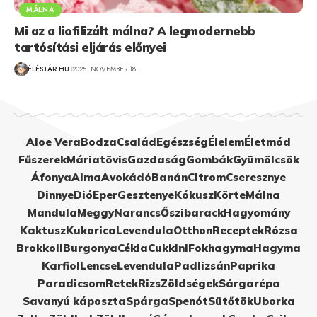
MÁLNA
Mi az a liofilizált málna? A legmodernebb
tartósítási eljárás előnyei
ÉLÉSTÁR.HU
2025. NOVEMBER 18.
Aloe Vera
Bodza
Család
Egészség
Élelem
Életmód
Fűszerek
Máriatövis
Gazdaság
Gombák
Gyümölcsök
Áfonya
Alma
Avokádó
Banán
Citrom
Cseresznye
Dinnye
Dió
Eper
Gesztenye
Kókusz
Körte
Málna
Mandula
Meggy
Narancs
Őszibarack
Hagyomány
Kaktusz
Kukorica
Levendula
Otthon
Receptek
Rózsa
Brokkoli
Burgonya
Cékla
Cukkini
Fokhagyma
Hagyma
Karfiol
Lencse
Levendula
Padlizsán
Paprika
Paradicsom
Retek
Rizs
Zöldségek
Sárgarépa
Savanyú káposzta
Spárga
Spenót
Sütőtök
Uborka