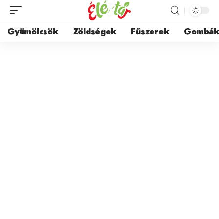
Gyümölcsök
Zöldségek
Fűszerek
Gombá