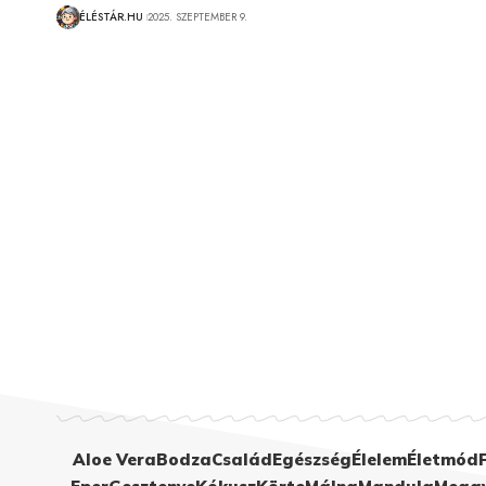
ÉLÉSTÁR.HU
2025. SZEPTEMBER 9.
Aloe Vera
Bodza
Család
Egészség
Élelem
Életmód