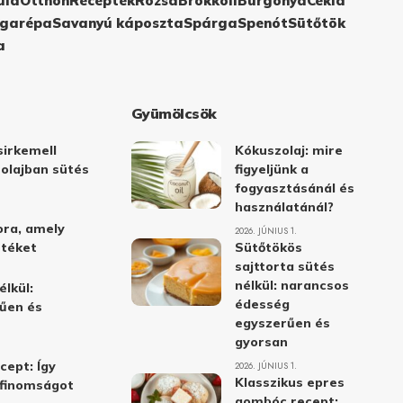
ula
Otthon
Receptek
Rózsa
Brokkoli
Burgonya
Cékla
garépa
Savanyú káposzta
Spárga
Spenót
Sütőtök
a
Gyümölcsök
irkemell
Kókuszolaj: mire
 olajban sütés
figyeljünk a
fogyasztásánál és
használatánál?
ora, amely
2026. JÚNIUS 1.
stéket
Sütőtökös
sajttorta sütés
nélkül: narancsos
élkül:
édesség
űen és
egyszerűen és
gyorsan
cept: Így
2026. JÚNIUS 1.
Klasszikus epres
i finomságot
gombóc recept: