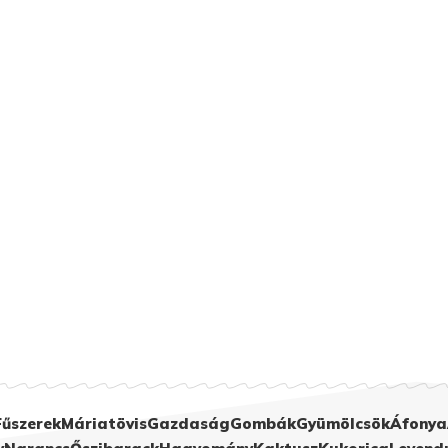
Fűszerek
Máriatövis
Gazdaság
Gombák
Gyümölcsök
Áfonya