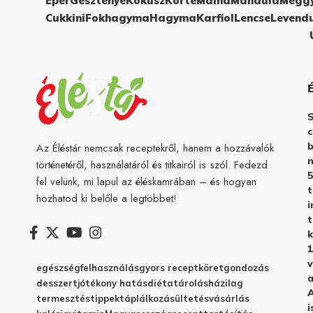
Eper
Gesztenye
Kókusz
Körte
Málna
Mandula
Megg
Cukkini
Fokhagyma
Hagyma
Karfiol
Lencse
Levend
c
b
Az Éléstár nemcsak receptekről, hanem a hozzávalók
n
történetéről, használatáról és titkairól is szól. Fedezd
5
fel velünk, mi lapul az éléskamrában – és hogyan
hozhatod ki belőle a legtöbbet!
i
t
k
1
v
egészség
felhasználás
gyors recept
köret
gondozás
a
desszert
jótékony hatás
diéta
tárolás
házilag
A
termesztés
tippek
táplálkozás
ültetés
vásárlás
i