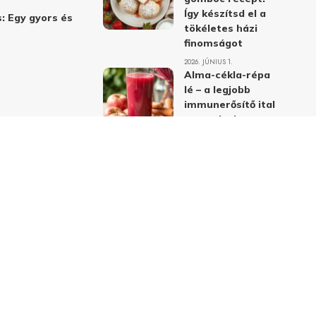
Így készítsd el a
: Egy gyors és
tökéletes házi
finomságot
2026. JÚNIUS 1.
Alma-cékla-répa
lé – a legjobb
immunerősítő ital
receptje és
hatásai
2026. JÚNIUS 1.
Almás-mákos
sütemények: A
legjobb receptek
a klasszikus
ízpárosítással
2026. MÁJUS 31.
delmi nyilatkozat
Felhasználási feltételek
Kapcsolat