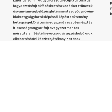
kalória
vitamin
Magyarország
recept
tartósítás
K
fagyasztás
fajták
főzés
kertészkedés
kert
tünetek
f
ásványianyag
befőzés
gluténmentes
gyógynövény
h
biokert
gyógyhatás
lépésről lépésre
sütemény
betegségek
C-vitamin
egyszerű recept
emésztés
frissesség
magyar fajta
vegyszermentes
méregtelenítés
télire
vacsora
virágzás
babáknak
elkészítés
házi készítés
jótékony hatások
© 2025 - Elestar.hu