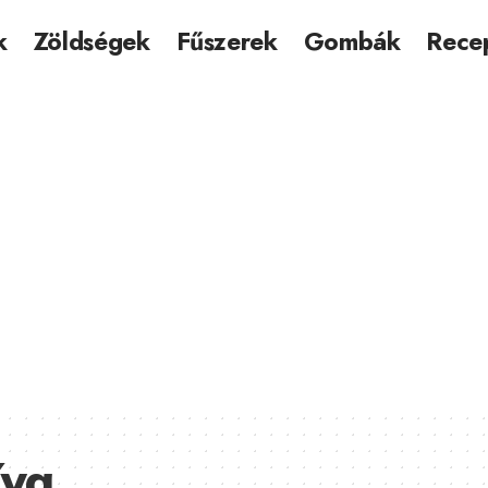
k
Zöldségek
Fűszerek
Gombák
Rece
íva