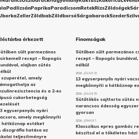
y
Narancs
Őszibarack
Hagyomány
Kaktusz
Kukorica
Levend
ula
Padlizsán
Paprika
Paradicsom
Retek
Rizs
Zöldségek
Sár
Uborka
Zeller
Zöldbab
Zöldborsó
Sárgabarack
Szeder
Szilv
Éléstárba érkezett
Finomságok
Sütőben sült parmezános
Sütőben sült parmezános cs
sirkemell recept – Ropogós
recept – Ropogós bundával,
undával, olajban sütés
nélkül
élkül
2026. JÚLIUS 31.
 szuperétel, amely
13 egyserpenyős nyári vacs
támogathatja az
megkönnyíti a hétköznap e
nzulinrezisztencia és a 2-es
2026. JÚLIUS 10.
ípusú cukorbetegség
Sütőtökös sajttorta sütés n
ezelését
narancsos édesség egyszer
3 egyserpenyős nyári
gyorsan
acsora, amely megkönnyíti
2026. JÚNIUS 1.
 hétköznap estéket
Klasszikus epres gombóc re
 diszgráfia hatása az
készítsd el a tökéletes ház
skolai teljesítményre