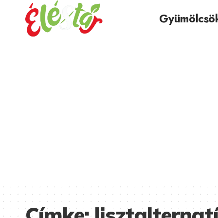
Gyümölcsö
Címke:
lisztalternat