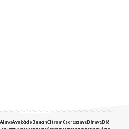
Alma
Avokádó
Banán
Citrom
Cseresznye
Dinnye
Dió