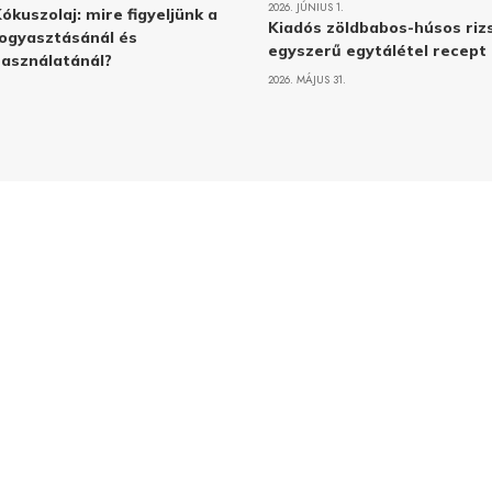
2026. JÚNIUS 1.
ókuszolaj: mire figyeljünk a
Kiadós zöldbabos-húsos rizs
ogyasztásánál és
egyszerű egytálétel recept
asználatánál?
2026. MÁJUS 31.
Adatvé