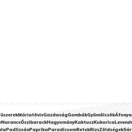
Fűszerek
Máriatövis
Gazdaság
Gombák
Gyümölcsök
Áfonya
y
Narancs
Őszibarack
Hagyomány
Kaktusz
Kukorica
Levend
ula
Padlizsán
Paprika
Paradicsom
Retek
Rizs
Zöldségek
Sár