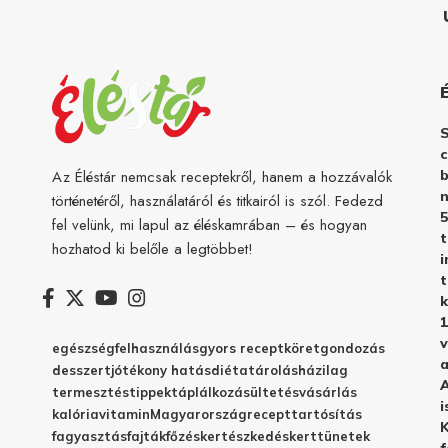
c
b
Az Éléstár nemcsak receptekről, hanem a hozzávalók
n
történetéről, használatáról és titkairól is szól. Fedezd
5
fel velünk, mi lapul az éléskamrában – és hogyan
hozhatod ki belőle a legtöbbet!
i
t
k
1
v
egészség
felhasználás
gyors recept
köret
gondozás
a
desszert
jótékony hatás
diéta
tárolás
házilag
A
termesztés
tippek
táplálkozás
ültetés
vásárlás
i
kalória
vitamin
Magyarország
recept
tartósítás
K
fagyasztás
fajták
főzés
kertészkedés
kert
tünetek
f