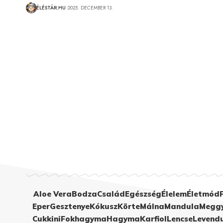
ÉLÉSTÁR.HU
2025. DECEMBER 13.
Aloe Vera
Bodza
Család
Egészség
Élelem
Életmód
Eper
Gesztenye
Kókusz
Körte
Málna
Mandula
Megg
Cukkini
Fokhagyma
Hagyma
Karfiol
Lencse
Levend