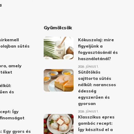
a
Gyümölcsök
irkemell
Kókuszolaj: mire
 olajban sütés
figyeljünk a
fogyasztásánál és
használatánál?
ora, amely
2026. JÚNIUS 1.
stéket
Sütőtökös
sajttorta sütés
nélkül: narancsos
élkül:
édesség
űen és
egyszerűen és
gyorsan
cept: Így
2026. JÚNIUS 1.
Klasszikus epres
i finomságot
gombóc recept:
Így készítsd el a
: Egy gyors és