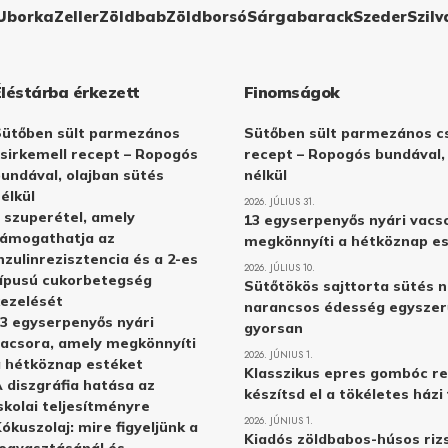
Uborka
Zeller
Zöldbab
Zöldborsó
Sárgabarack
Szeder
Szilv
Éléstárba érkezett
Finomságok
Sütőben sült parmezános
Sütőben sült parmezános cs
sirkemell recept – Ropogós
recept – Ropogós bundával,
undával, olajban sütés
nélkül
élkül
2026. JÚLIUS 31.
 szuperétel, amely
13 egyserpenyős nyári vacs
támogathatja az
megkönnyíti a hétköznap e
nzulinrezisztencia és a 2-es
2026. JÚLIUS 10.
ípusú cukorbetegség
Sütőtökös sajttorta sütés n
ezelését
narancsos édesség egyszer
3 egyserpenyős nyári
gyorsan
acsora, amely megkönnyíti
2026. JÚNIUS 1.
 hétköznap estéket
Klasszikus epres gombóc re
 diszgráfia hatása az
készítsd el a tökéletes ház
skolai teljesítményre
2026. JÚNIUS 1.
ókuszolaj: mire figyeljünk a
Kiadós zöldbabos-húsos rizs
ogyasztásánál és