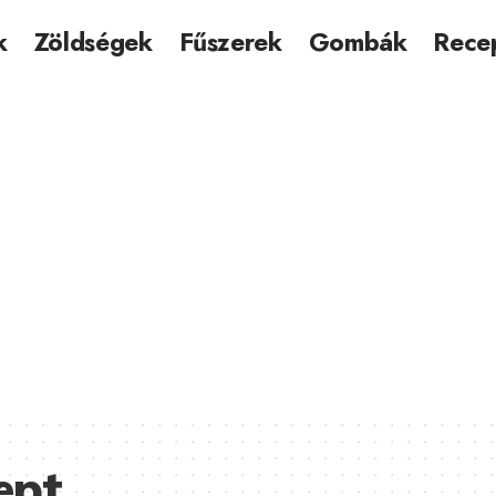
k
Zöldségek
Fűszerek
Gombák
Rece
ept