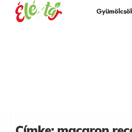
Gyümölcsö
Címke:
macaron rec