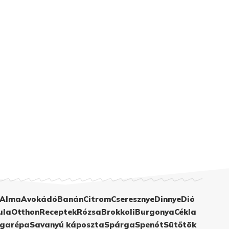
Alma
Avokádó
Banán
Citrom
Cseresznye
Dinnye
Dió
ula
Otthon
Receptek
Rózsa
Brokkoli
Burgonya
Cékla
garépa
Savanyú káposzta
Spárga
Spenót
Sütőtök