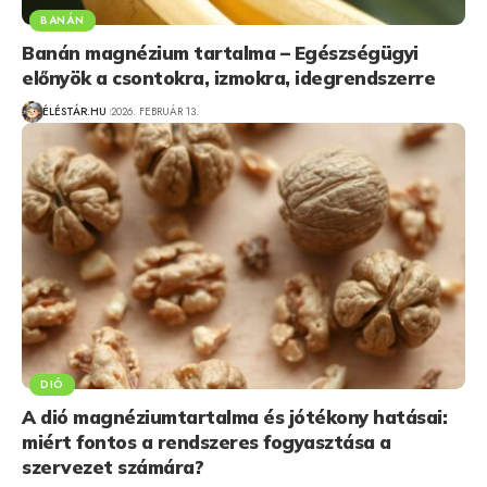
BANÁN
Banán magnézium tartalma – Egészségügyi
előnyök a csontokra, izmokra, idegrendszerre
ÉLÉSTÁR.HU
2026. FEBRUÁR 13.
DIÓ
A dió magnéziumtartalma és jótékony hatásai:
miért fontos a rendszeres fogyasztása a
szervezet számára?