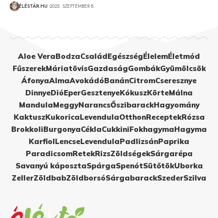
ÉLÉSTÁR.HU
2025. SZEPTEMBER 8.
Aloe Vera
Bodza
Család
Egészség
Élelem
Életmód
Fűszerek
Máriatövis
Gazdaság
Gombák
Gyümölcsök
Áfonya
Alma
Avokádó
Banán
Citrom
Cseresznye
Dinnye
Dió
Eper
Gesztenye
Kókusz
Körte
Málna
Mandula
Meggy
Narancs
Őszibarack
Hagyomány
Kaktusz
Kukorica
Levendula
Otthon
Receptek
Rózsa
Brokkoli
Burgonya
Cékla
Cukkini
Fokhagyma
Hagyma
Karfiol
Lencse
Levendula
Padlizsán
Paprika
Paradicsom
Retek
Rizs
Zöldségek
Sárgarépa
Savanyú káposzta
Spárga
Spenót
Sütőtök
Uborka
Zeller
Zöldbab
Zöldborsó
Sárgabarack
Szeder
Szilva