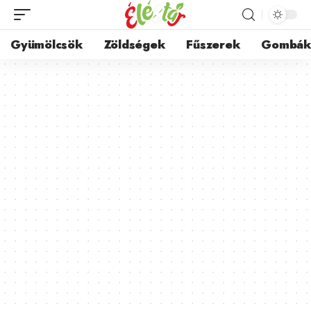
Gyümölcsök
Zöldségek
Fűszerek
Gombá