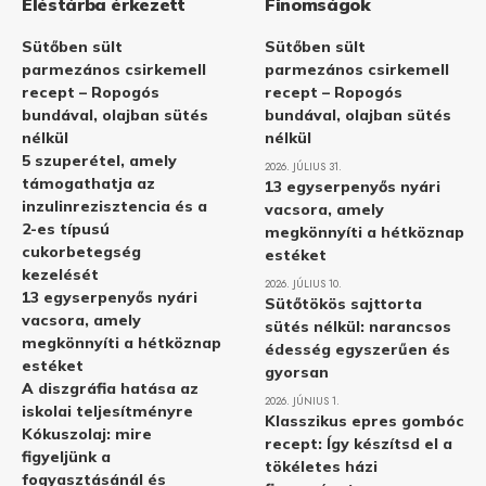
Éléstárba érkezett
Finomságok
Sütőben sült
Sütőben sült
parmezános csirkemell
parmezános csirkemell
recept – Ropogós
recept – Ropogós
bundával, olajban sütés
bundával, olajban sütés
nélkül
nélkül
5 szuperétel, amely
2026. JÚLIUS 31.
támogathatja az
13 egyserpenyős nyári
inzulinrezisztencia és a
vacsora, amely
2-es típusú
megkönnyíti a hétköznap
cukorbetegség
estéket
kezelését
2026. JÚLIUS 10.
13 egyserpenyős nyári
Sütőtökös sajttorta
vacsora, amely
sütés nélkül: narancsos
megkönnyíti a hétköznap
édesség egyszerűen és
estéket
gyorsan
A diszgráfia hatása az
2026. JÚNIUS 1.
iskolai teljesítményre
Klasszikus epres gombóc
Kókuszolaj: mire
recept: Így készítsd el a
figyeljünk a
tökéletes házi
fogyasztásánál és