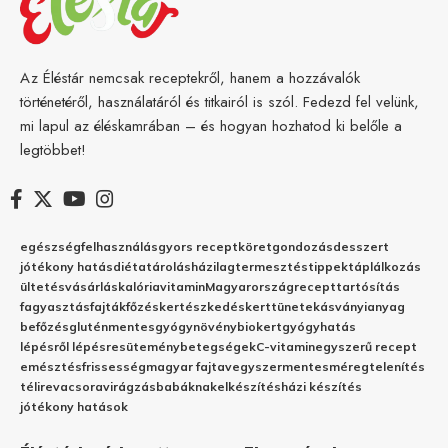
Az Éléstár nemcsak receptekről, hanem a hozzávalók
történetéről, használatáról és titkairól is szól. Fedezd fel velünk,
mi lapul az éléskamrában – és hogyan hozhatod ki belőle a
legtöbbet!
egészség
felhasználás
gyors recept
köret
gondozás
desszert
jótékony hatás
diéta
tárolás
házilag
termesztés
tippek
táplálkozás
ültetés
vásárlás
kalória
vitamin
Magyarország
recept
tartósítás
fagyasztás
fajták
főzés
kertészkedés
kert
tünetek
ásványianyag
befőzés
gluténmentes
gyógynövény
biokert
gyógyhatás
lépésről lépésre
sütemény
betegségek
C-vitamin
egyszerű recept
emésztés
frissesség
magyar fajta
vegyszermentes
méregtelenítés
télire
vacsora
virágzás
babáknak
elkészítés
házi készítés
jótékony hatások