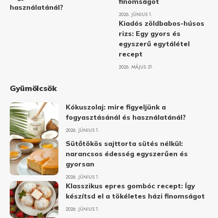
finomságot
használatánál?
2026. JÚNIUS 1.
Kiadós zöldbabos-húsos
rizs: Egy gyors és
egyszerű egytálétel
recept
2026. MÁJUS 31.
Gyümölcsök
Kókuszolaj: mire figyeljünk a
fogyasztásánál és használatánál?
2026. JÚNIUS 1.
Sütőtökös sajttorta sütés nélkül:
narancsos édesség egyszerűen és
gyorsan
2026. JÚNIUS 1.
Klasszikus epres gombóc recept: Így
készítsd el a tökéletes házi finomságot
2026. JÚNIUS 1.