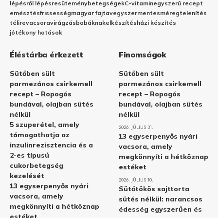
lépésről lépésre
sütemény
betegségek
C-vitamin
egyszerű recept
emésztés
frissesség
magyar fajta
vegyszermentes
méregtelenítés
télire
vacsora
virágzás
babáknak
elkészítés
házi készítés
jótékony hatások
Éléstárba érkezett
Finomságok
Sütőben sült
Sütőben sült
parmezános csirkemell
parmezános csirkemell
recept – Ropogós
recept – Ropogós
bundával, olajban sütés
bundával, olajban sütés
nélkül
nélkül
5 szuperétel, amely
2026. JÚLIUS 31.
támogathatja az
13 egyserpenyős nyári
inzulinrezisztencia és a
vacsora, amely
2-es típusú
megkönnyíti a hétköznap
cukorbetegség
estéket
kezelését
2026. JÚLIUS 10.
13 egyserpenyős nyári
Sütőtökös sajttorta
vacsora, amely
sütés nélkül: narancsos
megkönnyíti a hétköznap
édesség egyszerűen és
estéket