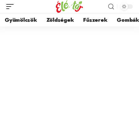
Gyümölcsök
Zöldségek
Fűszerek
Gombá