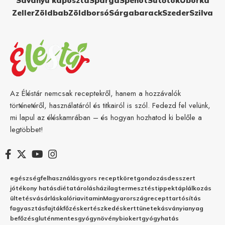
Savanyú káposzta
Spárga
Spenót
Sütőtök
Uborka
Zeller
Zöldbab
Zöldborsó
Sárgabarack
Szeder
Szilva
Az Éléstár nemcsak receptekről, hanem a hozzávalók
történetéről, használatáról és titkairól is szól. Fedezd fel velünk,
mi lapul az éléskamrában – és hogyan hozhatod ki belőle a
legtöbbet!
egészség
felhasználás
gyors recept
köret
gondozás
desszert
jótékony hatás
diéta
tárolás
házilag
termesztés
tippek
táplálkozás
ültetés
vásárlás
kalória
vitamin
Magyarország
recept
tartósítás
fagyasztás
fajták
főzés
kertészkedés
kert
tünetek
ásványianyag
befőzés
gluténmentes
gyógynövény
biokert
gyógyhatás