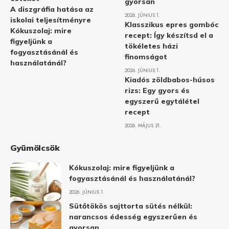
gyorsan
A diszgráfia hatása az
2026. JÚNIUS 1.
iskolai teljesítményre
Klasszikus epres gombóc
Kókuszolaj: mire
recept: Így készítsd el a
figyeljünk a
tökéletes házi
fogyasztásánál és
finomságot
használatánál?
2026. JÚNIUS 1.
Kiadós zöldbabos-húsos
rizs: Egy gyors és
egyszerű egytálétel
recept
2026. MÁJUS 31.
Gyümölcsök
Kókuszolaj: mire figyeljünk a
fogyasztásánál és használatánál?
2026. JÚNIUS 1.
Sütőtökös sajttorta sütés nélkül:
narancsos édesség egyszerűen és
gyorsan