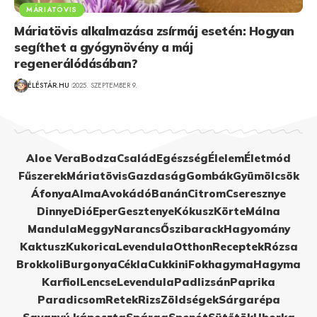
MÁRIATÖVIS
Máriatövis alkalmazása zsírmáj esetén: Hogyan
segíthet a gyógynövény a máj
regenerálódásában?
ÉLÉSTÁR.HU
2025. SZEPTEMBER 9.
Aloe Vera
Bodza
Család
Egészség
Élelem
Életmód
Fűszerek
Máriatövis
Gazdaság
Gombák
Gyümölcsök
Áfonya
Alma
Avokádó
Banán
Citrom
Cseresznye
Dinnye
Dió
Eper
Gesztenye
Kókusz
Körte
Málna
Mandula
Meggy
Narancs
Őszibarack
Hagyomány
Kaktusz
Kukorica
Levendula
Otthon
Receptek
Rózsa
Brokkoli
Burgonya
Cékla
Cukkini
Fokhagyma
Hagyma
Karfiol
Lencse
Levendula
Padlizsán
Paprika
Paradicsom
Retek
Rizs
Zöldségek
Sárgarépa