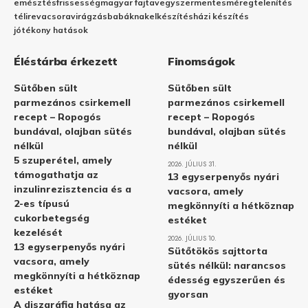
emésztés
frissesség
magyar fajta
vegyszermentes
méregtelenítés
télire
vacsora
virágzás
babáknak
elkészítés
házi készítés
jótékony hatások
Éléstárba érkezett
Finomságok
Sütőben sült
Sütőben sült
parmezános csirkemell
parmezános csirkemell
recept – Ropogós
recept – Ropogós
bundával, olajban sütés
bundával, olajban sütés
nélkül
nélkül
5 szuperétel, amely
2026. JÚLIUS 31.
támogathatja az
13 egyserpenyős nyári
inzulinrezisztencia és a
vacsora, amely
2-es típusú
megkönnyíti a hétköznap
cukorbetegség
estéket
kezelését
2026. JÚLIUS 10.
13 egyserpenyős nyári
Sütőtökös sajttorta
vacsora, amely
sütés nélkül: narancsos
megkönnyíti a hétköznap
édesség egyszerűen és
estéket
gyorsan
A diszgráfia hatása az