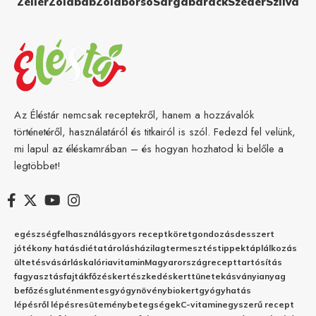
Zeller
Zöldbab
Zöldborsó
Sárgabarack
Szeder
Szilva
Az Éléstár nemcsak receptekről, hanem a hozzávalók
történetéről, használatáról és titkairól is szól. Fedezd fel velünk,
mi lapul az éléskamrában – és hogyan hozhatod ki belőle a
legtöbbet!
egészség
felhasználás
gyors recept
köret
gondozás
desszert
jótékony hatás
diéta
tárolás
házilag
termesztés
tippek
táplálkozás
ültetés
vásárlás
kalória
vitamin
Magyarország
recept
tartósítás
fagyasztás
fajták
főzés
kertészkedés
kert
tünetek
ásványianyag
befőzés
gluténmentes
gyógynövény
biokert
gyógyhatás
lépésről lépésre
sütemény
betegségek
C-vitamin
egyszerű recept