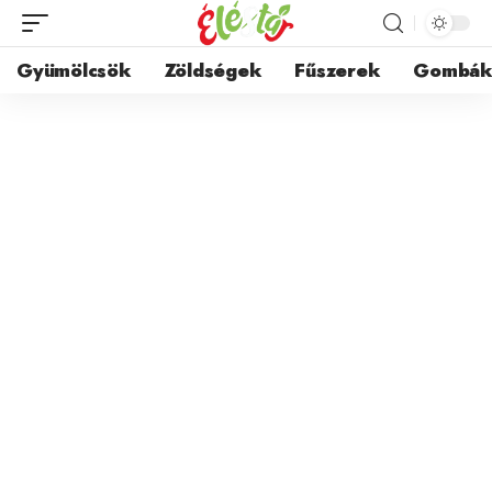
Gyümölcsök
Zöldségek
Fűszerek
Gombá