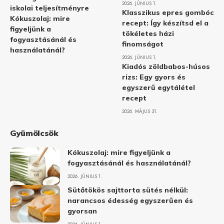
2026. JÚNIUS 1.
iskolai teljesítményre
Klasszikus epres gombóc
Kókuszolaj: mire
recept: Így készítsd el a
figyeljünk a
tökéletes házi
fogyasztásánál és
finomságot
használatánál?
2026. JÚNIUS 1.
Kiadós zöldbabos-húsos
rizs: Egy gyors és
egyszerű egytálétel
recept
2026. MÁJUS 31.
Gyümölcsök
Kókuszolaj: mire figyeljünk a
fogyasztásánál és használatánál?
2026. JÚNIUS 1.
Sütőtökös sajttorta sütés nélkül:
narancsos édesség egyszerűen és
gyorsan