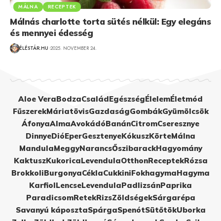
MÁLNA
RECEPTEK
Málnás charlotte torta sütés nélkül: Egy elegáns
és mennyei édesség
ÉLÉSTÁR.HU
2025. NOVEMBER 24.
Aloe Vera
Bodza
Család
Egészség
Élelem
Életmód
Fűszerek
Máriatövis
Gazdaság
Gombák
Gyümölcsök
Áfonya
Alma
Avokádó
Banán
Citrom
Cseresznye
Dinnye
Dió
Eper
Gesztenye
Kókusz
Körte
Málna
Mandula
Meggy
Narancs
Őszibarack
Hagyomány
Kaktusz
Kukorica
Levendula
Otthon
Receptek
Rózsa
Brokkoli
Burgonya
Cékla
Cukkini
Fokhagyma
Hagyma
Karfiol
Lencse
Levendula
Padlizsán
Paprika
Paradicsom
Retek
Rizs
Zöldségek
Sárgarépa
Savanyú káposzta
Spárga
Spenót
Sütőtök
Uborka