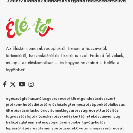
Zeller
Zöldbab
Zöldborsó
Sárgabarack
Szeder
Szilva
Az Éléstár nemcsak receptekről, hanem a hozzávalók
történetéről, használatáról és titkairól is szól. Fedezd fel velünk,
mi lapul az éléskamrában – és hogyan hozhatod ki belőle a
legtöbbet!
egészség
felhasználás
gyors recept
köret
gondozás
desszert
jótékony hatás
diéta
tárolás
házilag
termesztés
tippek
táplálkozás
ültetés
vásárlás
kalória
vitamin
Magyarország
recept
tartósítás
fagyasztás
fajták
főzés
kertészkedés
kert
tünetek
ásványianyag
befőzés
gluténmentes
gyógynövény
biokert
gyógyhatás
lépésről lépésre
sütemény
betegségek
C-vitamin
egyszerű recept