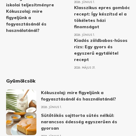
2026. JÚNIUS 1.
iskolai teljesítményre
Klasszikus epres gombóc
Kókuszolaj: mire
recept: Így készítsd el a
figyeljünk a
tökéletes házi
fogyasztásánál és
finomságot
használatánál?
2026. JÚNIUS 1.
Kiadós zöldbabos-húsos
rizs: Egy gyors és
egyszerű egytálétel
recept
2026. MÁJUS 31.
Gyümölcsök
Kókuszolaj: mire figyeljünk a
fogyasztásánál és használatánál?
2026. JÚNIUS 1.
Sütőtökös sajttorta sütés nélkül:
narancsos édesség egyszerűen és
gyorsan