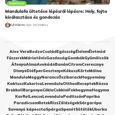
MANDULA
Mandulafa ültetése lépésről lépésre: Hely, fajta
kiválasztása és gondozás
ÉLÉSTÁR.HU
2025. DECEMBER 4.
Aloe Vera
Bodza
Család
Egészség
Élelem
Életmód
Fűszerek
Máriatövis
Gazdaság
Gombák
Gyümölcsök
Áfonya
Alma
Avokádó
Banán
Citrom
Cseresznye
Dinnye
Dió
Eper
Gesztenye
Kókusz
Körte
Málna
Mandula
Meggy
Narancs
Őszibarack
Hagyomány
Kaktusz
Kukorica
Levendula
Otthon
Receptek
Rózsa
Brokkoli
Burgonya
Cékla
Cukkini
Fokhagyma
Hagyma
Karfiol
Lencse
Levendula
Padlizsán
Paprika
Paradicsom
Retek
Rizs
Zöldségek
Sárgarépa
Savanyú káposzta
Spárga
Spenót
Sütőtök
Uborka