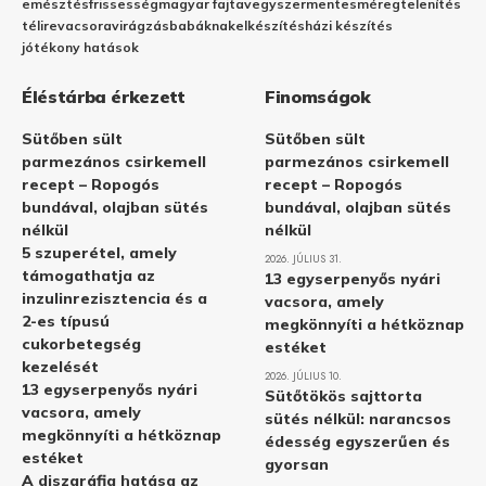
emésztés
frissesség
magyar fajta
vegyszermentes
méregtelenítés
télire
vacsora
virágzás
babáknak
elkészítés
házi készítés
jótékony hatások
Éléstárba érkezett
Finomságok
Sütőben sült
Sütőben sült
parmezános csirkemell
parmezános csirkemell
recept – Ropogós
recept – Ropogós
bundával, olajban sütés
bundával, olajban sütés
nélkül
nélkül
5 szuperétel, amely
2026. JÚLIUS 31.
támogathatja az
13 egyserpenyős nyári
inzulinrezisztencia és a
vacsora, amely
2-es típusú
megkönnyíti a hétköznap
cukorbetegség
estéket
kezelését
2026. JÚLIUS 10.
13 egyserpenyős nyári
Sütőtökös sajttorta
vacsora, amely
sütés nélkül: narancsos
megkönnyíti a hétköznap
édesség egyszerűen és
estéket
gyorsan
A diszgráfia hatása az