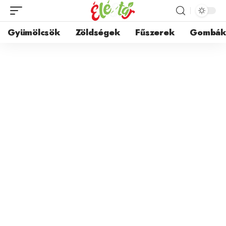
Gyümölcsök
Zöldségek
Fűszerek
Gombá