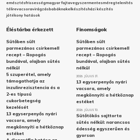
emésztés
frissesség
magyar fajta
vegyszermentes
méregtelenítés
télire
vacsora
virágzás
babáknak
elkészítés
házi készítés
jótékony hatások
Éléstárba érkezett
Finomságok
Sütőben sült
Sütőben sült
parmezános csirkemell
parmezános csirkemell
recept – Ropogós
recept – Ropogós
bundával, olajban sütés
bundával, olajban sütés
nélkül
nélkül
5 szuperétel, amely
2026. JÚLIUS 31.
támogathatja az
13 egyserpenyős nyári
inzulinrezisztencia és a
vacsora, amely
2-es típusú
megkönnyíti a hétköznap
cukorbetegség
estéket
kezelését
2026. JÚLIUS 10.
13 egyserpenyős nyári
Sütőtökös sajttorta
vacsora, amely
sütés nélkül: narancsos
megkönnyíti a hétköznap
édesség egyszerűen és
estéket
gyorsan