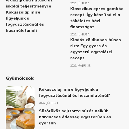
A diszgráfia hatása az
2026. JÚNIUS 1.
iskolai teljesítményre
Klasszikus epres gombóc
Kókuszolaj: mire
recept: Így készítsd el a
figyeljünk a
tökéletes házi
fogyasztásánál és
finomságot
használatánál?
2026. JÚNIUS 1.
Kiadós zöldbabos-húsos
rizs: Egy gyors és
egyszerű egytálétel
recept
2026. MÁJUS 31.
Gyümölcsök
Kókuszolaj: mire figyeljünk a
fogyasztásánál és használatánál?
2026. JÚNIUS 1.
Sütőtökös sajttorta sütés nélkül:
narancsos édesség egyszerűen és
gyorsan