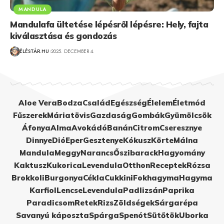
MANDULA
Mandulafa ültetése lépésről lépésre: Hely, fajta
kiválasztása és gondozás
ÉLÉSTÁR.HU
2025. DECEMBER 4.
Aloe Vera
Bodza
Család
Egészség
Élelem
Életmód
Fűszerek
Máriatövis
Gazdaság
Gombák
Gyümölcsök
Áfonya
Alma
Avokádó
Banán
Citrom
Cseresznye
Dinnye
Dió
Eper
Gesztenye
Kókusz
Körte
Málna
Mandula
Meggy
Narancs
Őszibarack
Hagyomány
Kaktusz
Kukorica
Levendula
Otthon
Receptek
Rózsa
Brokkoli
Burgonya
Cékla
Cukkini
Fokhagyma
Hagyma
Karfiol
Lencse
Levendula
Padlizsán
Paprika
Paradicsom
Retek
Rizs
Zöldségek
Sárgarépa
Savanyú káposzta
Spárga
Spenót
Sütőtök
Uborka