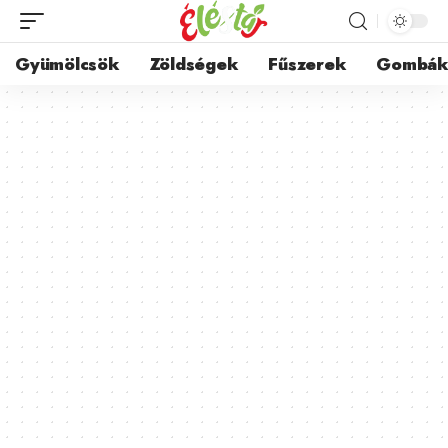
Gyümölcsök
Zöldségek
Fűszerek
Gombá