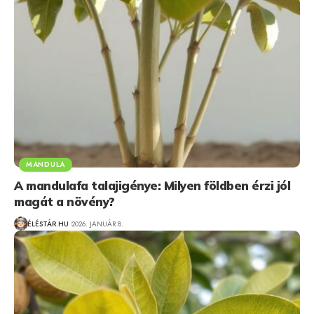
MANDULA
A mandulafa talajigénye: Milyen földben érzi jól
magát a növény?
ÉLÉSTÁR.HU
2026. JANUÁR 8.