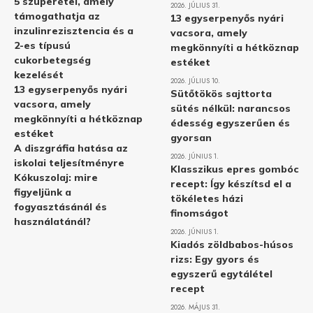
5 szuperétel, amely
2026. JÚLIUS 31.
támogathatja az
13 egyserpenyős nyári
inzulinrezisztencia és a
vacsora, amely
2-es típusú
megkönnyíti a hétköznap
cukorbetegség
estéket
kezelését
2026. JÚLIUS 10.
13 egyserpenyős nyári
Sütőtökös sajttorta
vacsora, amely
sütés nélkül: narancsos
megkönnyíti a hétköznap
édesség egyszerűen és
estéket
gyorsan
A diszgráfia hatása az
2026. JÚNIUS 1.
iskolai teljesítményre
Klasszikus epres gombóc
Kókuszolaj: mire
recept: Így készítsd el a
figyeljünk a
tökéletes házi
fogyasztásánál és
finomságot
használatánál?
2026. JÚNIUS 1.
Kiadós zöldbabos-húsos
rizs: Egy gyors és
egyszerű egytálétel
recept
2026. MÁJUS 31.