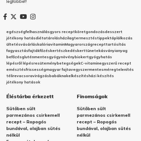
legtöbbet!
egészség
felhasználás
gyors recept
köret
gondozás
desszert
jótékony hatás
diéta
tárolás
házilag
termesztés
tippek
táplálkozás
ültetés
vásárlás
kalória
vitamin
Magyarország
recept
tartósítás
fagyasztás
fajták
főzés
kertészkedés
kert
tünetek
ásványianyag
befőzés
gluténmentes
gyógynövény
biokert
gyógyhatás
lépésről lépésre
sütemény
betegségek
C-vitamin
egyszerű recept
emésztés
frissesség
magyar fajta
vegyszermentes
méregtelenítés
télire
vacsora
virágzás
babáknak
elkészítés
házi készítés
jótékony hatások
Éléstárba érkezett
Finomságok
Sütőben sült
Sütőben sült
parmezános csirkemell
parmezános csirkemell
recept – Ropogós
recept – Ropogós
bundával, olajban sütés
bundával, olajban sütés
nélkül
nélkül