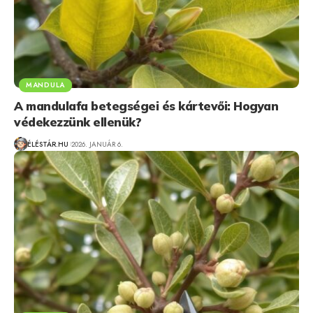
MANDULA
A mandulafa betegségei és kártevői: Hogyan
védekezzünk ellenük?
ÉLÉSTÁR.HU
2026. JANUÁR 6.