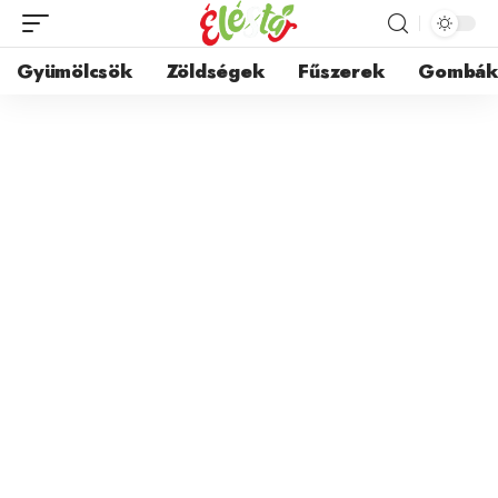
Gyümölcsök
Zöldségek
Fűszerek
Gombá