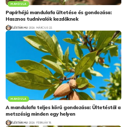
MANDULA
Papírhéjú mandulafa ültetése és gondozása:
Hasznos tudnivalók kezdőknek
ÉLÉSTÁR.HU
2026. MÁRCIUS 22.
MANDULA
A mandulafa teljes körű gondozása: Ültetéstől a
metszésig minden egy helyen
ÉLÉSTÁR.HU
2026. FEBRUÁR 18.