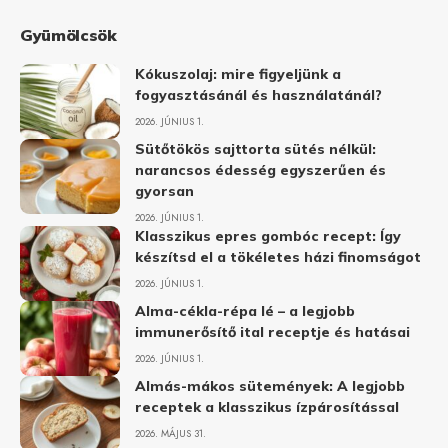
Gyümölcsök
Kókuszolaj: mire figyeljünk a
fogyasztásánál és használatánál?
2026. JÚNIUS 1.
Sütőtökös sajttorta sütés nélkül:
narancsos édesség egyszerűen és
gyorsan
2026. JÚNIUS 1.
Klasszikus epres gombóc recept: Így
készítsd el a tökéletes házi finomságot
2026. JÚNIUS 1.
Alma-cékla-répa lé – a legjobb
immunerősítő ital receptje és hatásai
2026. JÚNIUS 1.
Almás-mákos sütemények: A legjobb
receptek a klasszikus ízpárosítással
2026. MÁJUS 31.