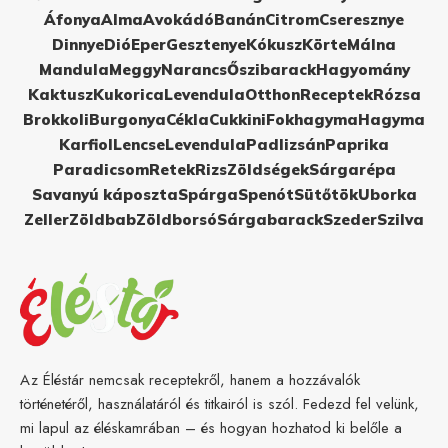
Áfonya
Alma
Avokádó
Banán
Citrom
Cseresznye
Dinnye
Dió
Eper
Gesztenye
Kókusz
Körte
Málna
Mandula
Meggy
Narancs
Őszibarack
Hagyomány
Kaktusz
Kukorica
Levendula
Otthon
Receptek
Rózsa
Brokkoli
Burgonya
Cékla
Cukkini
Fokhagyma
Hagyma
Karfiol
Lencse
Levendula
Padlizsán
Paprika
Paradicsom
Retek
Rizs
Zöldségek
Sárgarépa
Savanyú káposzta
Spárga
Spenót
Sütőtök
Uborka
Zeller
Zöldbab
Zöldborsó
Sárgabarack
Szeder
Szilva
Az Éléstár nemcsak receptekről, hanem a hozzávalók
történetéről, használatáról és titkairól is szól. Fedezd fel velünk,
mi lapul az éléskamrában – és hogyan hozhatod ki belőle a