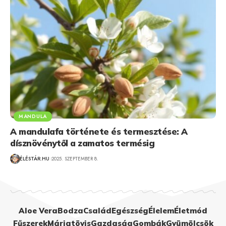
MANDULA
A mandulafa története és termesztése: A
dísznövénytől a zamatos termésig
ÉLÉSTÁR.HU
2025. SZEPTEMBER 8.
Aloe Vera
Bodza
Család
Egészség
Élelem
Életmód
Fűszerek
Máriatövis
Gazdaság
Gombák
Gyümölcsök