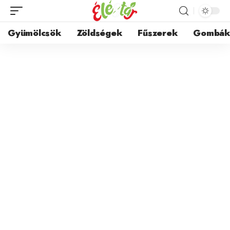
Gyümölcsök
Zöldségek
Fűszerek
Gombá