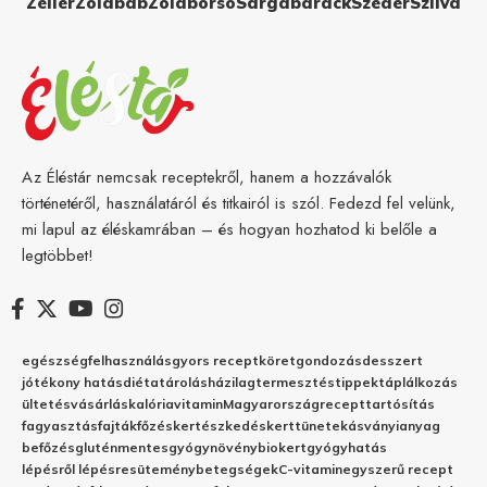
Zeller
Zöldbab
Zöldborsó
Sárgabarack
Szeder
Szilva
Az Éléstár nemcsak receptekről, hanem a hozzávalók
történetéről, használatáról és titkairól is szól. Fedezd fel velünk,
mi lapul az éléskamrában – és hogyan hozhatod ki belőle a
legtöbbet!
egészség
felhasználás
gyors recept
köret
gondozás
desszert
jótékony hatás
diéta
tárolás
házilag
termesztés
tippek
táplálkozás
ültetés
vásárlás
kalória
vitamin
Magyarország
recept
tartósítás
fagyasztás
fajták
főzés
kertészkedés
kert
tünetek
ásványianyag
befőzés
gluténmentes
gyógynövény
biokert
gyógyhatás
lépésről lépésre
sütemény
betegségek
C-vitamin
egyszerű recept