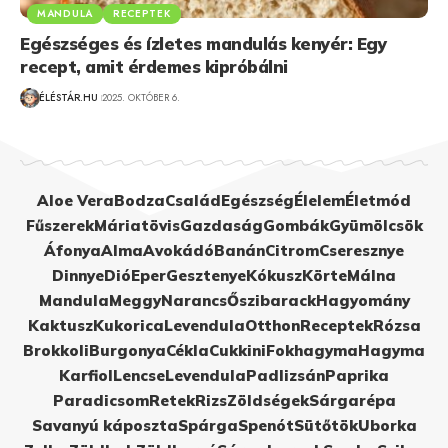
MANDULA
RECEPTEK
Egészséges és ízletes mandulás kenyér: Egy
recept, amit érdemes kipróbálni
ÉLÉSTÁR.HU
2025. OKTÓBER 6.
Aloe Vera
Bodza
Család
Egészség
Élelem
Életmód
Fűszerek
Máriatövis
Gazdaság
Gombák
Gyümölcsök
Áfonya
Alma
Avokádó
Banán
Citrom
Cseresznye
Dinnye
Dió
Eper
Gesztenye
Kókusz
Körte
Málna
Mandula
Meggy
Narancs
Őszibarack
Hagyomány
Kaktusz
Kukorica
Levendula
Otthon
Receptek
Rózsa
Brokkoli
Burgonya
Cékla
Cukkini
Fokhagyma
Hagyma
Karfiol
Lencse
Levendula
Padlizsán
Paprika
Paradicsom
Retek
Rizs
Zöldségek
Sárgarépa
Savanyú káposzta
Spárga
Spenót
Sütőtök
Uborka