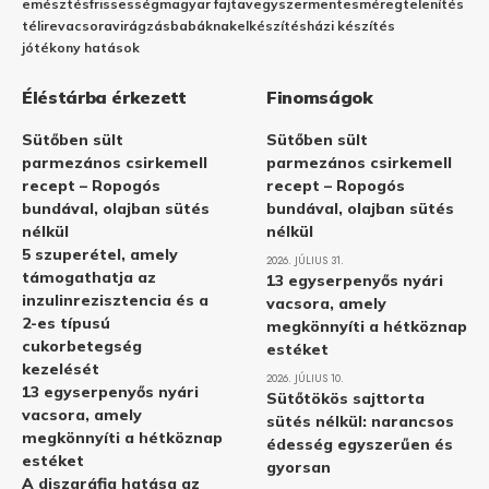
emésztés
frissesség
magyar fajta
vegyszermentes
méregtelenítés
télire
vacsora
virágzás
babáknak
elkészítés
házi készítés
jótékony hatások
Éléstárba érkezett
Finomságok
Sütőben sült
Sütőben sült
parmezános csirkemell
parmezános csirkemell
recept – Ropogós
recept – Ropogós
bundával, olajban sütés
bundával, olajban sütés
nélkül
nélkül
5 szuperétel, amely
2026. JÚLIUS 31.
támogathatja az
13 egyserpenyős nyári
inzulinrezisztencia és a
vacsora, amely
2-es típusú
megkönnyíti a hétköznap
cukorbetegség
estéket
kezelését
2026. JÚLIUS 10.
13 egyserpenyős nyári
Sütőtökös sajttorta
vacsora, amely
sütés nélkül: narancsos
megkönnyíti a hétköznap
édesség egyszerűen és
estéket
gyorsan
A diszgráfia hatása az