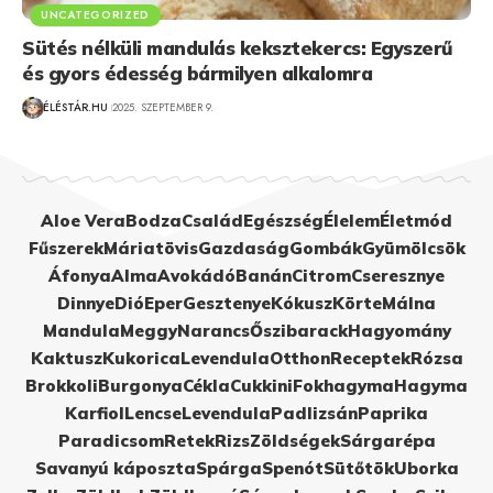
UNCATEGORIZED
Sütés nélküli mandulás keksztekercs: Egyszerű
és gyors édesség bármilyen alkalomra
ÉLÉSTÁR.HU
2025. SZEPTEMBER 9.
Aloe Vera
Bodza
Család
Egészség
Élelem
Életmód
Fűszerek
Máriatövis
Gazdaság
Gombák
Gyümölcsök
Áfonya
Alma
Avokádó
Banán
Citrom
Cseresznye
Dinnye
Dió
Eper
Gesztenye
Kókusz
Körte
Málna
Mandula
Meggy
Narancs
Őszibarack
Hagyomány
Kaktusz
Kukorica
Levendula
Otthon
Receptek
Rózsa
Brokkoli
Burgonya
Cékla
Cukkini
Fokhagyma
Hagyma
Karfiol
Lencse
Levendula
Padlizsán
Paprika
Paradicsom
Retek
Rizs
Zöldségek
Sárgarépa
Savanyú káposzta
Spárga
Spenót
Sütőtök
Uborka