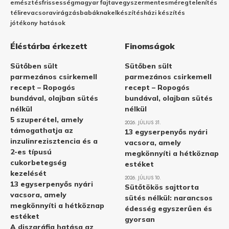
emésztés
frissesség
magyar fajta
vegyszermentes
méregtelenítés
télire
vacsora
virágzás
babáknak
elkészítés
házi készítés
jótékony hatások
Éléstárba érkezett
Finomságok
Sütőben sült
Sütőben sült
parmezános csirkemell
parmezános csirkemell
recept – Ropogós
recept – Ropogós
bundával, olajban sütés
bundával, olajban sütés
nélkül
nélkül
5 szuperétel, amely
2026. JÚLIUS 31.
támogathatja az
13 egyserpenyős nyári
inzulinrezisztencia és a
vacsora, amely
2-es típusú
megkönnyíti a hétköznap
cukorbetegség
estéket
kezelését
2026. JÚLIUS 10.
13 egyserpenyős nyári
Sütőtökös sajttorta
vacsora, amely
sütés nélkül: narancsos
megkönnyíti a hétköznap
édesség egyszerűen és
estéket
gyorsan
A diszgráfia hatása az