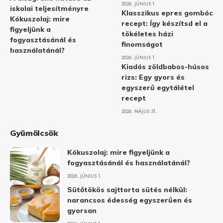
2026. JÚNIUS 1.
iskolai teljesítményre
Klasszikus epres gombóc
Kókuszolaj: mire
recept: Így készítsd el a
figyeljünk a
tökéletes házi
fogyasztásánál és
finomságot
használatánál?
2026. JÚNIUS 1.
Kiadós zöldbabos-húsos
rizs: Egy gyors és
egyszerű egytálétel
recept
2026. MÁJUS 31.
Gyümölcsök
Kókuszolaj: mire figyeljünk a
fogyasztásánál és használatánál?
2026. JÚNIUS 1.
Sütőtökös sajttorta sütés nélkül:
narancsos édesség egyszerűen és
gyorsan