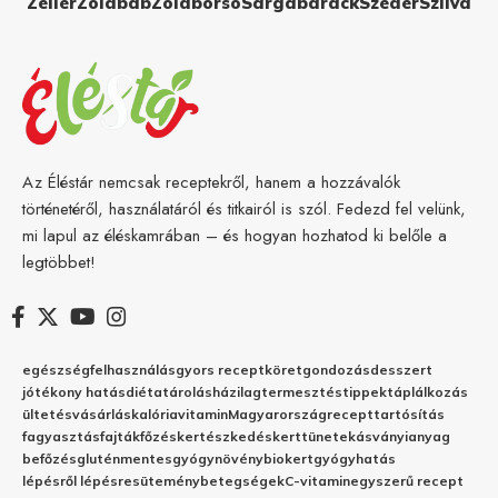
Zeller
Zöldbab
Zöldborsó
Sárgabarack
Szeder
Szilva
Az Éléstár nemcsak receptekről, hanem a hozzávalók
történetéről, használatáról és titkairól is szól. Fedezd fel velünk,
mi lapul az éléskamrában – és hogyan hozhatod ki belőle a
legtöbbet!
egészség
felhasználás
gyors recept
köret
gondozás
desszert
jótékony hatás
diéta
tárolás
házilag
termesztés
tippek
táplálkozás
ültetés
vásárlás
kalória
vitamin
Magyarország
recept
tartósítás
fagyasztás
fajták
főzés
kertészkedés
kert
tünetek
ásványianyag
befőzés
gluténmentes
gyógynövény
biokert
gyógyhatás
lépésről lépésre
sütemény
betegségek
C-vitamin
egyszerű recept