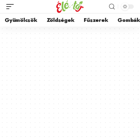
Gyümölcsök
Zöldségek
Fűszerek
Gombá