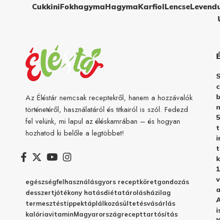
Cukkini
Fokhagyma
Hagyma
Karfiol
Lencse
Levend
c
b
Az Éléstár nemcsak receptekről, hanem a hozzávalók
n
történetéről, használatáról és titkairól is szól. Fedezd
5
fel velünk, mi lapul az éléskamrában – és hogyan
hozhatod ki belőle a legtöbbet!
i
t
k
1
v
egészség
felhasználás
gyors recept
köret
gondozás
a
desszert
jótékony hatás
diéta
tárolás
házilag
A
termesztés
tippek
táplálkozás
ültetés
vásárlás
i
kalória
vitamin
Magyarország
recept
tartósítás