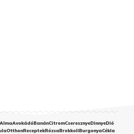
Alma
Avokádó
Banán
Citrom
Cseresznye
Dinnye
Dió
ula
Otthon
Receptek
Rózsa
Brokkoli
Burgonya
Cékla