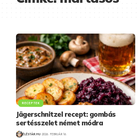
RECEPTEK
Jägerschnitzel recept: gombás
sertésszelet német módra
ÉLÉSTÁR.HU
2026. FEBRUÁR 16.