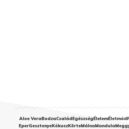
Aloe Vera
Bodza
Család
Egészség
Élelem
Életmód
Eper
Gesztenye
Kókusz
Körte
Málna
Mandula
Megg