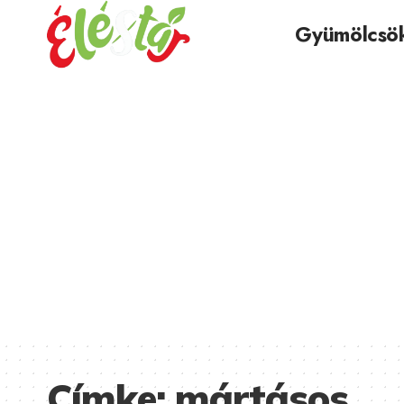
Gyümölcsö
Címke:
mártásos