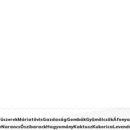
Fűszerek
Máriatövis
Gazdaság
Gombák
Gyümölcsök
Áfonya
y
Narancs
Őszibarack
Hagyomány
Kaktusz
Kukorica
Levend