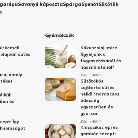
garépa
Savanyú káposzta
Spárga
Spenót
Sütőtök
a
Gyümölcsök
irkemell
Kókuszolaj: mire
 olajban sütés
figyeljünk a
fogyasztásánál és
használatánál?
ora, amely
2026. JÚNIUS 1.
stéket
Sütőtökös
sajttorta sütés
nélkül: narancsos
élkül:
édesség
űen és
egyszerűen és
gyorsan
cept: Így
2026. JÚNIUS 1.
Klasszikus epres
i finomságot
gombóc recept: