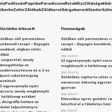
ula
Padlizsán
Paprika
Paradicsom
Retek
Rizs
Zöldségek
Sár
Uborka
Zeller
Zöldbab
Zöldborsó
Sárgabarack
Szeder
Szilv
Éléstárba érkezett
Finomságok
Sütőben sült parmezános
Sütőben sült parmezános cs
sirkemell recept – Ropogós
recept – Ropogós bundával,
undával, olajban sütés
nélkül
élkül
2026. JÚLIUS 31.
 szuperétel, amely
13 egyserpenyős nyári vacs
támogathatja az
megkönnyíti a hétköznap e
nzulinrezisztencia és a 2-es
2026. JÚLIUS 10.
ípusú cukorbetegség
Sütőtökös sajttorta sütés n
ezelését
narancsos édesség egyszer
3 egyserpenyős nyári
gyorsan
acsora, amely megkönnyíti
2026. JÚNIUS 1.
 hétköznap estéket
Klasszikus epres gombóc re
 diszgráfia hatása az
készítsd el a tökéletes ház
skolai teljesítményre
2026. JÚNIUS 1.