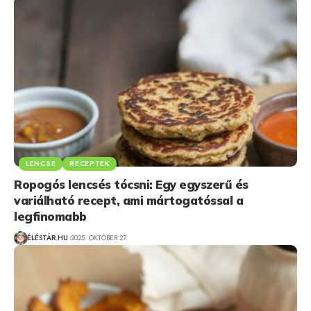
LENCSE
RECEPTEK
Ropogós lencsés tócsni: Egy egyszerű és
variálható recept, ami mártogatóssal a
legfinomabb
ÉLÉSTÁR.HU
2025. OKTÓBER 27.