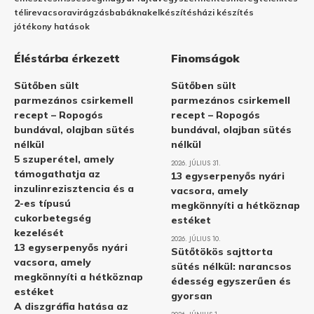
télire
vacsora
virágzás
babáknak
elkészítés
házi készítés
jótékony hatások
Éléstárba érkezett
Finomságok
Sütőben sült
Sütőben sült
parmezános csirkemell
parmezános csirkemell
recept – Ropogós
recept – Ropogós
bundával, olajban sütés
bundával, olajban sütés
nélkül
nélkül
5 szuperétel, amely
2026. JÚLIUS 31.
támogathatja az
13 egyserpenyős nyári
inzulinrezisztencia és a
vacsora, amely
2-es típusú
megkönnyíti a hétköznap
cukorbetegség
estéket
kezelését
2026. JÚLIUS 10.
13 egyserpenyős nyári
Sütőtökös sajttorta
vacsora, amely
sütés nélkül: narancsos
megkönnyíti a hétköznap
édesség egyszerűen és
estéket
gyorsan
A diszgráfia hatása az