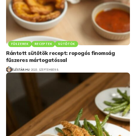
FŰSZEREK
RECEPTEK
SÜTŐTÖK
Rántott sütőtök recept: ropogós finomság
fűszeres mártogatóssal
ÉLÉSTÁR.HU
2025. SZEPTEMBER 8.