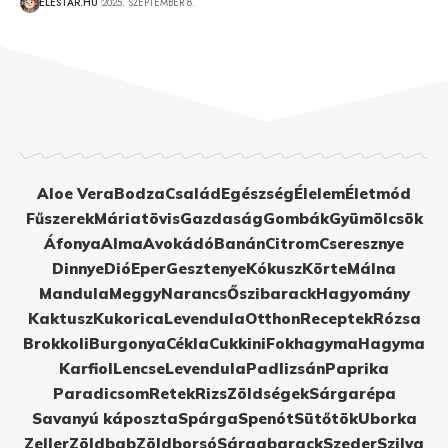
ÉLÉSTÁR.HU
2025. SZEPTEMBER 8.
Aloe Vera
Bodza
Család
Egészség
Élelem
Életmód
Fűszerek
Máriatövis
Gazdaság
Gombák
Gyümölcsök
Áfonya
Alma
Avokádó
Banán
Citrom
Cseresznye
Dinnye
Dió
Eper
Gesztenye
Kókusz
Körte
Málna
Mandula
Meggy
Narancs
Őszibarack
Hagyomány
Kaktusz
Kukorica
Levendula
Otthon
Receptek
Rózsa
Brokkoli
Burgonya
Cékla
Cukkini
Fokhagyma
Hagyma
Karfiol
Lencse
Levendula
Padlizsán
Paprika
Paradicsom
Retek
Rizs
Zöldségek
Sárgarépa
Savanyú káposzta
Spárga
Spenót
Sütőtök
Uborka
Zeller
Zöldbab
Zöldborsó
Sárgabarack
Szeder
Szilva