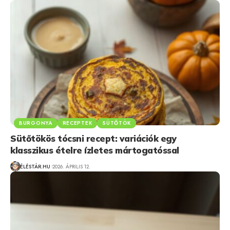
BURGONYA
RECEPTEK
SÜTŐTÖK
Sütőtökös tócsni recept: variációk egy
klasszikus ételre ízletes mártogatóssal
ÉLÉSTÁR.HU
2026. ÁPRILIS 12.