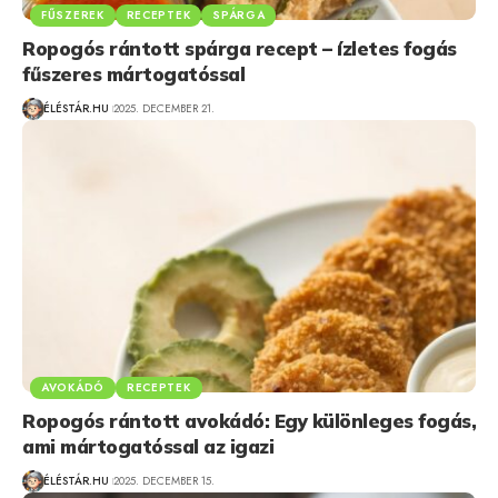
FŰSZEREK
RECEPTEK
SPÁRGA
Ropogós rántott spárga recept – ízletes fogás
fűszeres mártogatóssal
ÉLÉSTÁR.HU
2025. DECEMBER 21.
AVOKÁDÓ
RECEPTEK
Ropogós rántott avokádó: Egy különleges fogás,
ami mártogatóssal az igazi
ÉLÉSTÁR.HU
2025. DECEMBER 15.