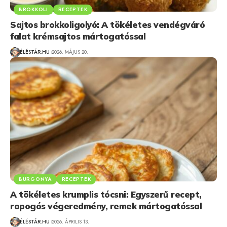
BROKKOLI
RECEPTEK
Sajtos brokkoligolyó: A tökéletes vendégváró
falat krémsajtos mártogatóssal
ÉLÉSTÁR.HU
2026. MÁJUS 20.
BURGONYA
RECEPTEK
A tökéletes krumplis tócsni: Egyszerű recept,
ropogós végeredmény, remek mártogatóssal
ÉLÉSTÁR.HU
2026. ÁPRILIS 13.