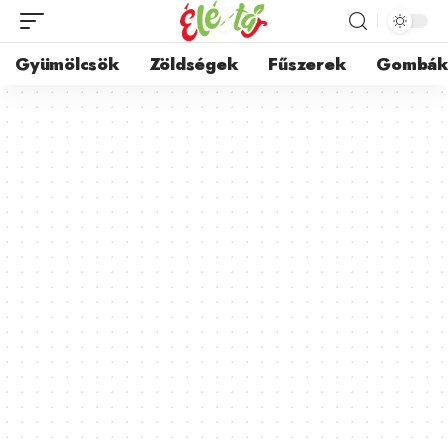
Gyümölcsök
Zöldségek
Fűszerek
Gombá