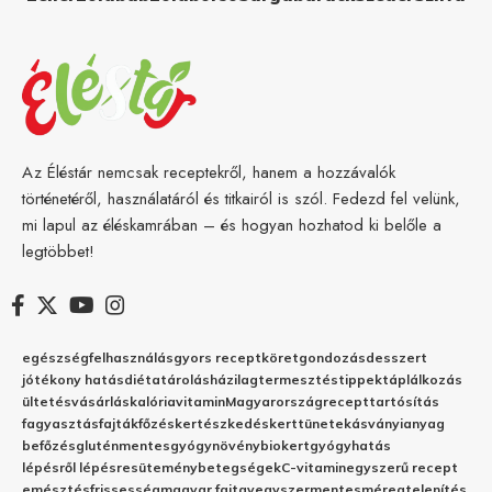
Az Éléstár nemcsak receptekről, hanem a hozzávalók
történetéről, használatáról és titkairól is szól. Fedezd fel velünk,
mi lapul az éléskamrában – és hogyan hozhatod ki belőle a
legtöbbet!
egészség
felhasználás
gyors recept
köret
gondozás
desszert
jótékony hatás
diéta
tárolás
házilag
termesztés
tippek
táplálkozás
ültetés
vásárlás
kalória
vitamin
Magyarország
recept
tartósítás
fagyasztás
fajták
főzés
kertészkedés
kert
tünetek
ásványianyag
befőzés
gluténmentes
gyógynövény
biokert
gyógyhatás
lépésről lépésre
sütemény
betegségek
C-vitamin
egyszerű recept
emésztés
frissesség
magyar fajta
vegyszermentes
méregtelenítés