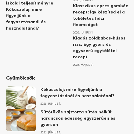
2026. JÚNIUS 1.
iskolai teljesítményre
Klasszikus epres gombóc
Kókuszolaj: mire
recept: Így készítsd el a
figyeljünk a
tökéletes házi
fogyasztásánál és
finomságot
használatánál?
2026. JÚNIUS 1.
Kiadós zöldbabos-húsos
rizs: Egy gyors és
egyszerű egytálétel
recept
2026. MÁJUS 31.
Gyümölcsök
Kókuszolaj: mire figyeljünk a
fogyasztásánál és használatánál?
2026. JÚNIUS 1.
Sütőtökös sajttorta sütés nélkül:
narancsos édesség egyszerűen és
gyorsan
2026. JÚNIUS 1.