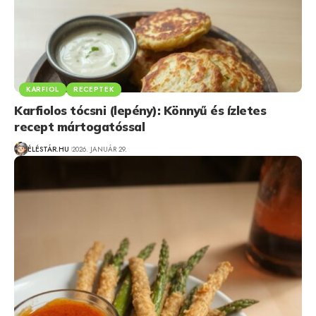
KARFIOL
RECEPTEK
Karfiolos tócsni (lepény): Könnyű és ízletes
recept mártogatóssal
ÉLÉSTÁR.HU
2026. JANUÁR 29.