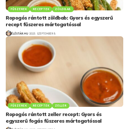
FŰSZEREK
RECEPTEK
ZÖLDBAB
Ropogós rántott zöldbab: Gyors és egyszerű
recept fűszeres mártogatóssal
ÉLÉSTÁR.HU
2025. SZEPTEMBER 8.
FŰSZEREK
RECEPTEK
ZELLER
Ropogós rántott zeller recept: Gyors és
egyszerű fogás fűszeres mártogatóssal