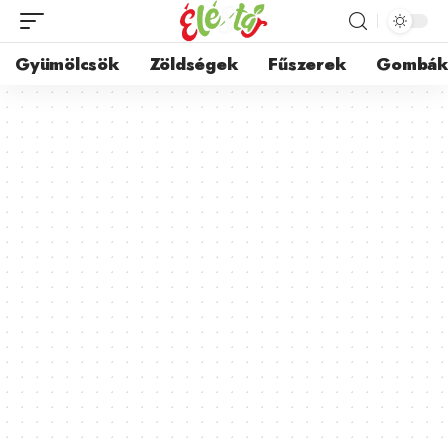
Gyümölcsök
Zöldségek
Fűszerek
Gombá