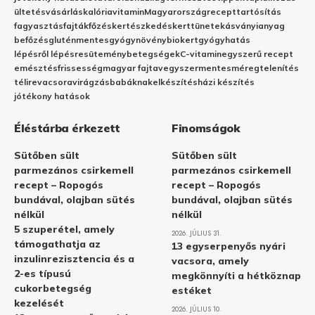
ültetés
vásárlás
kalória
vitamin
Magyarország
recept
tartósítás
fagyasztás
fajták
főzés
kertészkedés
kert
tünetek
ásványianyag
befőzés
gluténmentes
gyógynövény
biokert
gyógyhatás
lépésről lépésre
sütemény
betegségek
C-vitamin
egyszerű recept
emésztés
frissesség
magyar fajta
vegyszermentes
méregtelenítés
télire
vacsora
virágzás
babáknak
elkészítés
házi készítés
jótékony hatások
Éléstárba érkezett
Finomságok
Sütőben sült
Sütőben sült
parmezános csirkemell
parmezános csirkemell
recept – Ropogós
recept – Ropogós
bundával, olajban sütés
bundával, olajban sütés
nélkül
nélkül
5 szuperétel, amely
2026. JÚLIUS 31.
támogathatja az
13 egyserpenyős nyári
inzulinrezisztencia és a
vacsora, amely
2-es típusú
megkönnyíti a hétköznap
cukorbetegség
estéket
kezelését
2026. JÚLIUS 10.