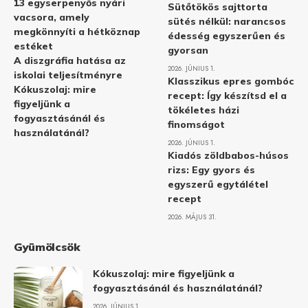
13 egyserpenyős nyári
Sütőtökös sajttorta
vacsora, amely
sütés nélkül: narancsos
megkönnyíti a hétköznap
édesség egyszerűen és
estéket
gyorsan
A diszgráfia hatása az
2026. JÚNIUS 1.
iskolai teljesítményre
Klasszikus epres gombóc
Kókuszolaj: mire
recept: Így készítsd el a
figyeljünk a
tökéletes házi
fogyasztásánál és
finomságot
használatánál?
2026. JÚNIUS 1.
Kiadós zöldbabos-húsos
rizs: Egy gyors és
egyszerű egytálétel
recept
2026. MÁJUS 31.
Gyümölcsök
Kókuszolaj: mire figyeljünk a
fogyasztásánál és használatánál?
2026. JÚNIUS 1.