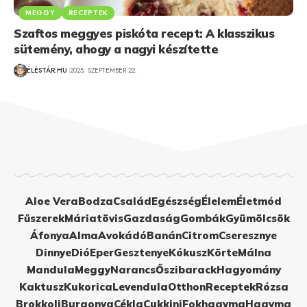
MEGGY
RECEPTEK
Szaftos meggyes piskóta recept: A klasszikus
sütemény, ahogy a nagyi készítette
ÉLÉSTÁR.HU
2025. SZEPTEMBER 22.
Aloe Vera
Bodza
Család
Egészség
Élelem
Életmód
Fűszerek
Máriatövis
Gazdaság
Gombák
Gyümölcsök
Áfonya
Alma
Avokádó
Banán
Citrom
Cseresznye
Dinnye
Dió
Eper
Gesztenye
Kókusz
Körte
Málna
Mandula
Meggy
Narancs
Őszibarack
Hagyomány
Kaktusz
Kukorica
Levendula
Otthon
Receptek
Rózsa
Brokkoli
Burgonya
Cékla
Cukkini
Fokhagyma
Hagyma