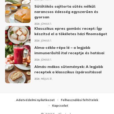
Sütőtökös sajttorta sütés nélkül:
narancsos édesség egyszerűen és
gyorsan
2026. JÚNIUS 1.
Klasszikus epres gombóc recept: Így
készítsd el a tökéletes házi finomságot
2026. JÚNIUS 1.
Alma-cékla-répa lé – a legjobb
immunerősítő ital receptje és hatásai
2026. JÚNIUS 1.
Almás-mákos sütemények: A legjobb
receptek a klasszikus ízpárosítással
2026. MÁJUS 31.
Adatvédelmi nyilatkozat
Felhasználási feltételek
Kapcsolat