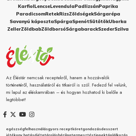
Karfiol
Lencse
Levendula
Padlizsán
Paprika
Paradicsom
Retek
Rizs
Zöldségek
Sárgarépa
Savanyú káposzta
Spárga
Spenót
Sütőtök
Uborka
Zeller
Zöldbab
Zöldborsó
Sárgabarack
Szeder
Szilva
Az Éléstár nemcsak receptekről, hanem a hozzávalók
történetéről, használatáról és titkairól is szól. Fedezd fel velünk,
mi lapul az éléskamrában – és hogyan hozhatod ki belőle a
legtöbbet!
egészség
felhasználás
gyors recept
köret
gondozás
desszert
jótékony hatás
diéta
tárolás
házilag
termesztés
tippek
táplálkozás