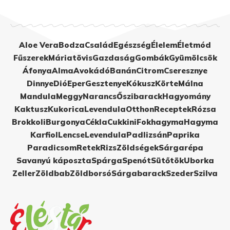
Aloe Vera
Bodza
Család
Egészség
Élelem
Életmód
Fűszerek
Máriatövis
Gazdaság
Gombák
Gyümölcsök
Áfonya
Alma
Avokádó
Banán
Citrom
Cseresznye
Dinnye
Dió
Eper
Gesztenye
Kókusz
Körte
Málna
Mandula
Meggy
Narancs
Őszibarack
Hagyomány
Kaktusz
Kukorica
Levendula
Otthon
Receptek
Rózsa
Brokkoli
Burgonya
Cékla
Cukkini
Fokhagyma
Hagyma
Karfiol
Lencse
Levendula
Padlizsán
Paprika
Paradicsom
Retek
Rizs
Zöldségek
Sárgarépa
Savanyú káposzta
Spárga
Spenót
Sütőtök
Uborka
Zeller
Zöldbab
Zöldborsó
Sárgabarack
Szeder
Szilva