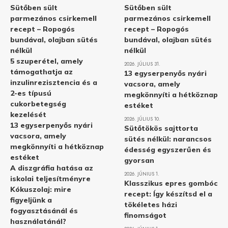
Sütőben sült
Sütőben sült
parmezános csirkemell
parmezános csirkemell
recept – Ropogós
recept – Ropogós
bundával, olajban sütés
bundával, olajban sütés
nélkül
nélkül
5 szuperétel, amely
2026. JÚLIUS 31.
támogathatja az
13 egyserpenyős nyári
inzulinrezisztencia és a
vacsora, amely
2-es típusú
megkönnyíti a hétköznap
cukorbetegség
estéket
kezelését
2026. JÚLIUS 10.
13 egyserpenyős nyári
Sütőtökös sajttorta
vacsora, amely
sütés nélkül: narancsos
megkönnyíti a hétköznap
édesség egyszerűen és
estéket
gyorsan
A diszgráfia hatása az
2026. JÚNIUS 1.
iskolai teljesítményre
Klasszikus epres gombóc
Kókuszolaj: mire
recept: Így készítsd el a
figyeljünk a
tökéletes házi
fogyasztásánál és
finomságot
használatánál?