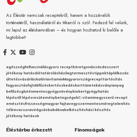
Az Éléstár nemcsak receptekről, hanem a hozzávalók
történetéről, használatáról és titkairól is szól. Fedezd fel velünk,
mi lapul az éléskamrában – és hogyan hozhatod ki belőle a
legtöbbet!
egészség
felhasználás
gyors recept
köret
gondozás
desszert
jótékony hatás
diéta
tárolás
házilag
termesztés
tippek
táplálkozás
ültetés
vásárlás
kalória
vitamin
Magyarország
recept
tartósítás
fagyasztás
fajták
főzés
kertészkedés
kert
tünetek
ásványianyag
befőzés
gluténmentes
gyógynövény
biokert
gyógyhatás
lépésről lépésre
sütemény
betegségek
C-vitamin
egyszerű recept
emésztés
frissesség
magyar fajta
vegyszermentes
méregtelenítés
télire
vacsora
virágzás
babáknak
elkészítés
házi készítés
jótékony hatások
Éléstárba érkezett
Finomságok