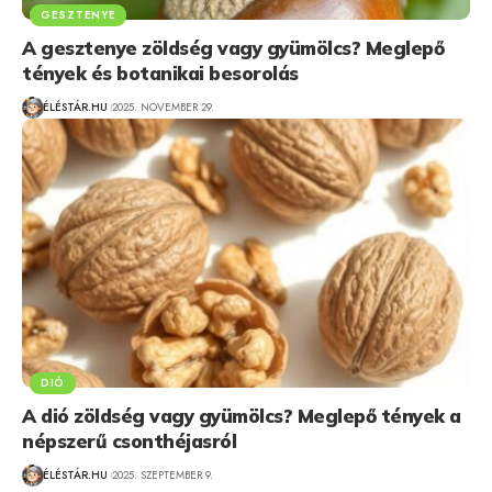
GESZTENYE
A gesztenye zöldség vagy gyümölcs? Meglepő
tények és botanikai besorolás
ÉLÉSTÁR.HU
2025. NOVEMBER 29.
DIÓ
A dió zöldség vagy gyümölcs? Meglepő tények a
népszerű csonthéjasról
ÉLÉSTÁR.HU
2025. SZEPTEMBER 9.