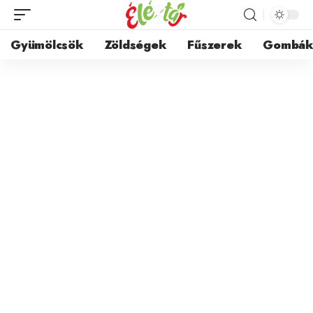
Gyümölcsök
Zöldségek
Fűszerek
Gombá