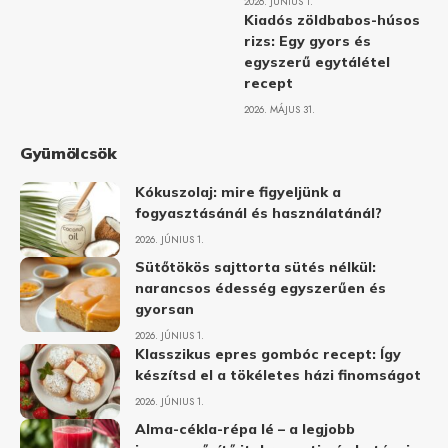
2026. JÚNIUS 1.
Kiadós zöldbabos-húsos
rizs: Egy gyors és
egyszerű egytálétel
recept
2026. MÁJUS 31.
Gyümölcsök
Kókuszolaj: mire figyeljünk a
fogyasztásánál és használatánál?
2026. JÚNIUS 1.
Sütőtökös sajttorta sütés nélkül:
narancsos édesség egyszerűen és
gyorsan
2026. JÚNIUS 1.
Klasszikus epres gombóc recept: Így
készítsd el a tökéletes házi finomságot
2026. JÚNIUS 1.
Alma-cékla-répa lé – a legjobb