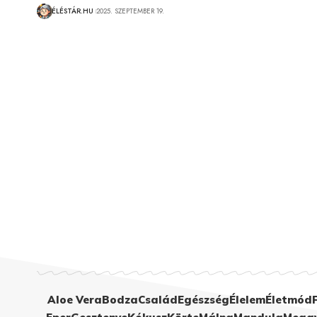
ÉLÉSTÁR.HU
2025. SZEPTEMBER 19.
Aloe Vera
Bodza
Család
Egészség
Élelem
Életmód