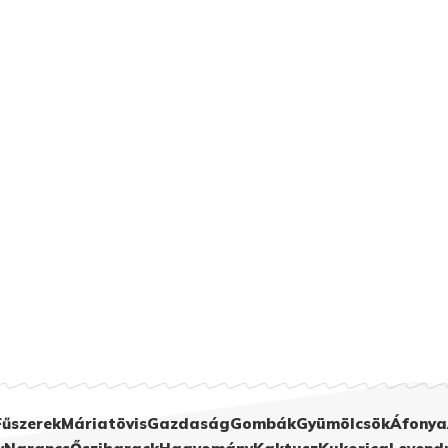
Fűszerek
Máriatövis
Gazdaság
Gombák
Gyümölcsök
Áfonya