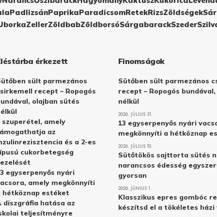
y
Narancs
Őszibarack
Hagyomány
Kaktusz
Kukorica
Levend
ula
Padlizsán
Paprika
Paradicsom
Retek
Rizs
Zöldségek
Sár
Uborka
Zeller
Zöldbab
Zöldborsó
Sárgabarack
Szeder
Szilv
Éléstárba érkezett
Finomságok
Sütőben sült parmezános
Sütőben sült parmezános cs
sirkemell recept – Ropogós
recept – Ropogós bundával,
undával, olajban sütés
nélkül
élkül
2026. JÚLIUS 31.
 szuperétel, amely
13 egyserpenyős nyári vacs
támogathatja az
megkönnyíti a hétköznap e
nzulinrezisztencia és a 2-es
2026. JÚLIUS 10.
ípusú cukorbetegség
Sütőtökös sajttorta sütés n
ezelését
narancsos édesség egyszer
3 egyserpenyős nyári
gyorsan
acsora, amely megkönnyíti
2026. JÚNIUS 1.
 hétköznap estéket
Klasszikus epres gombóc re
 diszgráfia hatása az
készítsd el a tökéletes ház
skolai teljesítményre