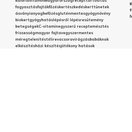
kalória
vitamin
Magyarország
recept
tartósítás
K
fagyasztás
fajták
főzés
kertészkedés
kert
tünetek
f
ásványianyag
befőzés
gluténmentes
gyógynövény
h
biokert
gyógyhatás
lépésről lépésre
sütemény
betegségek
C-vitamin
egyszerű recept
emésztés
frissesség
magyar fajta
vegyszermentes
méregtelenítés
télire
vacsora
virágzás
babáknak
elkészítés
házi készítés
jótékony hatások
© 2025 - Elestar.hu