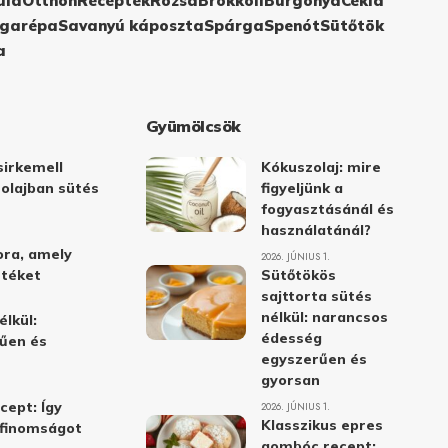
ula
Otthon
Receptek
Rózsa
Brokkoli
Burgonya
Cékla
garépa
Savanyú káposzta
Spárga
Spenót
Sütőtök
a
Gyümölcsök
irkemell
Kókuszolaj: mire
 olajban sütés
figyeljünk a
fogyasztásánál és
használatánál?
ora, amely
2026. JÚNIUS 1.
stéket
Sütőtökös
sajttorta sütés
nélkül: narancsos
élkül:
édesség
űen és
egyszerűen és
gyorsan
cept: Így
2026. JÚNIUS 1.
Klasszikus epres
i finomságot
gombóc recept: