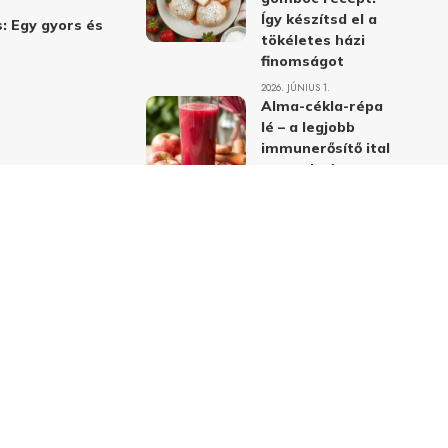
Így készítsd el a
: Egy gyors és
tökéletes házi
finomságot
2026. JÚNIUS 1.
Alma-cékla-répa
lé – a legjobb
immunerősítő ital
receptje és
hatásai
2026. JÚNIUS 1.
Almás-mákos
sütemények: A
legjobb receptek
a klasszikus
ízpárosítással
2026. MÁJUS 31.
delmi nyilatkozat
Felhasználási feltételek
Kapcsolat