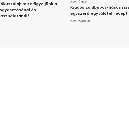
2026. JÚNIUS 1.
ókuszolaj: mire figyeljünk a
Kiadós zöldbabos-húsos rizs
ogyasztásánál és
egyszerű egytálétel recept
asználatánál?
2026. MÁJUS 31.
Adatvé