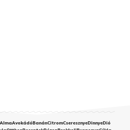
Alma
Avokádó
Banán
Citrom
Cseresznye
Dinnye
Dió