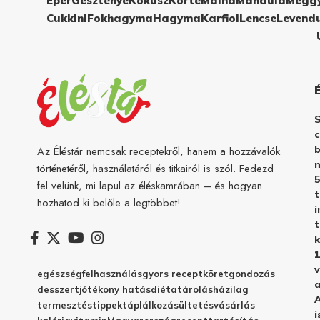
Eper
Gesztenye
Kókusz
Körte
Málna
Mandula
Megg
Cukkini
Fokhagyma
Hagyma
Karfiol
Lencse
Levend
c
b
Az Éléstár nemcsak receptekről, hanem a hozzávalók
n
történetéről, használatáról és titkairól is szól. Fedezd
5
fel velünk, mi lapul az éléskamrában – és hogyan
hozhatod ki belőle a legtöbbet!
i
t
k
1
v
egészség
felhasználás
gyors recept
köret
gondozás
a
desszert
jótékony hatás
diéta
tárolás
házilag
A
termesztés
tippek
táplálkozás
ültetés
vásárlás
i