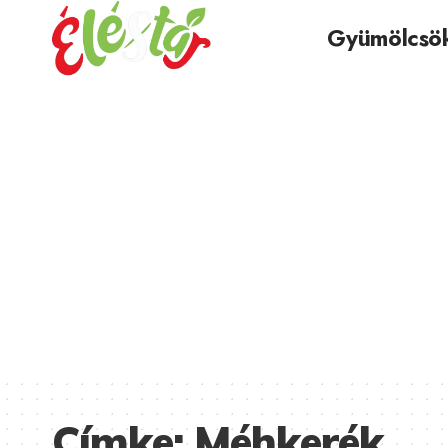
Gyümölcsö
Címke:
Méhkerék