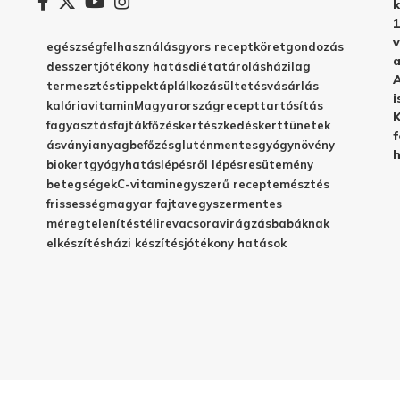
k
1
v
egészség
felhasználás
gyors recept
köret
gondozás
a
desszert
jótékony hatás
diéta
tárolás
házilag
A
termesztés
tippek
táplálkozás
ültetés
vásárlás
i
kalória
vitamin
Magyarország
recept
tartósítás
K
fagyasztás
fajták
főzés
kertészkedés
kert
tünetek
f
ásványianyag
befőzés
gluténmentes
gyógynövény
h
biokert
gyógyhatás
lépésről lépésre
sütemény
betegségek
C-vitamin
egyszerű recept
emésztés
frissesség
magyar fajta
vegyszermentes
méregtelenítés
télire
vacsora
virágzás
babáknak
elkészítés
házi készítés
jótékony hatások