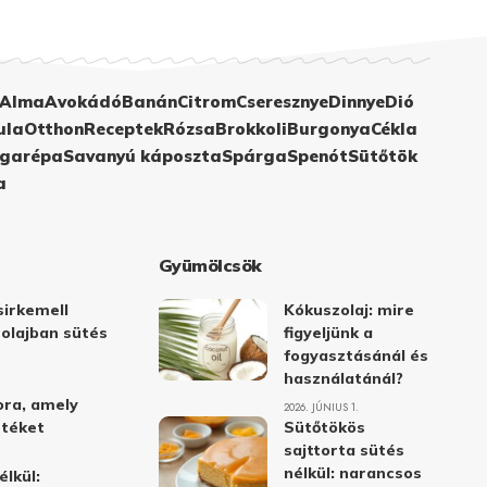
Alma
Avokádó
Banán
Citrom
Cseresznye
Dinnye
Dió
ula
Otthon
Receptek
Rózsa
Brokkoli
Burgonya
Cékla
garépa
Savanyú káposzta
Spárga
Spenót
Sütőtök
a
Gyümölcsök
irkemell
Kókuszolaj: mire
 olajban sütés
figyeljünk a
fogyasztásánál és
használatánál?
ora, amely
2026. JÚNIUS 1.
stéket
Sütőtökös
sajttorta sütés
nélkül: narancsos
élkül: