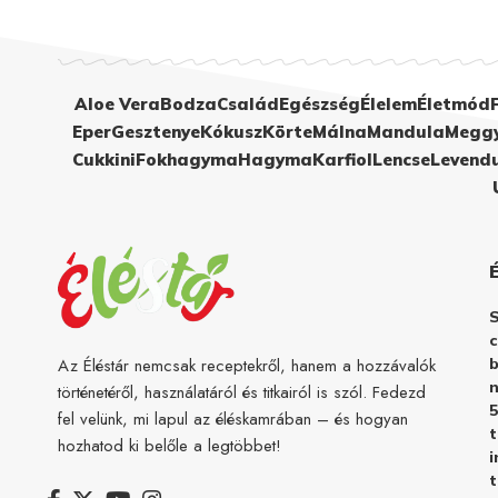
Aloe Vera
Bodza
Család
Egészség
Élelem
Életmód
Eper
Gesztenye
Kókusz
Körte
Málna
Mandula
Megg
Cukkini
Fokhagyma
Hagyma
Karfiol
Lencse
Levend
c
b
Az Éléstár nemcsak receptekről, hanem a hozzávalók
n
történetéről, használatáról és titkairól is szól. Fedezd
5
fel velünk, mi lapul az éléskamrában – és hogyan
hozhatod ki belőle a legtöbbet!
i
t