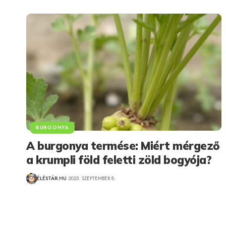
BURGONYA
A burgonya termése: Miért mérgező
a krumpli föld feletti zöld bogyója?
ÉLÉSTÁR.HU
2025. SZEPTEMBER 8.