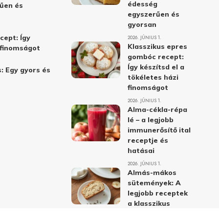
édesség
űen és
egyszerűen és
gyorsan
cept: Így
2026. JÚNIUS 1.
Klasszikus epres
i finomságot
gombóc recept:
Így készítsd el a
: Egy gyors és
tökéletes házi
finomságot
2026. JÚNIUS 1.
Alma-cékla-répa
lé – a legjobb
immunerősítő ital
receptje és
hatásai
2026. JÚNIUS 1.
Almás-mákos
sütemények: A
legjobb receptek
a klasszikus
ízpárosítással