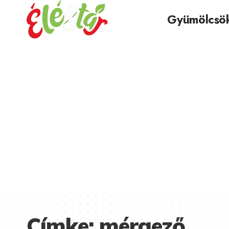
Gyümölcsö
Címke:
mérgező