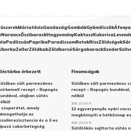
Fűszerek
Máriatövis
Gazdaság
Gombák
Gyümölcsök
Áfonya
y
Narancs
Őszibarack
Hagyomány
Kaktusz
Kukorica
Levend
ula
Padlizsán
Paprika
Paradicsom
Retek
Rizs
Zöldségek
Sár
Uborka
Zeller
Zöldbab
Zöldborsó
Sárgabarack
Szeder
Szilv
Éléstárba érkezett
Finomságok
Sütőben sült parmezános
Sütőben sült parmezános cs
sirkemell recept – Ropogós
recept – Ropogós bundával,
undával, olajban sütés
nélkül
élkül
2026. JÚLIUS 31.
 szuperétel, amely
13 egyserpenyős nyári vacs
támogathatja az
megkönnyíti a hétköznap e
nzulinrezisztencia és a 2-es
2026. JÚLIUS 10.
ípusú cukorbetegség
Sütőtökös sajttorta sütés n