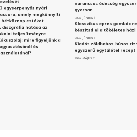
ezelését
narancsos édesség egyszer
3 egyserpenyős nyári
gyorsan
acsora, amely megkönnyíti
2026. JÚNIUS 1.
 hétköznap estéket
Klasszikus epres gombóc re
 diszgráfia hatása az
készítsd el a tökéletes ház
skolai teljesítményre
2026. JÚNIUS 1.
ókuszolaj: mire figyeljünk a
Kiadós zöldbabos-húsos rizs
ogyasztásánál és
egyszerű egytálétel recept
asználatánál?
2026. MÁJUS 31.