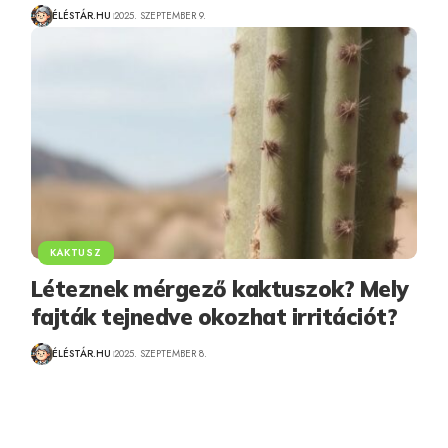
ÉLÉSTÁR.HU
2025. SZEPTEMBER 9.
KAKTUSZ
Léteznek mérgező kaktuszok? Mely
fajták tejnedve okozhat irritációt?
ÉLÉSTÁR.HU
2025. SZEPTEMBER 8.