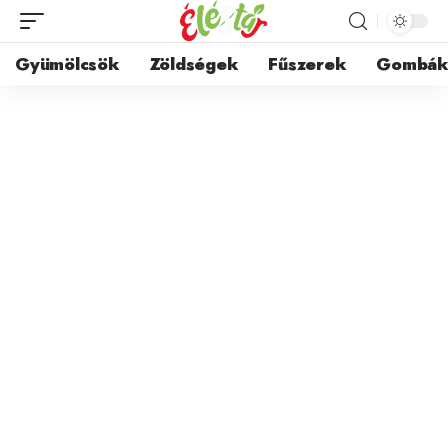
Gyümölcsök
Zöldségek
Fűszerek
Gombá