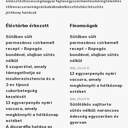
emésztés
frissesség
magyar fajta
vegyszermentes
méregtelenítés
télire
vacsora
virágzás
babáknak
elkészítés
házi készítés
jótékony hatások
Éléstárba érkezett
Finomságok
Sütőben sült
Sütőben sült
parmezános csirkemell
parmezános csirkemell
recept – Ropogós
recept – Ropogós
bundával, olajban sütés
bundával, olajban sütés
nélkül
nélkül
5 szuperétel, amely
2026. JÚLIUS 31.
támogathatja az
13 egyserpenyős nyári
inzulinrezisztencia és a
vacsora, amely
2-es típusú
megkönnyíti a hétköznap
cukorbetegség
estéket
kezelését
2026. JÚLIUS 10.
13 egyserpenyős nyári
Sütőtökös sajttorta
vacsora, amely
sütés nélkül: narancsos
megkönnyíti a hétköznap
édesség egyszerűen és
estéket
gyorsan
A diszgráfia hatása az