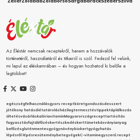
Zeller
Zöldbab
Zöldborsó
Sárgabarack
Szeder
Szilva
Az Éléstár nemcsak receptekről, hanem a hozzávalók
történetéről, használatáról és titkairól is szól. Fedezd fel velünk,
mi lapul az éléskamrában – és hogyan hozhatod ki belőle a
legtöbbet!
egészség
felhasználás
gyors recept
köret
gondozás
desszert
jótékony hatás
diéta
tárolás
házilag
termesztés
tippek
táplálkozás
ültetés
vásárlás
kalória
vitamin
Magyarország
recept
tartósítás
fagyasztás
fajták
főzés
kertészkedés
kert
tünetek
ásványianyag
befőzés
gluténmentes
gyógynövény
biokert
gyógyhatás
lépésről lépésre
sütemény
betegségek
C-vitamin
egyszerű recept