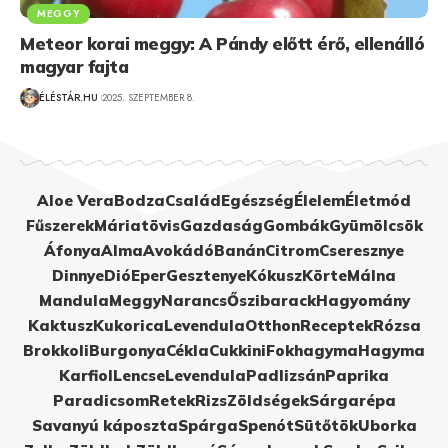
MEGGY
Meteor korai meggy: A Pándy előtt érő, ellenálló
magyar fajta
ÉLÉSTÁR.HU
2025. SZEPTEMBER 8.
Aloe Vera
Bodza
Család
Egészség
Élelem
Életmód
Fűszerek
Máriatövis
Gazdaság
Gombák
Gyümölcsök
Áfonya
Alma
Avokádó
Banán
Citrom
Cseresznye
Dinnye
Dió
Eper
Gesztenye
Kókusz
Körte
Málna
Mandula
Meggy
Narancs
Őszibarack
Hagyomány
Kaktusz
Kukorica
Levendula
Otthon
Receptek
Rózsa
Brokkoli
Burgonya
Cékla
Cukkini
Fokhagyma
Hagyma
Karfiol
Lencse
Levendula
Padlizsán
Paprika
Paradicsom
Retek
Rizs
Zöldségek
Sárgarépa
Savanyú káposzta
Spárga
Spenót
Sütőtök
Uborka