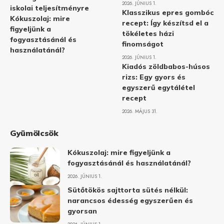
2026. JÚNIUS 1.
iskolai teljesítményre
Klasszikus epres gombóc
Kókuszolaj: mire
recept: Így készítsd el a
figyeljünk a
tökéletes házi
fogyasztásánál és
finomságot
használatánál?
2026. JÚNIUS 1.
Kiadós zöldbabos-húsos
rizs: Egy gyors és
egyszerű egytálétel
recept
2026. MÁJUS 31.
Gyümölcsök
Kókuszolaj: mire figyeljünk a
fogyasztásánál és használatánál?
2026. JÚNIUS 1.
Sütőtökös sajttorta sütés nélkül:
narancsos édesség egyszerűen és
gyorsan