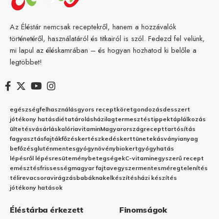
Az Éléstár nemcsak receptekről, hanem a hozzávalók
történetéről, használatáról és titkairól is szól. Fedezd fel velünk,
mi lapul az éléskamrában – és hogyan hozhatod ki belőle a
legtöbbet!
egészség
felhasználás
gyors recept
köret
gondozás
desszert
jótékony hatás
diéta
tárolás
házilag
termesztés
tippek
táplálkozás
ültetés
vásárlás
kalória
vitamin
Magyarország
recept
tartósítás
fagyasztás
fajták
főzés
kertészkedés
kert
tünetek
ásványianyag
befőzés
gluténmentes
gyógynövény
biokert
gyógyhatás
lépésről lépésre
sütemény
betegségek
C-vitamin
egyszerű recept
emésztés
frissesség
magyar fajta
vegyszermentes
méregtelenítés
télire
vacsora
virágzás
babáknak
elkészítés
házi készítés
jótékony hatások
Éléstárba érkezett
Finomságok