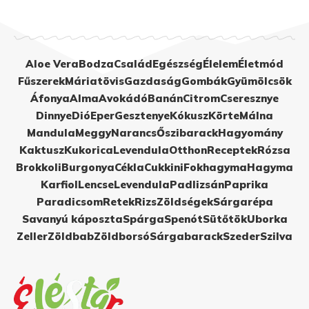
Aloe Vera
Bodza
Család
Egészség
Élelem
Életmód
Fűszerek
Máriatövis
Gazdaság
Gombák
Gyümölcsök
Áfonya
Alma
Avokádó
Banán
Citrom
Cseresznye
Dinnye
Dió
Eper
Gesztenye
Kókusz
Körte
Málna
Mandula
Meggy
Narancs
Őszibarack
Hagyomány
Kaktusz
Kukorica
Levendula
Otthon
Receptek
Rózsa
Brokkoli
Burgonya
Cékla
Cukkini
Fokhagyma
Hagyma
Karfiol
Lencse
Levendula
Padlizsán
Paprika
Paradicsom
Retek
Rizs
Zöldségek
Sárgarépa
Savanyú káposzta
Spárga
Spenót
Sütőtök
Uborka
Zeller
Zöldbab
Zöldborsó
Sárgabarack
Szeder
Szilva