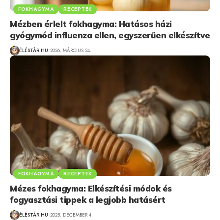
FOKHAGYMA
RECEPTEK
Mézben érlelt fokhagyma: Hatásos házi
gyógymód influenza ellen, egyszerűen elkészítve
ÉLÉSTÁR.HU
2026. MÁRCIUS 24.
FOKHAGYMA
RECEPTEK
Mézes fokhagyma: Elkészítési módok és
fogyasztási tippek a legjobb hatásért
ÉLÉSTÁR.HU
2025. DECEMBER 4.