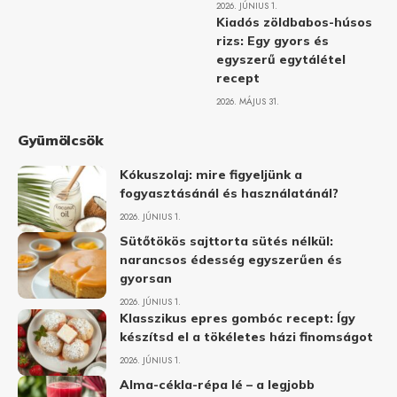
2026. JÚNIUS 1.
Kiadós zöldbabos-húsos
rizs: Egy gyors és
egyszerű egytálétel
recept
2026. MÁJUS 31.
Gyümölcsök
Kókuszolaj: mire figyeljünk a
fogyasztásánál és használatánál?
2026. JÚNIUS 1.
Sütőtökös sajttorta sütés nélkül:
narancsos édesség egyszerűen és
gyorsan
2026. JÚNIUS 1.
Klasszikus epres gombóc recept: Így
készítsd el a tökéletes házi finomságot
2026. JÚNIUS 1.
Alma-cékla-répa lé – a legjobb