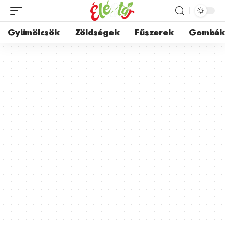
Gyümölcsök
Zöldségek
Fűszerek
Gombá