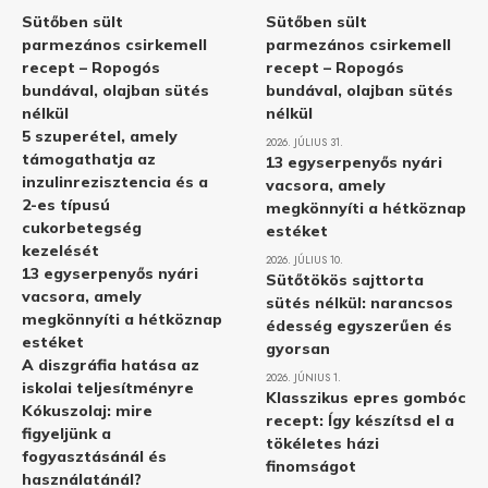
Sütőben sült
Sütőben sült
parmezános csirkemell
parmezános csirkemell
recept – Ropogós
recept – Ropogós
bundával, olajban sütés
bundával, olajban sütés
nélkül
nélkül
5 szuperétel, amely
2026. JÚLIUS 31.
támogathatja az
13 egyserpenyős nyári
inzulinrezisztencia és a
vacsora, amely
2-es típusú
megkönnyíti a hétköznap
cukorbetegség
estéket
kezelését
2026. JÚLIUS 10.
13 egyserpenyős nyári
Sütőtökös sajttorta
vacsora, amely
sütés nélkül: narancsos
megkönnyíti a hétköznap
édesség egyszerűen és
estéket
gyorsan
A diszgráfia hatása az
2026. JÚNIUS 1.
iskolai teljesítményre
Klasszikus epres gombóc
Kókuszolaj: mire
recept: Így készítsd el a
figyeljünk a
tökéletes házi
fogyasztásánál és
finomságot
használatánál?