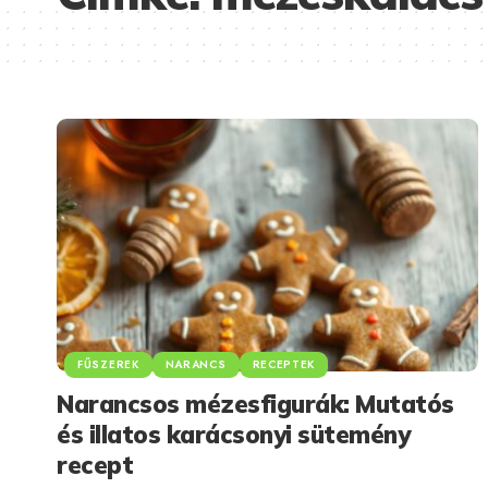
FŰSZEREK
NARANCS
RECEPTEK
Narancsos mézesfigurák: Mutatós
és illatos karácsonyi sütemény
recept