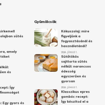
a
Gyümölcsök
irkemell
Kókuszolaj: mire
 olajban sütés
figyeljünk a
fogyasztásánál és
használatánál?
ora, amely
2026. JÚNIUS 1.
stéket
Sütőtökös
sajttorta sütés
nélkül: narancsos
élkül:
édesség
űen és
egyszerűen és
gyorsan
cept: Így
2026. JÚNIUS 1.
Klasszikus epres
i finomságot
gombóc recept:
Így készítsd el a
: Egy gyors és