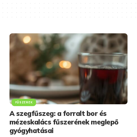
FŰSZEREK
A szegfűszeg: a forralt bor és
mézeskalács fűszerének meglepő
gyógyhatásai