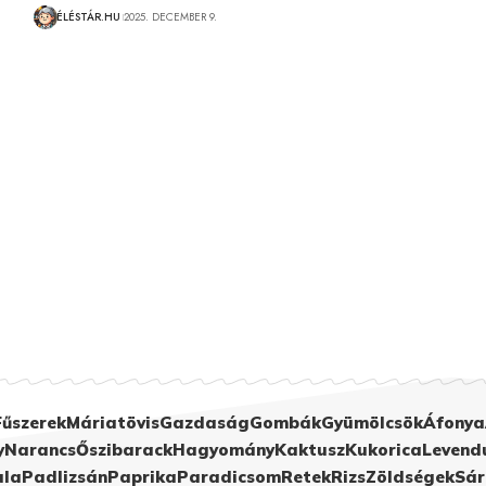
ÉLÉSTÁR.HU
2025. DECEMBER 9.
Fűszerek
Máriatövis
Gazdaság
Gombák
Gyümölcsök
Áfonya
y
Narancs
Őszibarack
Hagyomány
Kaktusz
Kukorica
Levend
ula
Padlizsán
Paprika
Paradicsom
Retek
Rizs
Zöldségek
Sár