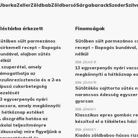
Uborka
Zeller
Zöldbab
Zöldborsó
Sárgabarack
Szeder
Szilv
Éléstárba érkezett
Finomságok
Sütőben sült parmezános
Sütőben sült parmezános cs
sirkemell recept – Ropogós
recept – Ropogós bundával,
undával, olajban sütés
nélkül
élkül
2026. JÚLIUS 31.
 szuperétel, amely
13 egyserpenyős nyári vacs
támogathatja az
megkönnyíti a hétköznap e
nzulinrezisztencia és a 2-es
2026. JÚLIUS 10.
ípusú cukorbetegség
Sütőtökös sajttorta sütés n
ezelését
narancsos édesség egyszer
3 egyserpenyős nyári
gyorsan
acsora, amely megkönnyíti
2026. JÚNIUS 1.
 hétköznap estéket
Klasszikus epres gombóc re
 diszgráfia hatása az
készítsd el a tökéletes ház
skolai teljesítményre
2026. JÚNIUS 1.
ókuszolaj: mire figyeljünk a
Kiadós zöldbabos-húsos rizs
ogyasztásánál és