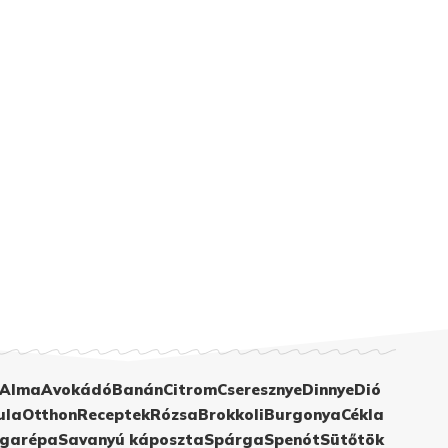
Alma
Avokádó
Banán
Citrom
Cseresznye
Dinnye
Dió
ula
Otthon
Receptek
Rózsa
Brokkoli
Burgonya
Cékla
garépa
Savanyú káposzta
Spárga
Spenót
Sütőtök