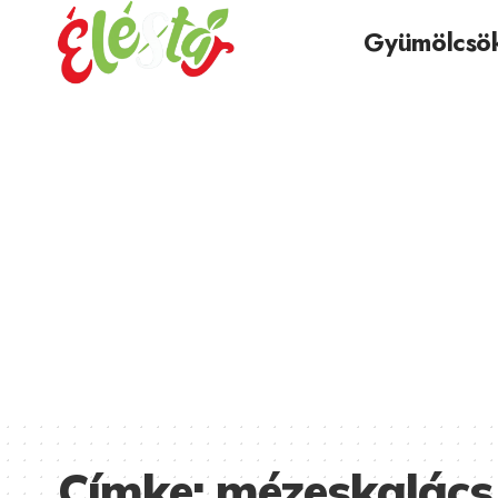
Gyümölcsö
Címke:
mézeskalács