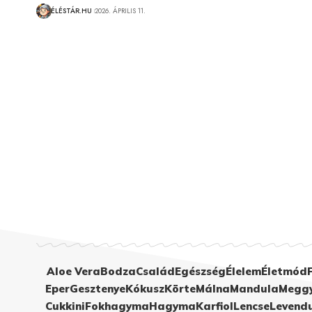
ÉLÉSTÁR.HU
2026. ÁPRILIS 11.
Aloe Vera
Bodza
Család
Egészség
Élelem
Életmód
Eper
Gesztenye
Kókusz
Körte
Málna
Mandula
Megg
Cukkini
Fokhagyma
Hagyma
Karfiol
Lencse
Levend