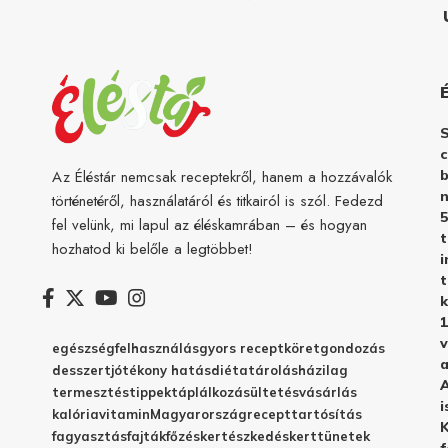
c
b
Az Éléstár nemcsak receptekről, hanem a hozzávalók
n
történetéről, használatáról és titkairól is szól. Fedezd
5
fel velünk, mi lapul az éléskamrában – és hogyan
hozhatod ki belőle a legtöbbet!
i
t
k
1
v
egészség
felhasználás
gyors recept
köret
gondozás
a
desszert
jótékony hatás
diéta
tárolás
házilag
A
termesztés
tippek
táplálkozás
ültetés
vásárlás
i
kalória
vitamin
Magyarország
recept
tartósítás
K
fagyasztás
fajták
főzés
kertészkedés
kert
tünetek
f