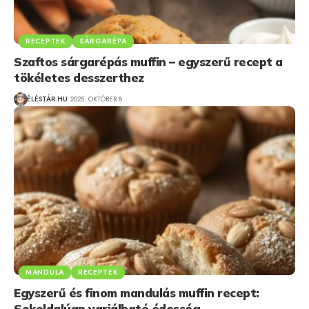
RECEPTEK
SÁRGARÉPA
Szaftos sárgarépás muffin – egyszerű recept a
tökéletes desszerthez
ÉLÉSTÁR.HU
2025. OKTÓBER 8.
MANDULA
RECEPTEK
Egyszerű és finom mandulás muffin recept:
Sokoldalúan variálható édesség