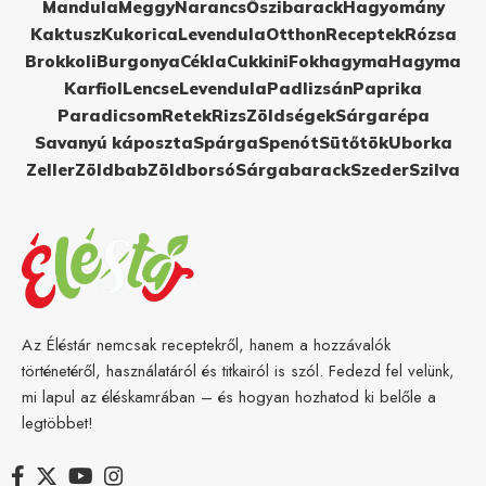
Mandula
Meggy
Narancs
Őszibarack
Hagyomány
Kaktusz
Kukorica
Levendula
Otthon
Receptek
Rózsa
Brokkoli
Burgonya
Cékla
Cukkini
Fokhagyma
Hagyma
Karfiol
Lencse
Levendula
Padlizsán
Paprika
Paradicsom
Retek
Rizs
Zöldségek
Sárgarépa
Savanyú káposzta
Spárga
Spenót
Sütőtök
Uborka
Zeller
Zöldbab
Zöldborsó
Sárgabarack
Szeder
Szilva
Az Éléstár nemcsak receptekről, hanem a hozzávalók
történetéről, használatáról és titkairól is szól. Fedezd fel velünk,
mi lapul az éléskamrában – és hogyan hozhatod ki belőle a
legtöbbet!