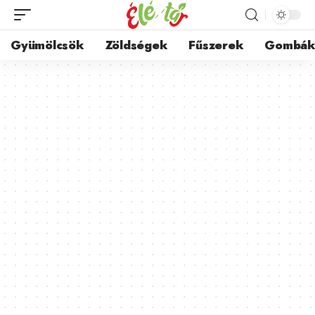
Gyümölcsök
Zöldségek
Fűszerek
Gombá