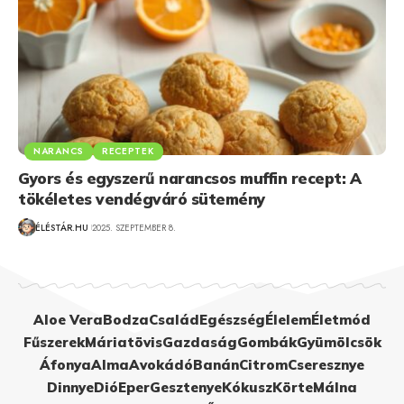
NARANCS
RECEPTEK
Gyors és egyszerű narancsos muffin recept: A
tökéletes vendégváró sütemény
ÉLÉSTÁR.HU
2025. SZEPTEMBER 8.
Aloe Vera
Bodza
Család
Egészség
Élelem
Életmód
Fűszerek
Máriatövis
Gazdaság
Gombák
Gyümölcsök
Áfonya
Alma
Avokádó
Banán
Citrom
Cseresznye
Dinnye
Dió
Eper
Gesztenye
Kókusz
Körte
Málna