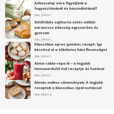
Kókuszolaj: mire figyeljünk a
fogyasztásánál és használatánál?
2026. JÚNIUS 1.
Sütőtökös sajttorta sütés nélkül:
narancsos édesség egyszerűen és
gyorsan
2026. JÚNIUS 1.
Klasszikus epres gombóc recept: Így
készítsd el a tökéletes házi finomságot
2026. JÚNIUS 1.
Alma-cékla-répa lé – a legjobb
immunerősítő ital receptje és hatásai
2026. JÚNIUS 1.
Almás-mákos sütemények: A legjobb
receptek a klasszikus ízpárosítással
2026. MÁJUS 31.