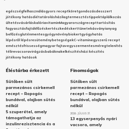
egészség
felhasználás
gyors recept
köret
gondozás
desszert
jótékony hatás
diéta
tárolás
házilag
termesztés
tippek
táplálkozás
ültetés
vásárlás
kalória
vitamin
Magyarország
recept
tartósítás
fagyasztás
fajták
főzés
kertészkedés
kert
tünetek
ásványianyag
befőzés
gluténmentes
gyógynövény
biokert
gyógyhatás
lépésről lépésre
sütemény
betegségek
C-vitamin
egyszerű recept
emésztés
frissesség
magyar fajta
vegyszermentes
méregtelenítés
télire
vacsora
virágzás
babáknak
elkészítés
házi készítés
jótékony hatások
Éléstárba érkezett
Finomságok
Sütőben sült
Sütőben sült
parmezános csirkemell
parmezános csirkemell
recept – Ropogós
recept – Ropogós
bundával, olajban sütés
bundával, olajban sütés
nélkül
nélkül
5 szuperétel, amely
2026. JÚLIUS 31.
támogathatja az
13 egyserpenyős nyári
inzulinrezisztencia és a
vacsora, amely