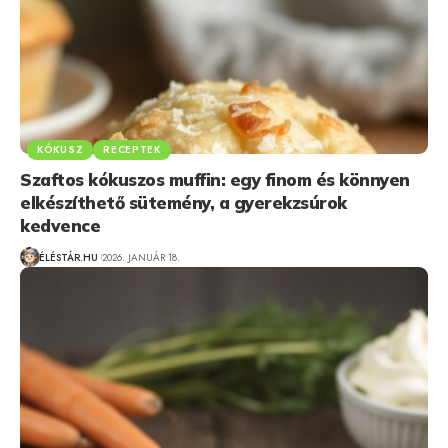
KÓKUSZ
RECEPTEK
Szaftos kókuszos muffin: egy finom és könnyen
elkészíthető sütemény, a gyerekzsúrok
kedvence
ÉLÉSTÁR.HU
2026. JANUÁR 18.