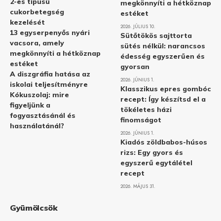
2-es típusú
megkönnyíti a hétköznap
cukorbetegség
estéket
kezelését
2026. JÚLIUS 10.
13 egyserpenyős nyári
Sütőtökös sajttorta
vacsora, amely
sütés nélkül: narancsos
megkönnyíti a hétköznap
édesség egyszerűen és
estéket
gyorsan
A diszgráfia hatása az
2026. JÚNIUS 1.
iskolai teljesítményre
Klasszikus epres gombóc
Kókuszolaj: mire
recept: Így készítsd el a
figyeljünk a
tökéletes házi
fogyasztásánál és
finomságot
használatánál?
2026. JÚNIUS 1.
Kiadós zöldbabos-húsos
rizs: Egy gyors és
egyszerű egytálétel
recept
2026. MÁJUS 31.
Gyümölcsök