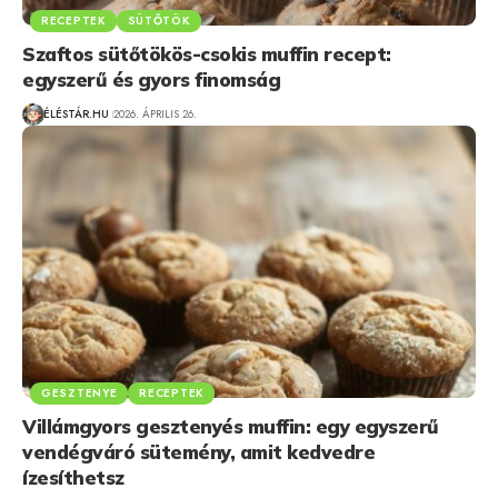
RECEPTEK
SÜTŐTÖK
Szaftos sütőtökös-csokis muffin recept:
egyszerű és gyors finomság
ÉLÉSTÁR.HU
2026. ÁPRILIS 26.
GESZTENYE
RECEPTEK
Villámgyors gesztenyés muffin: egy egyszerű
vendégváró sütemény, amit kedvedre
ízesíthetsz