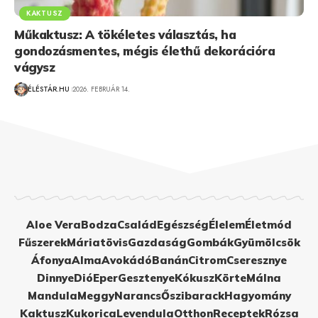
KAKTUSZ
Műkaktusz: A tökéletes választás, ha
gondozásmentes, mégis élethű dekorációra
vágysz
ÉLÉSTÁR.HU
2026. FEBRUÁR 14.
Aloe Vera
Bodza
Család
Egészség
Élelem
Életmód
Fűszerek
Máriatövis
Gazdaság
Gombák
Gyümölcsök
Áfonya
Alma
Avokádó
Banán
Citrom
Cseresznye
Dinnye
Dió
Eper
Gesztenye
Kókusz
Körte
Málna
Mandula
Meggy
Narancs
Őszibarack
Hagyomány
Kaktusz
Kukorica
Levendula
Otthon
Receptek
Rózsa