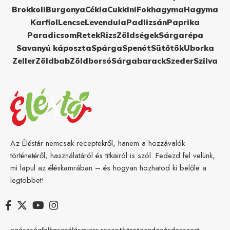
Brokkoli
Burgonya
Cékla
Cukkini
Fokhagyma
Hagyma
Karfiol
Lencse
Levendula
Padlizsán
Paprika
Paradicsom
Retek
Rizs
Zöldségek
Sárgarépa
Savanyú káposzta
Spárga
Spenót
Sütőtök
Uborka
Zeller
Zöldbab
Zöldborsó
Sárgabarack
Szeder
Szilva
Az Éléstár nemcsak receptekről, hanem a hozzávalók
történetéről, használatáról és titkairól is szól. Fedezd fel velünk,
mi lapul az éléskamrában – és hogyan hozhatod ki belőle a
legtöbbet!
egészség
felhasználás
gyors recept
köret
gondozás
desszert