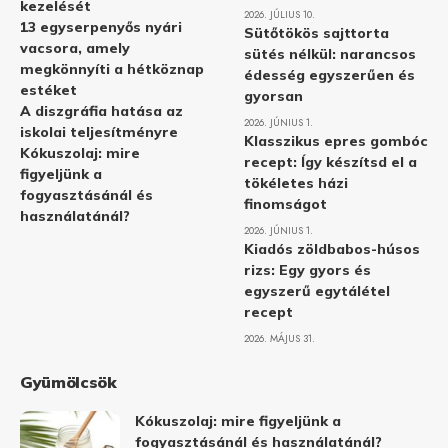
kezelését
2026. JÚLIUS 10.
13 egyserpenyős nyári
Sütőtökös sajttorta
vacsora, amely
sütés nélkül: narancsos
megkönnyíti a hétköznap
édesség egyszerűen és
estéket
gyorsan
A diszgráfia hatása az
2026. JÚNIUS 1.
iskolai teljesítményre
Klasszikus epres gombóc
Kókuszolaj: mire
recept: Így készítsd el a
figyeljünk a
tökéletes házi
fogyasztásánál és
finomságot
használatánál?
2026. JÚNIUS 1.
Kiadós zöldbabos-húsos
rizs: Egy gyors és
egyszerű egytálétel
recept
2026. MÁJUS 31.
Gyümölcsök
Kókuszolaj: mire figyeljünk a
fogyasztásánál és használatánál?