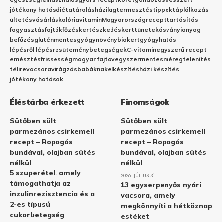
jótékony hatás
diéta
tárolás
házilag
termesztés
tippek
táplálkozás
ültetés
vásárlás
kalória
vitamin
Magyarország
recept
tartósítás
fagyasztás
fajták
főzés
kertészkedés
kert
tünetek
ásványianyag
befőzés
gluténmentes
gyógynövény
biokert
gyógyhatás
lépésről lépésre
sütemény
betegségek
C-vitamin
egyszerű recept
emésztés
frissesség
magyar fajta
vegyszermentes
méregtelenítés
télire
vacsora
virágzás
babáknak
elkészítés
házi készítés
jótékony hatások
Éléstárba érkezett
Finomságok
Sütőben sült
Sütőben sült
parmezános csirkemell
parmezános csirkemell
recept – Ropogós
recept – Ropogós
bundával, olajban sütés
bundával, olajban sütés
nélkül
nélkül
5 szuperétel, amely
2026. JÚLIUS 31.
támogathatja az
13 egyserpenyős nyári
inzulinrezisztencia és a
vacsora, amely
2-es típusú
megkönnyíti a hétköznap
cukorbetegség
estéket