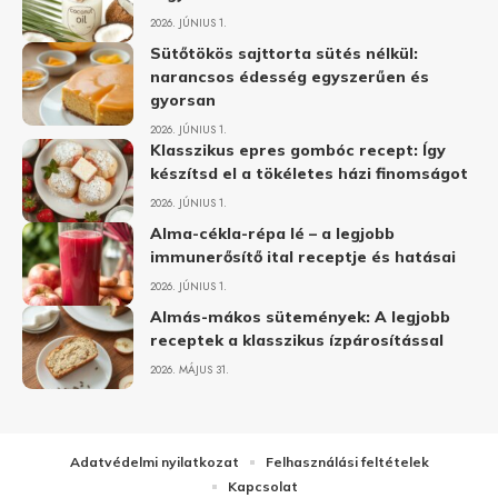
2026. JÚNIUS 1.
Sütőtökös sajttorta sütés nélkül:
narancsos édesség egyszerűen és
gyorsan
2026. JÚNIUS 1.
Klasszikus epres gombóc recept: Így
készítsd el a tökéletes házi finomságot
2026. JÚNIUS 1.
Alma-cékla-répa lé – a legjobb
immunerősítő ital receptje és hatásai
2026. JÚNIUS 1.
Almás-mákos sütemények: A legjobb
receptek a klasszikus ízpárosítással
2026. MÁJUS 31.
Adatvédelmi nyilatkozat
Felhasználási feltételek
Kapcsolat