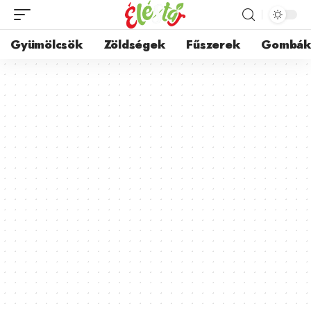
Gyümölcsök
Zöldségek
Fűszerek
Gombá