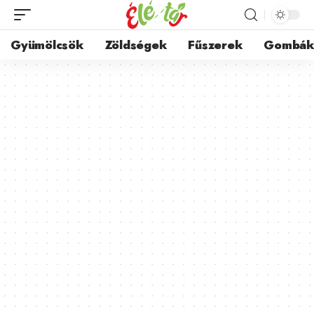
Gyümölcsök
Zöldségek
Fűszerek
Gombá