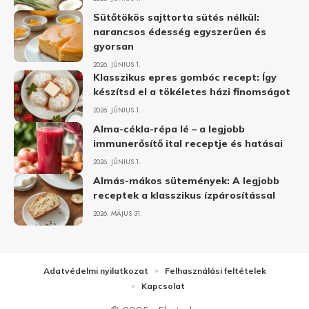
Sütőtökös sajttorta sütés nélkül:
narancsos édesség egyszerűen és
gyorsan
2026. JÚNIUS 1.
Klasszikus epres gombóc recept: Így
készítsd el a tökéletes házi finomságot
2026. JÚNIUS 1.
Alma-cékla-répa lé – a legjobb
immunerősítő ital receptje és hatásai
2026. JÚNIUS 1.
Almás-mákos sütemények: A legjobb
receptek a klasszikus ízpárosítással
2026. MÁJUS 31.
Adatvédelmi nyilatkozat
Felhasználási feltételek
Kapcsolat