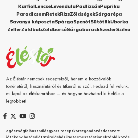
Karfiol
Lencse
Levendula
Padlizsán
Paprika
Paradicsom
Retek
Rizs
Zöldségek
Sárgarépa
Savanyú káposzta
Spárga
Spenót
Sütőtök
Uborka
Zeller
Zöldbab
Zöldborsó
Sárgabarack
Szeder
Szilva
Az Éléstár nemcsak receptekről, hanem a hozzávalók
történetéről, használatáról és titkairól is szól. Fedezd fel velünk,
mi lapul az éléskamrában – és hogyan hozhatod ki belőle a
legtöbbet!
egészség
felhasználás
gyors recept
köret
gondozás
desszert
jótékony hatás
diéta
tárolás
házilag
termesztés
tippek
táplálkozás