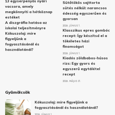
13 egyserpenyős nyári
Sütőtökös sajttorta
vacsora, amely
sütés nélkül: narancsos
megkönnyíti a hétköznap
édesség egyszerűen és
estéket
gyorsan
A diszgráfia hatása az
2026. JÚNIUS 1.
iskolai teljesítményre
Klasszikus epres gombóc
Kókuszolaj: mire
recept: Így készítsd el a
figyeljünk a
tökéletes házi
fogyasztásánál és
finomságot
használatánál?
2026. JÚNIUS 1.
Kiadós zöldbabos-húsos
rizs: Egy gyors és
egyszerű egytálétel
recept
2026. MÁJUS 31.
Gyümölcsök
Kókuszolaj: mire figyeljünk a
fogyasztásánál és használatánál?
2026. JÚNIUS 1.