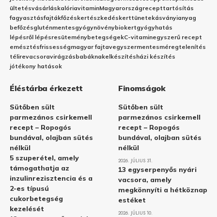
ültetés
vásárlás
kalória
vitamin
Magyarország
recept
tartósítás
fagyasztás
fajták
főzés
kertészkedés
kert
tünetek
ásványianyag
befőzés
gluténmentes
gyógynövény
biokert
gyógyhatás
lépésről lépésre
sütemény
betegségek
C-vitamin
egyszerű recept
emésztés
frissesség
magyar fajta
vegyszermentes
méregtelenítés
télire
vacsora
virágzás
babáknak
elkészítés
házi készítés
jótékony hatások
Éléstárba érkezett
Finomságok
Sütőben sült
Sütőben sült
parmezános csirkemell
parmezános csirkemell
recept – Ropogós
recept – Ropogós
bundával, olajban sütés
bundával, olajban sütés
nélkül
nélkül
5 szuperétel, amely
2026. JÚLIUS 31.
támogathatja az
13 egyserpenyős nyári
inzulinrezisztencia és a
vacsora, amely
2-es típusú
megkönnyíti a hétköznap
cukorbetegség
estéket
kezelését
2026. JÚLIUS 10.