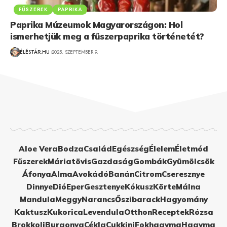
FŰSZEREK
PAPRIKA
Paprika Múzeumok Magyarországon: Hol
ismerhetjük meg a fűszerpaprika történetét?
ÉLÉSTÁR.HU
2025. SZEPTEMBER 9.
Aloe Vera
Bodza
Család
Egészség
Élelem
Életmód
Fűszerek
Máriatövis
Gazdaság
Gombák
Gyümölcsök
Áfonya
Alma
Avokádó
Banán
Citrom
Cseresznye
Dinnye
Dió
Eper
Gesztenye
Kókusz
Körte
Málna
Mandula
Meggy
Narancs
Őszibarack
Hagyomány
Kaktusz
Kukorica
Levendula
Otthon
Receptek
Rózsa
Brokkoli
Burgonya
Cékla
Cukkini
Fokhagyma
Hagyma