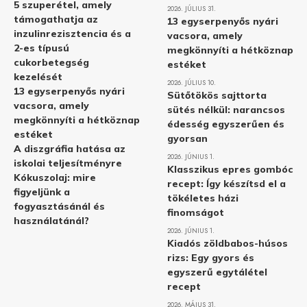
5 szuperétel, amely
2026. JÚLIUS 31.
támogathatja az
13 egyserpenyős nyári
inzulinrezisztencia és a
vacsora, amely
2-es típusú
megkönnyíti a hétköznap
cukorbetegség
estéket
kezelését
2026. JÚLIUS 10.
13 egyserpenyős nyári
Sütőtökös sajttorta
vacsora, amely
sütés nélkül: narancsos
megkönnyíti a hétköznap
édesség egyszerűen és
estéket
gyorsan
A diszgráfia hatása az
2026. JÚNIUS 1.
iskolai teljesítményre
Klasszikus epres gombóc
Kókuszolaj: mire
recept: Így készítsd el a
figyeljünk a
tökéletes házi
fogyasztásánál és
finomságot
használatánál?
2026. JÚNIUS 1.
Kiadós zöldbabos-húsos
rizs: Egy gyors és
egyszerű egytálétel
recept
2026. MÁJUS 31.