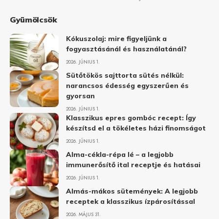
Gyümölcsök
Kókuszolaj: mire figyeljünk a
fogyasztásánál és használatánál?
2026. JÚNIUS 1.
Sütőtökös sajttorta sütés nélkül:
narancsos édesség egyszerűen és
gyorsan
2026. JÚNIUS 1.
Klasszikus epres gombóc recept: Így
készítsd el a tökéletes házi finomságot
2026. JÚNIUS 1.
Alma-cékla-répa lé – a legjobb
immunerősítő ital receptje és hatásai
2026. JÚNIUS 1.
Almás-mákos sütemények: A legjobb
receptek a klasszikus ízpárosítással
2026. MÁJUS 31.