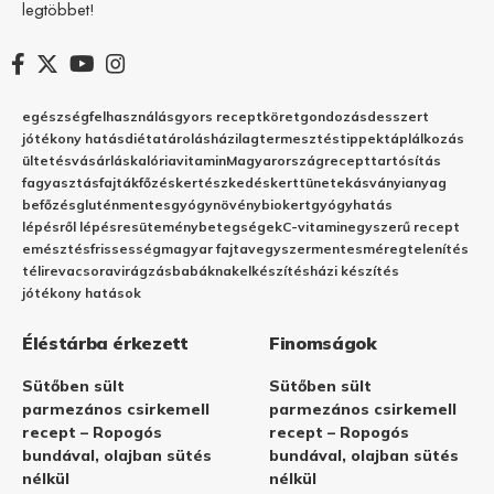
legtöbbet!
egészség
felhasználás
gyors recept
köret
gondozás
desszert
jótékony hatás
diéta
tárolás
házilag
termesztés
tippek
táplálkozás
ültetés
vásárlás
kalória
vitamin
Magyarország
recept
tartósítás
fagyasztás
fajták
főzés
kertészkedés
kert
tünetek
ásványianyag
befőzés
gluténmentes
gyógynövény
biokert
gyógyhatás
lépésről lépésre
sütemény
betegségek
C-vitamin
egyszerű recept
emésztés
frissesség
magyar fajta
vegyszermentes
méregtelenítés
télire
vacsora
virágzás
babáknak
elkészítés
házi készítés
jótékony hatások
Éléstárba érkezett
Finomságok
Sütőben sült
Sütőben sült
parmezános csirkemell
parmezános csirkemell
recept – Ropogós
recept – Ropogós
bundával, olajban sütés
bundával, olajban sütés
nélkül
nélkül