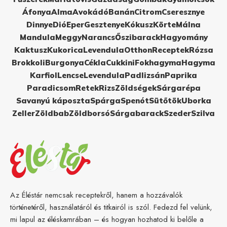
Áfonya
Alma
Avokádó
Banán
Citrom
Cseresznye
Dinnye
Dió
Eper
Gesztenye
Kókusz
Körte
Málna
Mandula
Meggy
Narancs
Őszibarack
Hagyomány
Kaktusz
Kukorica
Levendula
Otthon
Receptek
Rózsa
Brokkoli
Burgonya
Cékla
Cukkini
Fokhagyma
Hagyma
Karfiol
Lencse
Levendula
Padlizsán
Paprika
Paradicsom
Retek
Rizs
Zöldségek
Sárgarépa
Savanyú káposzta
Spárga
Spenót
Sütőtök
Uborka
Zeller
Zöldbab
Zöldborsó
Sárgabarack
Szeder
Szilva
Az Éléstár nemcsak receptekről, hanem a hozzávalók
történetéről, használatáról és titkairól is szól. Fedezd fel velünk,
mi lapul az éléskamrában – és hogyan hozhatod ki belőle a