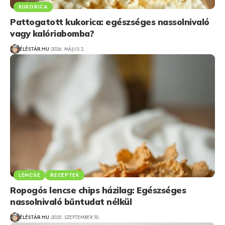
KUKORICA
Pattogatott kukorica: egészséges nassolnivaló
vagy kalóriabomba?
ÉLÉSTÁR.HU
2026. MÁJUS 2.
LENCSE
RECEPTEK
Ropogós lencse chips házilag: Egészséges
nassolnivaló bűntudat nélkül
ÉLÉSTÁR.HU
2025. SZEPTEMBER 10.