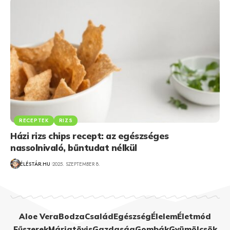
RECEPTEK
RIZS
Házi rizs chips recept: az egészséges
nassolnivaló, bűntudat nélkül
ÉLÉSTÁR.HU
2025. SZEPTEMBER 8.
Aloe Vera
Bodza
Család
Egészség
Élelem
Életmód
Fűszerek
Máriatövis
Gazdaság
Gombák
Gyümölcsök