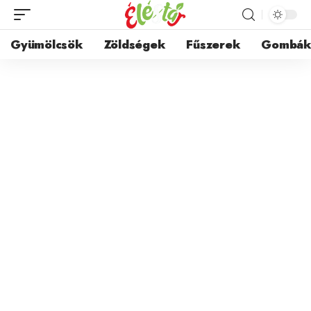
Gyümölcsök
Zöldségek
Fűszerek
Gombá