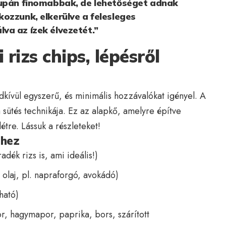
supán finomabbak, de lehetőséget adnak
ozzunk, elkerülve a felesleges
va az ízek élvezetét.”
 rizs chips, lépésről
kívül egyszerű, és minimális hozzávalókat igényel. A
a sütés technikája. Ez az alapkő, amelyre építve
étre. Lássuk a részleteket!
shez
adék rizs is, ami ideális!)
 olaj, pl. napraforgó, avokádó)
ható)
r, hagymapor, paprika, bors, szárított