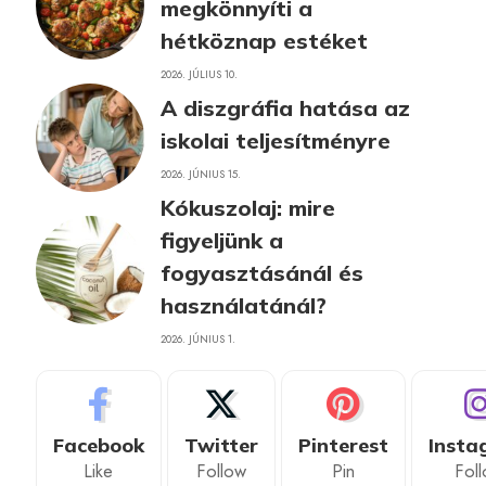
megkönnyíti a
hétköznap estéket
2026. JÚLIUS 10.
A diszgráfia hatása az
iskolai teljesítményre
2026. JÚNIUS 15.
Kókuszolaj: mire
figyeljünk a
fogyasztásánál és
használatánál?
2026. JÚNIUS 1.
Facebook
Twitter
Pinterest
Insta
Like
Follow
Pin
Fol