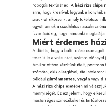
ropogós textúrát ad. A
házi rizs chips 
arra, hogy kreatívak legyünk a konyhában
snack-et alkossunk, amely tökéletesen il
együtt ennek a csodálatos nassolnivalóna
ízvariációkig, hogy mindenki megtalálja 
Miért érdemes házi 
A döntés, hogy a bolti, előre csomagolt 
tesszük le a voksunkat, számos előnnyel
Amikor otthon készítünk ételt, pontosan 
számára, akik allergiával, ételintoleranc
például
gluténmentes
,
vegán
vagy
di
A
házi rizs chips
esetében mi választjuk 
mennyiségét. Ez azt jelenti, hogy elkerül
mesterséges színezékeket és tartósítósz