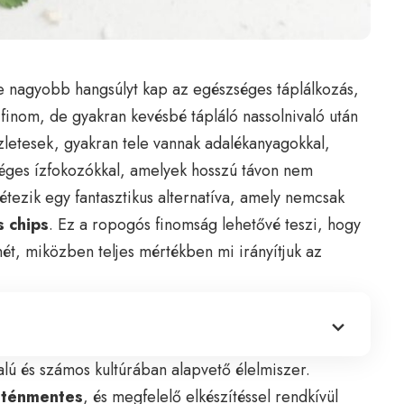
 nagyobb hangsúlyt kap az egészséges táplálkozás,
 finom, de gyakran kevésbé tápláló nassolnivaló után
 ízletesek, gyakran tele vannak adalékanyagokkal,
erséges ízfokozókkal, amelyek hosszú távon nem
étezik egy fantasztikus alternatíva, amely nemcsak
s chips
. Ez a ropogós finomság lehetővé teszi, hogy
ét, miközben teljes mértékben mi irányítjuk az
alú és számos kultúrában alapvető élelmiszer.
uténmentes
, és megfelelő elkészítéssel rendkívül