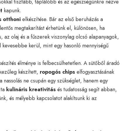
okkal tisztább, táplálóbb és az egészségünkre nézve
t
kapunk.
s otthoni
elkészítése. Bár az első beruházás a
lentős megtakarítást érhetünk el, különösen, ha
, az olaj és a fűszerek viszonylag olcsó alapanyagok,
al kevesebbe kerül, mint egy hasonló mennyiségű
észítés élménye is felbecsülhetetlen. A sütőből áradó
 kezűleg készített,
ropogós chips
elfogyasztásának
a nassolás ne csupán egy szükséglet, hanem egy
jta
kulináris kreativitás
és tudatosság segít abban,
nk, és mélyebb kapcsolatot alakítsunk ki az