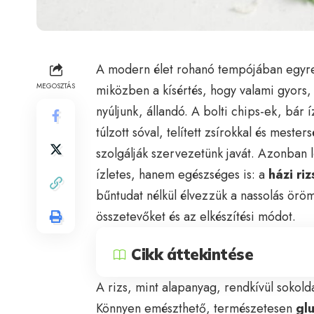
A modern élet rohanó tempójában egyre
MEGOSZTÁS
miközben a kísértés, hogy valami gyors,
nyúljunk, állandó. A bolti chips-ek, bár
túlzott sóval, telített zsírokkal és mest
szolgálják szervezetünk javát. Azonban l
ízletes, hanem egészséges is: a
házi riz
bűntudat nélkül élvezzük a nassolás öröm
összetevőket és az elkészítési módot.
Cikk áttekintése
A rizs, mint alapanyag, rendkívül sokold
Könnyen emészthető, természetesen
gl