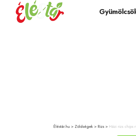
Gyümölcsö
Éléstár.hu
>
Zöldségek
>
Rizs
>
Házi rizs chips