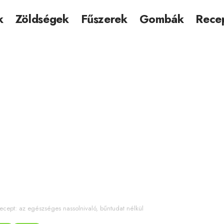
k
Zöldségek
Fűszerek
Gombák
Rece
 recept: az egészséges nassolnivaló, bűntudat nélkül