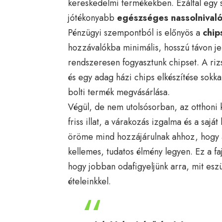
kereskedelmi termékekben. Ezáltal egy s
jótékonyabb
egészséges nassolnivaló
Pénzügyi szempontból is előnyös a
chip
hozzávalókba minimális, hosszú távon je
rendszeresen fogyasztunk chipset. A rizs
és egy adag házi chips elkészítése sokk
bolti termék megvásárlása.
Végül, de nem utolsósorban, az otthoni k
friss illat, a várakozás izgalma és a saját
öröme mind hozzájárulnak ahhoz, hogy 
kellemes, tudatos élmény legyen. Ez a fa
hogy jobban odafigyeljünk arra, mit eszü
ételeinkkel.