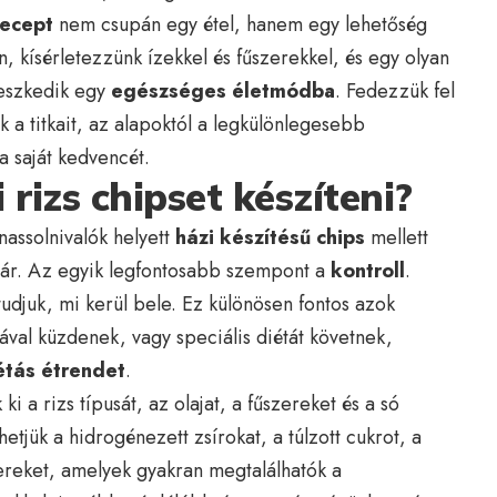
recept
nem csupán egy étel, hanem egy lehetőség
, kísérletezzünk ízekkel és fűszerekkel, és egy olyan
leszkedik egy
egészséges életmódba
. Fedezzük fel
k a titkait, az alapoktól a legkülönlegesebb
a saját kedvencét.
rizs chipset készíteni?
nassolnivalók helyett
házi készítésű chips
mellett
 jár. Az egyik legfontosabb szempont a
kontroll
.
tudjuk, mi kerül bele. Ez különösen fontos azok
iával küzdenek, vagy speciális diétát követnek,
étás étrendet
.
ki a rizs típusát, az olajat, a fűszereket és a só
hetjük a hidrogénezett zsírokat, a túlzott cukrot, a
ereket, amelyek gyakran megtalálhatók a