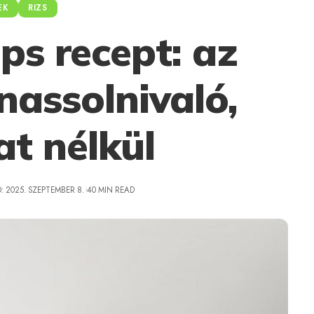
EK
RIZS
ips recept: az
nassolnivaló,
t nélkül
: 2025. SZEPTEMBER 8.
40 MIN READ