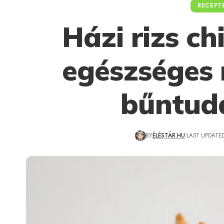
RECEPT
Házi rizs ch
egészséges 
bűntuda
BY
ÉLÉSTÁR.HU
LAST UPDATED