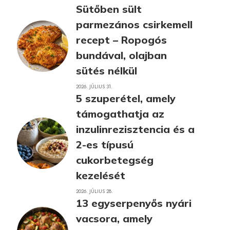
Sütőben sült
parmezános csirkemell
recept – Ropogós
bundával, olajban
sütés nélkül
2026. JÚLIUS 31.
5 szuperétel, amely
támogathatja az
inzulinrezisztencia és a
2-es típusú
cukorbetegség
kezelését
2026. JÚLIUS 28.
13 egyserpenyős nyári
vacsora, amely