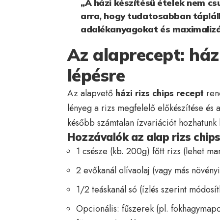
„A házi készítésű ételek nem c
arra, hogy tudatosabban táplálk
adalékanyagokat és maximalizál
Az alaprecept: házi
lépésre
Az alapvető
házi rizs chips recept
rend
lényeg a rizs megfelelő előkészítése és 
később számtalan ízvariációt hozhatunk l
Hozzávalók az alap rizs chip
1 csésze (kb. 200g) főtt rizs (lehet mar
2 evőkanál olívaolaj (vagy más növényi
1/2 teáskanál só (ízlés szerint módosít
Opcionális: fűszerek (pl. fokhagymapo