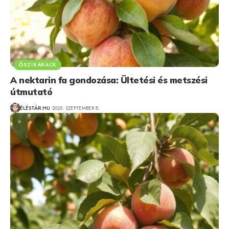
ŐSZIBARACK
A nektarin fa gondozása: Ültetési és metszési
útmutató
ÉLÉSTÁR.HU
2025. SZEPTEMBER 8.