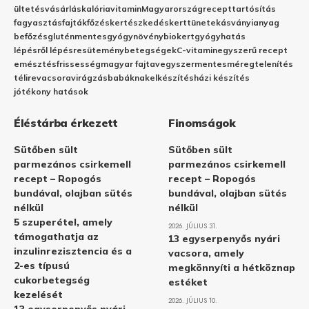
ültetés
vásárlás
kalória
vitamin
Magyarország
recept
tartósítás
fagyasztás
fajták
főzés
kertészkedés
kert
tünetek
ásványianyag
befőzés
gluténmentes
gyógynövény
biokert
gyógyhatás
lépésről lépésre
sütemény
betegségek
C-vitamin
egyszerű recept
emésztés
frissesség
magyar fajta
vegyszermentes
méregtelenítés
télire
vacsora
virágzás
babáknak
elkészítés
házi készítés
jótékony hatások
Éléstárba érkezett
Finomságok
Sütőben sült
Sütőben sült
parmezános csirkemell
parmezános csirkemell
recept – Ropogós
recept – Ropogós
bundával, olajban sütés
bundával, olajban sütés
nélkül
nélkül
5 szuperétel, amely
2026. JÚLIUS 31.
támogathatja az
13 egyserpenyős nyári
inzulinrezisztencia és a
vacsora, amely
2-es típusú
megkönnyíti a hétköznap
cukorbetegség
estéket
kezelését
2026. JÚLIUS 10.
13 egyserpenyős nyári