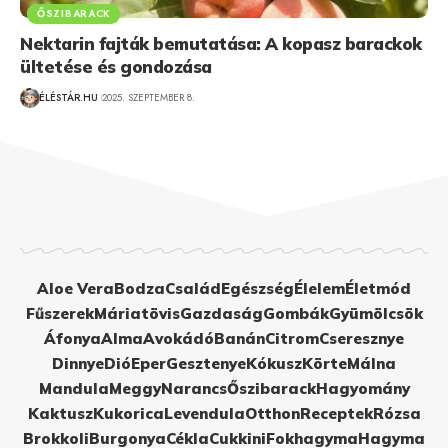
ŐSZIBARACK
Nektarin fajták bemutatása: A kopasz barackok
ültetése és gondozása
ÉLÉSTÁR.HU
2025. SZEPTEMBER 8.
Aloe Vera
Bodza
Család
Egészség
Élelem
Életmód
Fűszerek
Máriatövis
Gazdaság
Gombák
Gyümölcsök
Áfonya
Alma
Avokádó
Banán
Citrom
Cseresznye
Dinnye
Dió
Eper
Gesztenye
Kókusz
Körte
Málna
Mandula
Meggy
Narancs
Őszibarack
Hagyomány
Kaktusz
Kukorica
Levendula
Otthon
Receptek
Rózsa
Brokkoli
Burgonya
Cékla
Cukkini
Fokhagyma
Hagyma