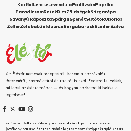
Karfiol
Lencse
Levendula
Padlizsán
Paprika
Paradicsom
Retek
Rizs
Zöldségek
Sárgarépa
Savanyú káposzta
Spárga
Spenót
Sütőtök
Uborka
Zeller
Zöldbab
Zöldborsó
Sárgabarack
Szeder
Szilva
Az Éléstár nemcsak receptekről, hanem a hozzávalók
történetéről, használatáról és titkairól is szól. Fedezd fel velünk,
mi lapul az éléskamrában – és hogyan hozhatod ki belőle a
legtöbbet!
egészség
felhasználás
gyors recept
köret
gondozás
desszert
jótékony hatás
diéta
tárolás
házilag
termesztés
tippek
táplálkozás