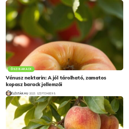
ŐSZIBARACK
Vénusz nektarin: A jól tárolható, zamatos
kopasz barack jellemzői
ÉLÉSTÁR.HU
2025. SZEPTEMBER 8.