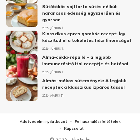
Sütőtökös sajttorta sütés nélkül:
narancsos édesség egyszerűen és
gyorsan
2026. JÚNIUS 1.
Klasszikus epres gombóc recept: Így
készítsd el a tökéletes házi finomságot
2026. JÚNIUS 1.
Alma-cékla-répa lé – a legjobb
immunerősítő ital receptje és hatásai
2026. JÚNIUS 1.
Almás-mákos sütemények: A legjobb
receptek a klasszikus ízpárosítással
2026. MÁJUS 31.
Adatvédelmi nyilatkozat
Felhasználási feltételek
Kapcsolat
© 2025 - Elestar.hu