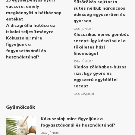
Sütőtökös sajttorta
vacsora, amely
sütés nélkül: narancsos
megkönnyíti a hétköznap
édesség egyszerűen és
estéket
gyorsan
A diszgráfia hatása az
2026. JÚNIUS 1.
iskolai teljesítményre
Klasszikus epres gombóc
Kókuszolaj: mire
recept: Így készítsd el a
figyeljünk a
tökéletes házi
fogyasztásánál és
finomságot
használatánál?
2026. JÚNIUS 1.
Kiadós zöldbabos-húsos
rizs: Egy gyors és
egyszerű egytálétel
recept
2026. MÁJUS 31.
Gyümölcsök
Kókuszolaj: mire figyeljünk a
fogyasztásánál és használatánál?
2026. JÚNIUS 1.