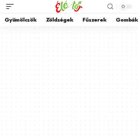
Gyümölcsök
Zöldségek
Fűszerek
Gombá