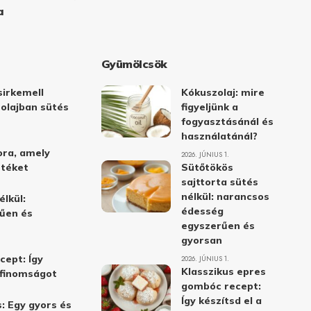
a
Gyümölcsök
irkemell
Kókuszolaj: mire
 olajban sütés
figyeljünk a
fogyasztásánál és
használatánál?
ora, amely
2026. JÚNIUS 1.
stéket
Sütőtökös
sajttorta sütés
nélkül: narancsos
élkül:
édesség
űen és
egyszerűen és
gyorsan
cept: Így
2026. JÚNIUS 1.
Klasszikus epres
i finomságot
gombóc recept:
Így készítsd el a
: Egy gyors és