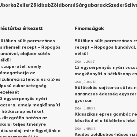
Uborka
Zeller
Zöldbab
Zöldborsó
Sárgabarack
Szeder
Szilv
Éléstárba érkezett
Finomságok
Sütőben sült parmezános
Sütőben sült parmezános cs
sirkemell recept – Ropogós
recept – Ropogós bundával,
undával, olajban sütés
nélkül
élkül
2026. JÚLIUS 31.
 szuperétel, amely
13 egyserpenyős nyári vacs
támogathatja az
megkönnyíti a hétköznap e
nzulinrezisztencia és a 2-es
2026. JÚLIUS 10.
ípusú cukorbetegség
Sütőtökös sajttorta sütés n
ezelését
narancsos édesség egyszer
3 egyserpenyős nyári
gyorsan
acsora, amely megkönnyíti
2026. JÚNIUS 1.
 hétköznap estéket
Klasszikus epres gombóc re
 diszgráfia hatása az
készítsd el a tökéletes ház
skolai teljesítményre
2026. JÚNIUS 1.
ókuszolaj: mire figyeljünk a
Kiadós zöldbabos-húsos rizs
ogyasztásánál és