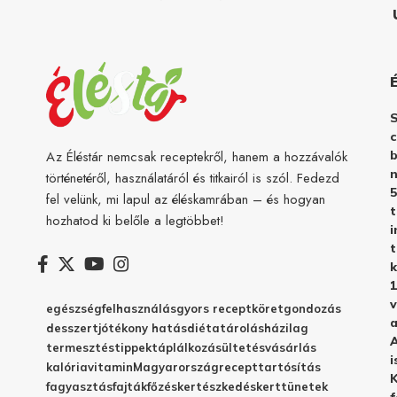
c
b
Az Éléstár nemcsak receptekről, hanem a hozzávalók
n
történetéről, használatáról és titkairól is szól. Fedezd
5
fel velünk, mi lapul az éléskamrában – és hogyan
hozhatod ki belőle a legtöbbet!
i
t
k
1
v
egészség
felhasználás
gyors recept
köret
gondozás
a
desszert
jótékony hatás
diéta
tárolás
házilag
A
termesztés
tippek
táplálkozás
ültetés
vásárlás
i
kalória
vitamin
Magyarország
recept
tartósítás
K
fagyasztás
fajták
főzés
kertészkedés
kert
tünetek
f