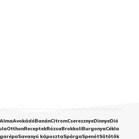
Alma
Avokádó
Banán
Citrom
Cseresznye
Dinnye
Dió
ula
Otthon
Receptek
Rózsa
Brokkoli
Burgonya
Cékla
garépa
Savanyú káposzta
Spárga
Spenót
Sütőtök