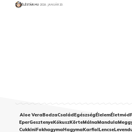
ÉLÉSTÁR.HU
2026. JANUÁR 20.
Aloe Vera
Bodza
Család
Egészség
Élelem
Életmód
Eper
Gesztenye
Kókusz
Körte
Málna
Mandula
Megg
Cukkini
Fokhagyma
Hagyma
Karfiol
Lencse
Levend