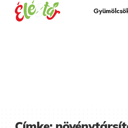
Gyümölcsö
Címke:
növénytársít