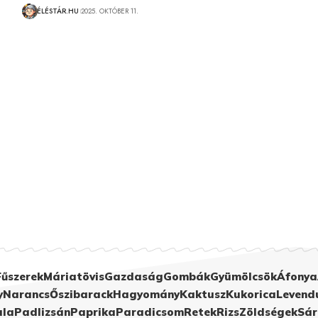
ÉLÉSTÁR.HU
2025. OKTÓBER 11.
Fűszerek
Máriatövis
Gazdaság
Gombák
Gyümölcsök
Áfonya
y
Narancs
Őszibarack
Hagyomány
Kaktusz
Kukorica
Levend
ula
Padlizsán
Paprika
Paradicsom
Retek
Rizs
Zöldségek
Sár