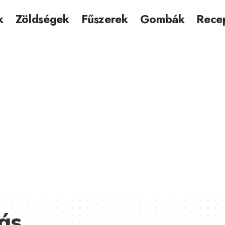
k
Zöldségek
Fűszerek
Gombák
Rece
ás