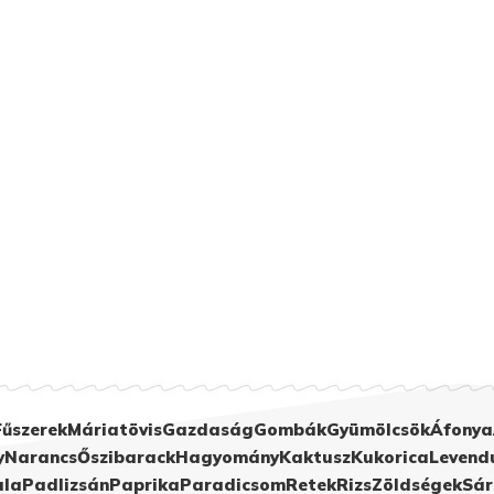
Fűszerek
Máriatövis
Gazdaság
Gombák
Gyümölcsök
Áfonya
y
Narancs
Őszibarack
Hagyomány
Kaktusz
Kukorica
Levend
ula
Padlizsán
Paprika
Paradicsom
Retek
Rizs
Zöldségek
Sár