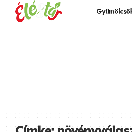
Gyümölcsö
Címke:
növényválas