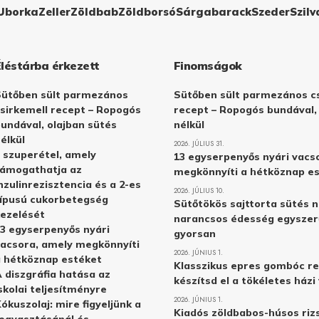
Uborka
Zeller
Zöldbab
Zöldborsó
Sárgabarack
Szeder
Szilv
Éléstárba érkezett
Finomságok
Sütőben sült parmezános
Sütőben sült parmezános cs
sirkemell recept – Ropogós
recept – Ropogós bundával,
undával, olajban sütés
nélkül
élkül
2026. JÚLIUS 31.
 szuperétel, amely
13 egyserpenyős nyári vacs
támogathatja az
megkönnyíti a hétköznap e
nzulinrezisztencia és a 2-es
2026. JÚLIUS 10.
ípusú cukorbetegség
Sütőtökös sajttorta sütés n
ezelését
narancsos édesség egyszer
3 egyserpenyős nyári
gyorsan
acsora, amely megkönnyíti
2026. JÚNIUS 1.
 hétköznap estéket
Klasszikus epres gombóc re
 diszgráfia hatása az
készítsd el a tökéletes ház
skolai teljesítményre
2026. JÚNIUS 1.
ókuszolaj: mire figyeljünk a
Kiadós zöldbabos-húsos rizs
ogyasztásánál és