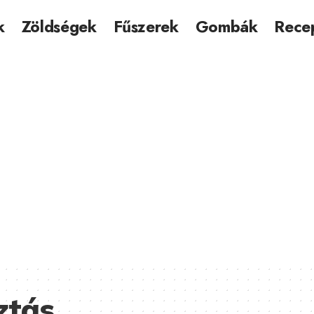
k
Zöldségek
Fűszerek
Gombák
Rece
ztás