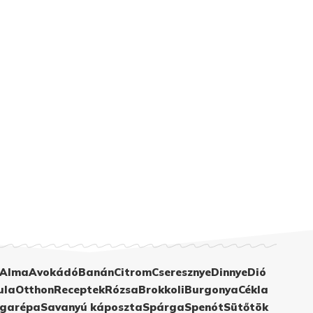
Alma
Avokádó
Banán
Citrom
Cseresznye
Dinnye
Dió
ula
Otthon
Receptek
Rózsa
Brokkoli
Burgonya
Cékla
garépa
Savanyú káposzta
Spárga
Spenót
Sütőtök