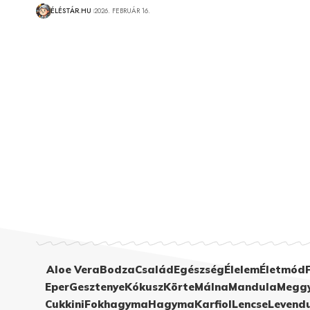
ÉLÉSTÁR.HU
2026. FEBRUÁR 16.
Aloe Vera
Bodza
Család
Egészség
Élelem
Életmód
Eper
Gesztenye
Kókusz
Körte
Málna
Mandula
Megg
Cukkini
Fokhagyma
Hagyma
Karfiol
Lencse
Levend