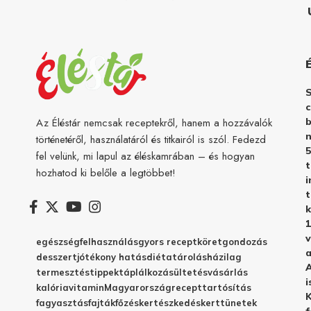
c
b
Az Éléstár nemcsak receptekről, hanem a hozzávalók
n
történetéről, használatáról és titkairól is szól. Fedezd
5
fel velünk, mi lapul az éléskamrában – és hogyan
hozhatod ki belőle a legtöbbet!
i
t
k
1
v
egészség
felhasználás
gyors recept
köret
gondozás
a
desszert
jótékony hatás
diéta
tárolás
házilag
A
termesztés
tippek
táplálkozás
ültetés
vásárlás
i
kalória
vitamin
Magyarország
recept
tartósítás
K
fagyasztás
fajták
főzés
kertészkedés
kert
tünetek
f