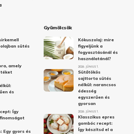
a
Gyümölcsök
irkemell
Kókuszolaj: mire
 olajban sütés
figyeljünk a
fogyasztásánál és
használatánál?
ora, amely
2026. JÚNIUS 1.
stéket
Sütőtökös
sajttorta sütés
nélkül: narancsos
élkül:
édesség
űen és
egyszerűen és
gyorsan
cept: Így
2026. JÚNIUS 1.
Klasszikus epres
i finomságot
gombóc recept:
Így készítsd el a
: Egy gyors és