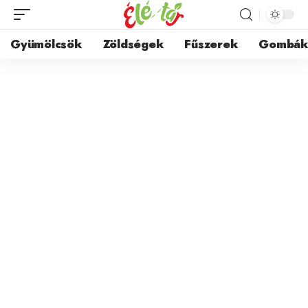
Gyümölcsök
Zöldségek
Fűszerek
Gombá