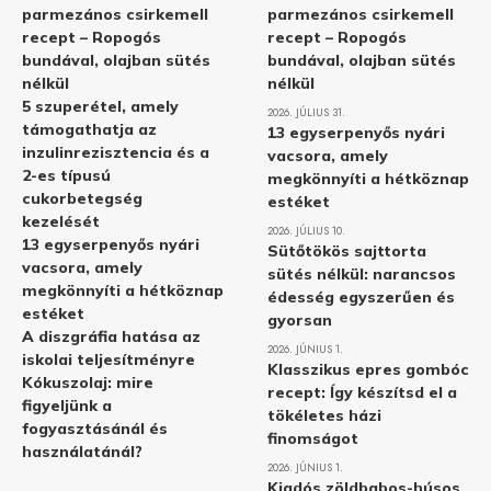
parmezános csirkemell
parmezános csirkemell
recept – Ropogós
recept – Ropogós
bundával, olajban sütés
bundával, olajban sütés
nélkül
nélkül
5 szuperétel, amely
2026. JÚLIUS 31.
támogathatja az
13 egyserpenyős nyári
inzulinrezisztencia és a
vacsora, amely
2-es típusú
megkönnyíti a hétköznap
cukorbetegség
estéket
kezelését
2026. JÚLIUS 10.
13 egyserpenyős nyári
Sütőtökös sajttorta
vacsora, amely
sütés nélkül: narancsos
megkönnyíti a hétköznap
édesség egyszerűen és
estéket
gyorsan
A diszgráfia hatása az
2026. JÚNIUS 1.
iskolai teljesítményre
Klasszikus epres gombóc
Kókuszolaj: mire
recept: Így készítsd el a
figyeljünk a
tökéletes házi
fogyasztásánál és
finomságot
használatánál?
2026. JÚNIUS 1.
Kiadós zöldbabos-húsos