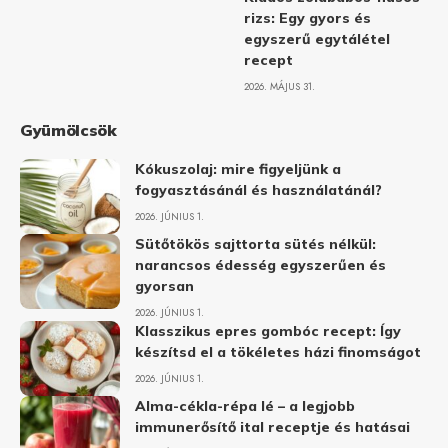
rizs: Egy gyors és
egyszerű egytálétel
recept
2026. MÁJUS 31.
Gyümölcsök
Kókuszolaj: mire figyeljünk a
fogyasztásánál és használatánál?
2026. JÚNIUS 1.
Sütőtökös sajttorta sütés nélkül:
narancsos édesség egyszerűen és
gyorsan
2026. JÚNIUS 1.
Klasszikus epres gombóc recept: Így
készítsd el a tökéletes házi finomságot
2026. JÚNIUS 1.
Alma-cékla-répa lé – a legjobb
immunerősítő ital receptje és hatásai