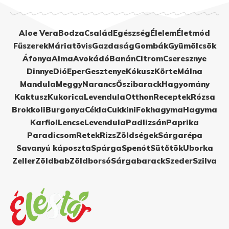
Aloe Vera
Bodza
Család
Egészség
Élelem
Életmód
Fűszerek
Máriatövis
Gazdaság
Gombák
Gyümölcsök
Áfonya
Alma
Avokádó
Banán
Citrom
Cseresznye
Dinnye
Dió
Eper
Gesztenye
Kókusz
Körte
Málna
Mandula
Meggy
Narancs
Őszibarack
Hagyomány
Kaktusz
Kukorica
Levendula
Otthon
Receptek
Rózsa
Brokkoli
Burgonya
Cékla
Cukkini
Fokhagyma
Hagyma
Karfiol
Lencse
Levendula
Padlizsán
Paprika
Paradicsom
Retek
Rizs
Zöldségek
Sárgarépa
Savanyú káposzta
Spárga
Spenót
Sütőtök
Uborka
Zeller
Zöldbab
Zöldborsó
Sárgabarack
Szeder
Szilva