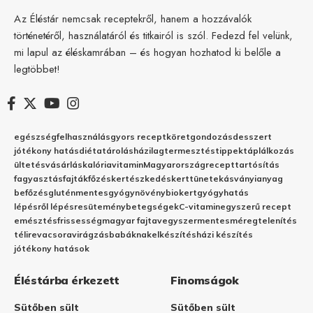
Az Éléstár nemcsak receptekről, hanem a hozzávalók
történetéről, használatáról és titkairól is szól. Fedezd fel velünk,
mi lapul az éléskamrában – és hogyan hozhatod ki belőle a
legtöbbet!
egészség
felhasználás
gyors recept
köret
gondozás
desszert
jótékony hatás
diéta
tárolás
házilag
termesztés
tippek
táplálkozás
ültetés
vásárlás
kalória
vitamin
Magyarország
recept
tartósítás
fagyasztás
fajták
főzés
kertészkedés
kert
tünetek
ásványianyag
befőzés
gluténmentes
gyógynövény
biokert
gyógyhatás
lépésről lépésre
sütemény
betegségek
C-vitamin
egyszerű recept
emésztés
frissesség
magyar fajta
vegyszermentes
méregtelenítés
télire
vacsora
virágzás
babáknak
elkészítés
házi készítés
jótékony hatások
Éléstárba érkezett
Finomságok
Sütőben sült
Sütőben sült