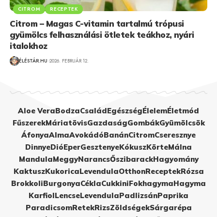
CITROM
RECEPTEK
Citrom – Magas C-vitamin tartalmú trópusi
gyümölcs felhasználási ötletek teákhoz, nyári
italokhoz
ÉLÉSTÁR.HU
2026. FEBRUÁR 12.
Aloe Vera
Bodza
Család
Egészség
Élelem
Életmód
Fűszerek
Máriatövis
Gazdaság
Gombák
Gyümölcsök
Áfonya
Alma
Avokádó
Banán
Citrom
Cseresznye
Dinnye
Dió
Eper
Gesztenye
Kókusz
Körte
Málna
Mandula
Meggy
Narancs
Őszibarack
Hagyomány
Kaktusz
Kukorica
Levendula
Otthon
Receptek
Rózsa
Brokkoli
Burgonya
Cékla
Cukkini
Fokhagyma
Hagyma
Karfiol
Lencse
Levendula
Padlizsán
Paprika
Paradicsom
Retek
Rizs
Zöldségek
Sárgarépa