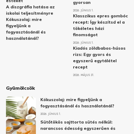
estéket
gyorsan
A diszgráfia hatása az
2026. JÚNIUS 1.
iskolai teljesítményre
Klasszikus epres gombóc
Kókuszolaj: mire
recept: Így készítsd el a
figyeljünk a
tökéletes házi
fogyasztásánál és
finomságot
használatánál?
2026. JÚNIUS 1.
Kiadós zöldbabos-húsos
rizs: Egy gyors és
egyszerű egytálétel
recept
2026. MÁJUS 31.
Gyümölcsök
Kókuszolaj: mire figyeljünk a
fogyasztásánál és használatánál?
2026. JÚNIUS 1.
Sütőtökös sajttorta sütés nélkül:
narancsos édesség egyszerűen és