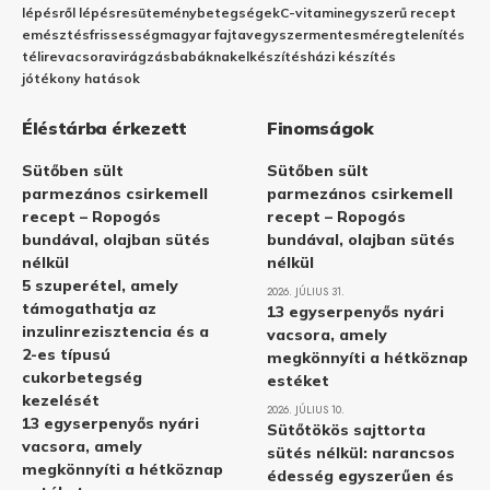
lépésről lépésre
sütemény
betegségek
C-vitamin
egyszerű recept
emésztés
frissesség
magyar fajta
vegyszermentes
méregtelenítés
télire
vacsora
virágzás
babáknak
elkészítés
házi készítés
jótékony hatások
Éléstárba érkezett
Finomságok
Sütőben sült
Sütőben sült
parmezános csirkemell
parmezános csirkemell
recept – Ropogós
recept – Ropogós
bundával, olajban sütés
bundával, olajban sütés
nélkül
nélkül
5 szuperétel, amely
2026. JÚLIUS 31.
támogathatja az
13 egyserpenyős nyári
inzulinrezisztencia és a
vacsora, amely
2-es típusú
megkönnyíti a hétköznap
cukorbetegség
estéket
kezelését
2026. JÚLIUS 10.
13 egyserpenyős nyári
Sütőtökös sajttorta
vacsora, amely
sütés nélkül: narancsos
megkönnyíti a hétköznap
édesség egyszerűen és