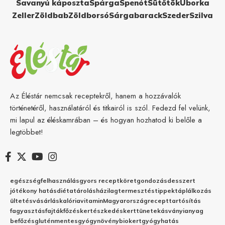
Savanyú káposzta
Spárga
Spenót
Sütőtök
Uborka
Zeller
Zöldbab
Zöldborsó
Sárgabarack
Szeder
Szilva
Az Éléstár nemcsak receptekről, hanem a hozzávalók
történetéről, használatáról és titkairól is szól. Fedezd fel velünk,
mi lapul az éléskamrában – és hogyan hozhatod ki belőle a
legtöbbet!
egészség
felhasználás
gyors recept
köret
gondozás
desszert
jótékony hatás
diéta
tárolás
házilag
termesztés
tippek
táplálkozás
ültetés
vásárlás
kalória
vitamin
Magyarország
recept
tartósítás
fagyasztás
fajták
főzés
kertészkedés
kert
tünetek
ásványianyag
befőzés
gluténmentes
gyógynövény
biokert
gyógyhatás