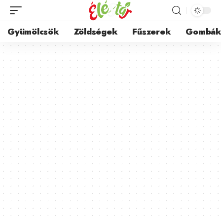
Gyümölcsök
Zöldségek
Fűszerek
Gombá