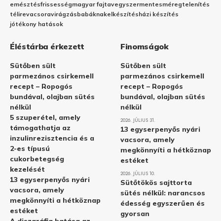
emésztés
frissesség
magyar fajta
vegyszermentes
méregtelenítés
télire
vacsora
virágzás
babáknak
elkészítés
házi készítés
jótékony hatások
Éléstárba érkezett
Finomságok
Sütőben sült
Sütőben sült
parmezános csirkemell
parmezános csirkemell
recept – Ropogós
recept – Ropogós
bundával, olajban sütés
bundával, olajban sütés
nélkül
nélkül
5 szuperétel, amely
2026. JÚLIUS 31.
támogathatja az
13 egyserpenyős nyári
inzulinrezisztencia és a
vacsora, amely
2-es típusú
megkönnyíti a hétköznap
cukorbetegség
estéket
kezelését
2026. JÚLIUS 10.
13 egyserpenyős nyári
Sütőtökös sajttorta
vacsora, amely
sütés nélkül: narancsos
megkönnyíti a hétköznap
édesség egyszerűen és
estéket
gyorsan