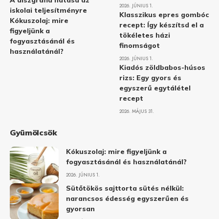
A diszgráfia hatása az
2026. JÚNIUS 1.
iskolai teljesítményre
Klasszikus epres gombóc
Kókuszolaj: mire
recept: Így készítsd el a
figyeljünk a
tökéletes házi
fogyasztásánál és
finomságot
használatánál?
2026. JÚNIUS 1.
Kiadós zöldbabos-húsos
rizs: Egy gyors és
egyszerű egytálétel
recept
2026. MÁJUS 31.
Gyümölcsök
Kókuszolaj: mire figyeljünk a
fogyasztásánál és használatánál?
2026. JÚNIUS 1.
Sütőtökös sajttorta sütés nélkül:
narancsos édesség egyszerűen és
gyorsan