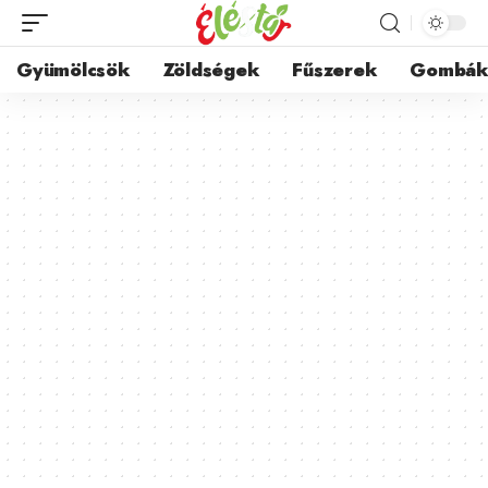
Gyümölcsök
Zöldségek
Fűszerek
Gombá