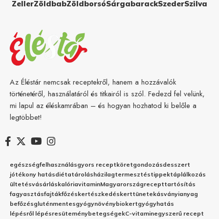
Zeller
Zöldbab
Zöldborsó
Sárgabarack
Szeder
Szilva
Az Éléstár nemcsak receptekről, hanem a hozzávalók
történetéről, használatáról és titkairól is szól. Fedezd fel velünk,
mi lapul az éléskamrában – és hogyan hozhatod ki belőle a
legtöbbet!
egészség
felhasználás
gyors recept
köret
gondozás
desszert
jótékony hatás
diéta
tárolás
házilag
termesztés
tippek
táplálkozás
ültetés
vásárlás
kalória
vitamin
Magyarország
recept
tartósítás
fagyasztás
fajták
főzés
kertészkedés
kert
tünetek
ásványianyag
befőzés
gluténmentes
gyógynövény
biokert
gyógyhatás
lépésről lépésre
sütemény
betegségek
C-vitamin
egyszerű recept