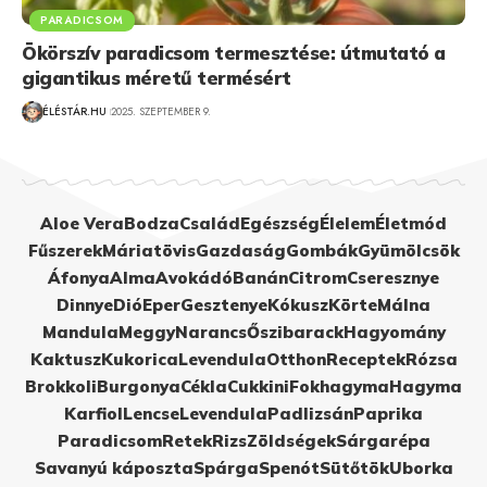
PARADICSOM
Ökörszív paradicsom termesztése: útmutató a
gigantikus méretű termésért
ÉLÉSTÁR.HU
2025. SZEPTEMBER 9.
Aloe Vera
Bodza
Család
Egészség
Élelem
Életmód
Fűszerek
Máriatövis
Gazdaság
Gombák
Gyümölcsök
Áfonya
Alma
Avokádó
Banán
Citrom
Cseresznye
Dinnye
Dió
Eper
Gesztenye
Kókusz
Körte
Málna
Mandula
Meggy
Narancs
Őszibarack
Hagyomány
Kaktusz
Kukorica
Levendula
Otthon
Receptek
Rózsa
Brokkoli
Burgonya
Cékla
Cukkini
Fokhagyma
Hagyma
Karfiol
Lencse
Levendula
Padlizsán
Paprika
Paradicsom
Retek
Rizs
Zöldségek
Sárgarépa
Savanyú káposzta
Spárga
Spenót
Sütőtök
Uborka