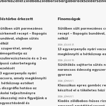
Uborka
Zeller
Zöldbab
Zöldborsó
Sárgabarack
Szeder
Szilv
Éléstárba érkezett
Finomságok
Sütőben sült parmezános
Sütőben sült parmezános cs
sirkemell recept – Ropogós
recept – Ropogós bundával,
undával, olajban sütés
nélkül
élkül
2026. JÚLIUS 31.
 szuperétel, amely
13 egyserpenyős nyári vacs
támogathatja az
megkönnyíti a hétköznap e
nzulinrezisztencia és a 2-es
2026. JÚLIUS 10.
ípusú cukorbetegség
Sütőtökös sajttorta sütés n
ezelését
narancsos édesség egyszer
3 egyserpenyős nyári
gyorsan
acsora, amely megkönnyíti
2026. JÚNIUS 1.
 hétköznap estéket
Klasszikus epres gombóc re
 diszgráfia hatása az
készítsd el a tökéletes ház
skolai teljesítményre
2026. JÚNIUS 1.
ókuszolaj: mire figyeljünk a
Kiadós zöldbabos-húsos rizs
ogyasztásánál és
egyszerű egytálétel recept