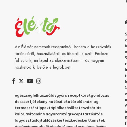
c
b
Az Éléstár nemcsak receptekről, hanem a hozzávalók
n
történetéről, használatáról és titkairól is szól. Fedezd
5
fel velünk, mi lapul az éléskamrában – és hogyan
hozhatod ki belőle a legtöbbet!
i
t
k
1
v
egészség
felhasználás
gyors recept
köret
gondozás
a
desszert
jótékony hatás
diéta
tárolás
házilag
A
termesztés
tippek
táplálkozás
ültetés
vásárlás
i
kalória
vitamin
Magyarország
recept
tartósítás
K
fagyasztás
fajták
főzés
kertészkedés
kert
tünetek
f
ásványianyag
befőzés
gluténmentes
gyógynövény