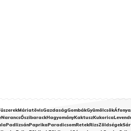
Fűszerek
Máriatövis
Gazdaság
Gombák
Gyümölcsök
Áfonya
y
Narancs
Őszibarack
Hagyomány
Kaktusz
Kukorica
Levend
ula
Padlizsán
Paprika
Paradicsom
Retek
Rizs
Zöldségek
Sár