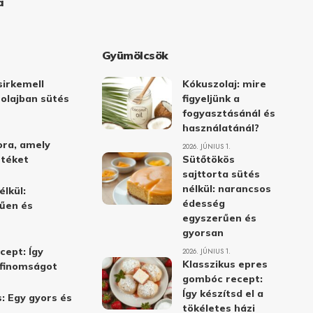
a
Gyümölcsök
irkemell
Kókuszolaj: mire
 olajban sütés
figyeljünk a
fogyasztásánál és
használatánál?
ora, amely
2026. JÚNIUS 1.
stéket
Sütőtökös
sajttorta sütés
nélkül: narancsos
élkül:
édesség
űen és
egyszerűen és
gyorsan
cept: Így
2026. JÚNIUS 1.
Klasszikus epres
i finomságot
gombóc recept:
Így készítsd el a
: Egy gyors és
tökéletes házi