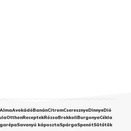
Alma
Avokádó
Banán
Citrom
Cseresznye
Dinnye
Dió
ula
Otthon
Receptek
Rózsa
Brokkoli
Burgonya
Cékla
garépa
Savanyú káposzta
Spárga
Spenót
Sütőtök