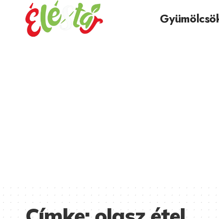
Gyümölcsö
Címke:
olasz étel