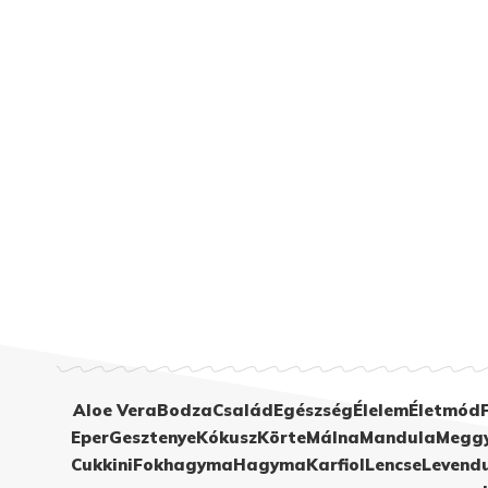
Aloe Vera
Bodza
Család
Egészség
Élelem
Életmód
Eper
Gesztenye
Kókusz
Körte
Málna
Mandula
Megg
Cukkini
Fokhagyma
Hagyma
Karfiol
Lencse
Levend