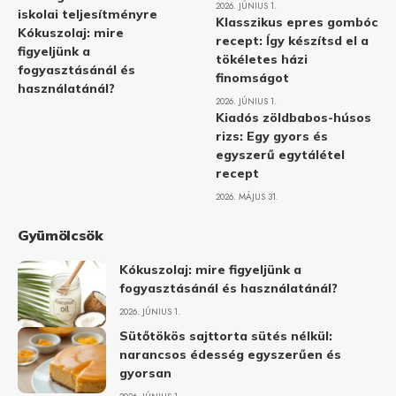
2026. JÚNIUS 1.
iskolai teljesítményre
Klasszikus epres gombóc
Kókuszolaj: mire
recept: Így készítsd el a
figyeljünk a
tökéletes házi
fogyasztásánál és
finomságot
használatánál?
2026. JÚNIUS 1.
Kiadós zöldbabos-húsos
rizs: Egy gyors és
egyszerű egytálétel
recept
2026. MÁJUS 31.
Gyümölcsök
Kókuszolaj: mire figyeljünk a
fogyasztásánál és használatánál?
2026. JÚNIUS 1.
Sütőtökös sajttorta sütés nélkül:
narancsos édesség egyszerűen és
gyorsan