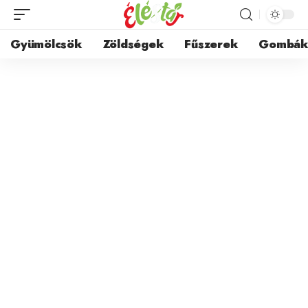
Gyümölcsök
Zöldségek
Fűszerek
Gombá