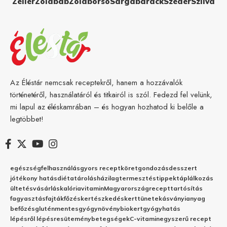
Zeller
Zöldbab
Zöldborsó
Sárgabarack
Szeder
Szilva
Az Éléstár nemcsak receptekről, hanem a hozzávalók
történetéről, használatáról és titkairól is szól. Fedezd fel velünk,
mi lapul az éléskamrában – és hogyan hozhatod ki belőle a
legtöbbet!
egészség
felhasználás
gyors recept
köret
gondozás
desszert
jótékony hatás
diéta
tárolás
házilag
termesztés
tippek
táplálkozás
ültetés
vásárlás
kalória
vitamin
Magyarország
recept
tartósítás
fagyasztás
fajták
főzés
kertészkedés
kert
tünetek
ásványianyag
befőzés
gluténmentes
gyógynövény
biokert
gyógyhatás
lépésről lépésre
sütemény
betegségek
C-vitamin
egyszerű recept