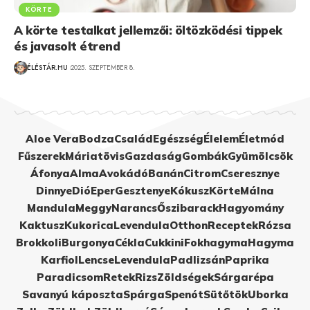
KÖRTE
A körte testalkat jellemzői: öltözködési tippek
és javasolt étrend
ÉLÉSTÁR.HU
2025. SZEPTEMBER 8.
Aloe Vera
Bodza
Család
Egészség
Élelem
Életmód
Fűszerek
Máriatövis
Gazdaság
Gombák
Gyümölcsök
Áfonya
Alma
Avokádó
Banán
Citrom
Cseresznye
Dinnye
Dió
Eper
Gesztenye
Kókusz
Körte
Málna
Mandula
Meggy
Narancs
Őszibarack
Hagyomány
Kaktusz
Kukorica
Levendula
Otthon
Receptek
Rózsa
Brokkoli
Burgonya
Cékla
Cukkini
Fokhagyma
Hagyma
Karfiol
Lencse
Levendula
Padlizsán
Paprika
Paradicsom
Retek
Rizs
Zöldségek
Sárgarépa
Savanyú káposzta
Spárga
Spenót
Sütőtök
Uborka