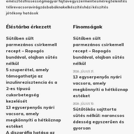
emésztés
frissesség
magyar fajta
vegyszermentes
méregtelenítés
télire
vacsora
virágzás
babáknak
elkészítés
házi készítés
jótékony hatások
Éléstárba érkezett
Finomságok
Sütőben sült
Sütőben sült
parmezános csirkemell
parmezános csirkemell
recept – Ropogós
recept – Ropogós
bundával, olajban sütés
bundával, olajban sütés
nélkül
nélkül
5 szuperétel, amely
2026. JÚLIUS 31.
támogathatja az
13 egyserpenyős nyári
inzulinrezisztencia és a
vacsora, amely
2-es típusú
megkönnyíti a hétköznap
cukorbetegség
estéket
kezelését
2026. JÚLIUS 10.
13 egyserpenyős nyári
Sütőtökös sajttorta
vacsora, amely
sütés nélkül: narancsos
megkönnyíti a hétköznap
édesség egyszerűen és
estéket
gyorsan
A diszgráfia hatása az