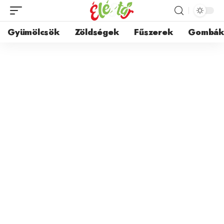
Gyümölcsök
Zöldségek
Fűszerek
Gombá