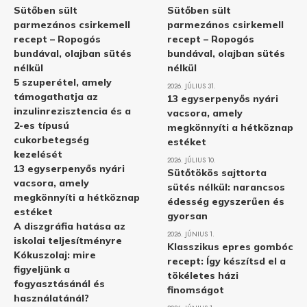
Sütőben sült
Sütőben sült
parmezános csirkemell
parmezános csirkemell
recept – Ropogós
recept – Ropogós
bundával, olajban sütés
bundával, olajban sütés
nélkül
nélkül
5 szuperétel, amely
2026. JÚLIUS 31.
támogathatja az
13 egyserpenyős nyári
inzulinrezisztencia és a
vacsora, amely
2-es típusú
megkönnyíti a hétköznap
cukorbetegség
estéket
kezelését
2026. JÚLIUS 10.
13 egyserpenyős nyári
Sütőtökös sajttorta
vacsora, amely
sütés nélkül: narancsos
megkönnyíti a hétköznap
édesség egyszerűen és
estéket
gyorsan
A diszgráfia hatása az
2026. JÚNIUS 1.
iskolai teljesítményre
Klasszikus epres gombóc
Kókuszolaj: mire
recept: Így készítsd el a
figyeljünk a
tökéletes házi
fogyasztásánál és
finomságot
használatánál?