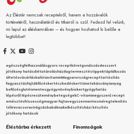
Az Éléstár nemcsak receptekről, hanem a hozzávalók
történetéről, használatáról és titkairól is szól. Fedezd fel velünk,
mi lapul az éléskamrában – és hogyan hozhatod ki belőle a
legtöbbet!
egészség
felhasználás
gyors recept
köret
gondozás
desszert
jótékony hatás
diéta
tárolás
házilag
termesztés
tippek
táplálkozás
ültetés
vásárlás
kalória
vitamin
Magyarország
recept
tartósítás
fagyasztás
fajták
főzés
kertészkedés
kert
tünetek
ásványianyag
befőzés
gluténmentes
gyógynövény
biokert
gyógyhatás
lépésről lépésre
sütemény
betegségek
C-vitamin
egyszerű recept
emésztés
frissesség
magyar fajta
vegyszermentes
méregtelenítés
télire
vacsora
virágzás
babáknak
elkészítés
házi készítés
jótékony hatások
Éléstárba érkezett
Finomságok