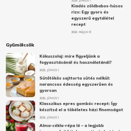
2026. JÚNIUS 1.
Kiadós zöldbabos-húsos
rizs: Egy gyors és
egyszerű egytálétel
recept
2026. MÁJUS 31.
Gyümölcsök
Kókuszolaj: mire figyeljünk a
fogyasztásánál és használatánál?
2026. JÚNIUS 1.
Sütőtökös sajttorta sütés nélkül:
narancsos édesség egyszerűen és
gyorsan
2026. JÚNIUS 1.
Klasszikus epres gombóc recept: Így
készítsd el a tökéletes házi finomságot
2026. JÚNIUS 1.
Alma-cékla-répa lé – a legjobb