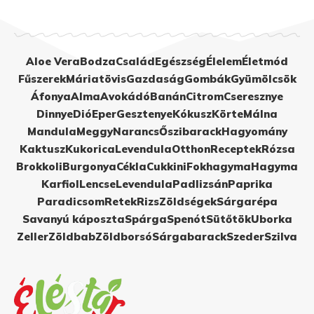
Aloe Vera
Bodza
Család
Egészség
Élelem
Életmód
Fűszerek
Máriatövis
Gazdaság
Gombák
Gyümölcsök
Áfonya
Alma
Avokádó
Banán
Citrom
Cseresznye
Dinnye
Dió
Eper
Gesztenye
Kókusz
Körte
Málna
Mandula
Meggy
Narancs
Őszibarack
Hagyomány
Kaktusz
Kukorica
Levendula
Otthon
Receptek
Rózsa
Brokkoli
Burgonya
Cékla
Cukkini
Fokhagyma
Hagyma
Karfiol
Lencse
Levendula
Padlizsán
Paprika
Paradicsom
Retek
Rizs
Zöldségek
Sárgarépa
Savanyú káposzta
Spárga
Spenót
Sütőtök
Uborka
Zeller
Zöldbab
Zöldborsó
Sárgabarack
Szeder
Szilva