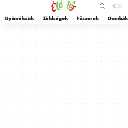
Gyümölcsök
Zöldségek
Fűszerek
Gombá