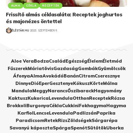
ALMA
CÉKLA
RECEPTEK
Frissítő almás céklasaláta: Receptek joghurtos
és majonézes öntettel
ÉLÉSTÁR.HU
2025. SZEPTEMBER 9.
Aloe Vera
Bodza
Család
Egészség
Élelem
Életmód
Fűszerek
Máriatövis
Gazdaság
Gombák
Gyümölcsök
Áfonya
Alma
Avokádó
Banán
Citrom
Cseresznye
Dinnye
Dió
Eper
Gesztenye
Kókusz
Körte
Málna
Mandula
Meggy
Narancs
Őszibarack
Hagyomány
Kaktusz
Kukorica
Levendula
Otthon
Receptek
Rózsa
Brokkoli
Burgonya
Cékla
Cukkini
Fokhagyma
Hagyma
Karfiol
Lencse
Levendula
Padlizsán
Paprika
Paradicsom
Retek
Rizs
Zöldségek
Sárgarépa
Savanyú káposzta
Spárga
Spenót
Sütőtök
Uborka