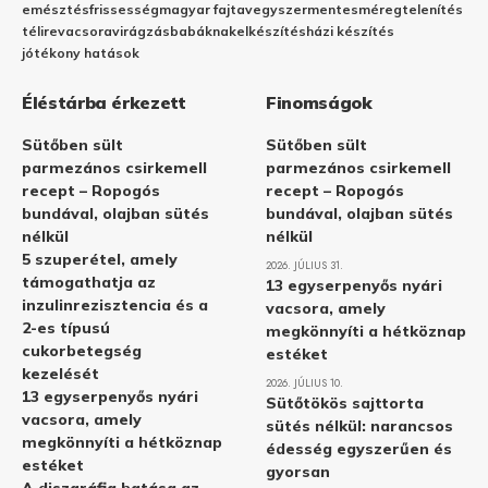
emésztés
frissesség
magyar fajta
vegyszermentes
méregtelenítés
télire
vacsora
virágzás
babáknak
elkészítés
házi készítés
jótékony hatások
Éléstárba érkezett
Finomságok
Sütőben sült
Sütőben sült
parmezános csirkemell
parmezános csirkemell
recept – Ropogós
recept – Ropogós
bundával, olajban sütés
bundával, olajban sütés
nélkül
nélkül
5 szuperétel, amely
2026. JÚLIUS 31.
támogathatja az
13 egyserpenyős nyári
inzulinrezisztencia és a
vacsora, amely
2-es típusú
megkönnyíti a hétköznap
cukorbetegség
estéket
kezelését
2026. JÚLIUS 10.
13 egyserpenyős nyári
Sütőtökös sajttorta
vacsora, amely
sütés nélkül: narancsos
megkönnyíti a hétköznap
édesség egyszerűen és
estéket
gyorsan