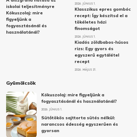
A diszgráfia hatása az
2026. JÚNIUS 1.
iskolai teljesítményre
Klasszikus epres gombóc
Kókuszolaj: mire
recept: Így készítsd el a
figyeljünk a
tökéletes házi
fogyasztásánál és
finomságot
használatánál?
2026. JÚNIUS 1.
Kiadós zöldbabos-húsos
rizs: Egy gyors és
egyszerű egytálétel
recept
2026. MÁJUS 31.
Gyümölcsök
Kókuszolaj: mire figyeljünk a
fogyasztásánál és használatánál?
2026. JÚNIUS 1.
Sütőtökös sajttorta sütés nélkül:
narancsos édesség egyszerűen és
gyorsan