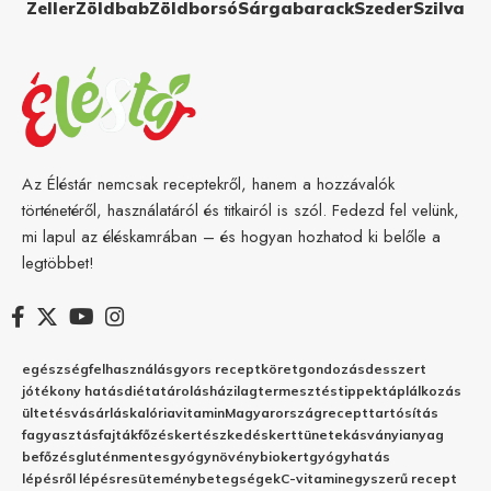
Zeller
Zöldbab
Zöldborsó
Sárgabarack
Szeder
Szilva
Az Éléstár nemcsak receptekről, hanem a hozzávalók
történetéről, használatáról és titkairól is szól. Fedezd fel velünk,
mi lapul az éléskamrában – és hogyan hozhatod ki belőle a
legtöbbet!
egészség
felhasználás
gyors recept
köret
gondozás
desszert
jótékony hatás
diéta
tárolás
házilag
termesztés
tippek
táplálkozás
ültetés
vásárlás
kalória
vitamin
Magyarország
recept
tartósítás
fagyasztás
fajták
főzés
kertészkedés
kert
tünetek
ásványianyag
befőzés
gluténmentes
gyógynövény
biokert
gyógyhatás
lépésről lépésre
sütemény
betegségek
C-vitamin
egyszerű recept