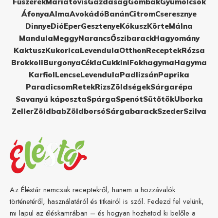
Fűszerek
Máriatövis
Gazdaság
Gombák
Gyümölcsök
Áfonya
Alma
Avokádó
Banán
Citrom
Cseresznye
Dinnye
Dió
Eper
Gesztenye
Kókusz
Körte
Málna
Mandula
Meggy
Narancs
Őszibarack
Hagyomány
Kaktusz
Kukorica
Levendula
Otthon
Receptek
Rózsa
Brokkoli
Burgonya
Cékla
Cukkini
Fokhagyma
Hagyma
Karfiol
Lencse
Levendula
Padlizsán
Paprika
Paradicsom
Retek
Rizs
Zöldségek
Sárgarépa
Savanyú káposzta
Spárga
Spenót
Sütőtök
Uborka
Zeller
Zöldbab
Zöldborsó
Sárgabarack
Szeder
Szilva
Az Éléstár nemcsak receptekről, hanem a hozzávalók
történetéről, használatáról és titkairól is szól. Fedezd fel velünk,
mi lapul az éléskamrában – és hogyan hozhatod ki belőle a