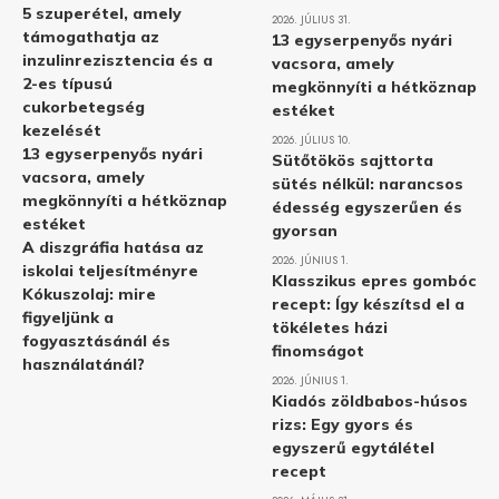
5 szuperétel, amely
2026. JÚLIUS 31.
támogathatja az
13 egyserpenyős nyári
inzulinrezisztencia és a
vacsora, amely
2-es típusú
megkönnyíti a hétköznap
cukorbetegség
estéket
kezelését
2026. JÚLIUS 10.
13 egyserpenyős nyári
Sütőtökös sajttorta
vacsora, amely
sütés nélkül: narancsos
megkönnyíti a hétköznap
édesség egyszerűen és
estéket
gyorsan
A diszgráfia hatása az
2026. JÚNIUS 1.
iskolai teljesítményre
Klasszikus epres gombóc
Kókuszolaj: mire
recept: Így készítsd el a
figyeljünk a
tökéletes házi
fogyasztásánál és
finomságot
használatánál?
2026. JÚNIUS 1.
Kiadós zöldbabos-húsos
rizs: Egy gyors és
egyszerű egytálétel
recept