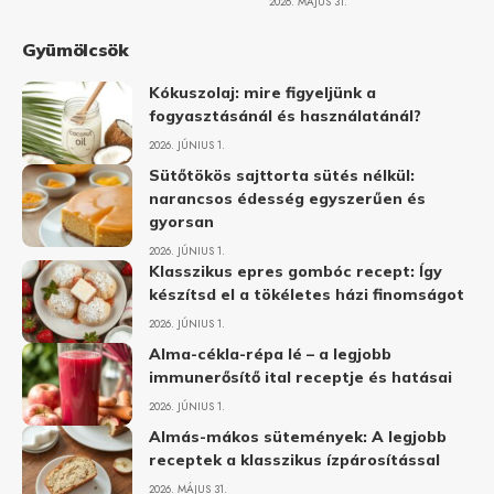
2026. MÁJUS 31.
Gyümölcsök
Kókuszolaj: mire figyeljünk a
fogyasztásánál és használatánál?
2026. JÚNIUS 1.
Sütőtökös sajttorta sütés nélkül:
narancsos édesség egyszerűen és
gyorsan
2026. JÚNIUS 1.
Klasszikus epres gombóc recept: Így
készítsd el a tökéletes házi finomságot
2026. JÚNIUS 1.
Alma-cékla-répa lé – a legjobb
immunerősítő ital receptje és hatásai
2026. JÚNIUS 1.
Almás-mákos sütemények: A legjobb
receptek a klasszikus ízpárosítással
2026. MÁJUS 31.