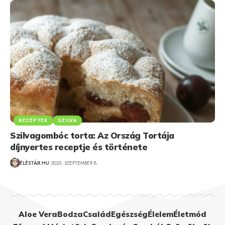
RECEPTEK
SZILVA
Szilvagombóc torta: Az Ország Tortája
díjnyertes receptje és története
ÉLÉSTÁR.HU
2025. SZEPTEMBER 8.
Aloe Vera
Bodza
Család
Egészség
Élelem
Életmód