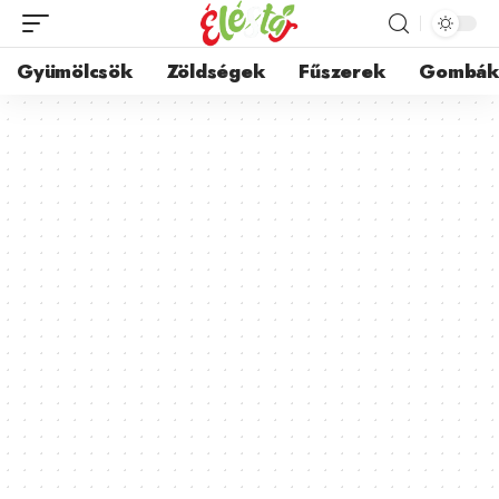
Gyümölcsök
Zöldségek
Fűszerek
Gombá