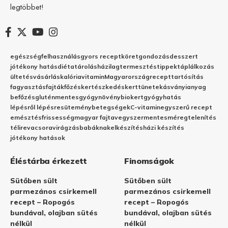
legtöbbet!
egészség
felhasználás
gyors recept
köret
gondozás
desszert
jótékony hatás
diéta
tárolás
házilag
termesztés
tippek
táplálkozás
ültetés
vásárlás
kalória
vitamin
Magyarország
recept
tartósítás
fagyasztás
fajták
főzés
kertészkedés
kert
tünetek
ásványianyag
befőzés
gluténmentes
gyógynövény
biokert
gyógyhatás
lépésről lépésre
sütemény
betegségek
C-vitamin
egyszerű recept
emésztés
frissesség
magyar fajta
vegyszermentes
méregtelenítés
télire
vacsora
virágzás
babáknak
elkészítés
házi készítés
jótékony hatások
Éléstárba érkezett
Finomságok
Sütőben sült
Sütőben sült
parmezános csirkemell
parmezános csirkemell
recept – Ropogós
recept – Ropogós
bundával, olajban sütés
bundával, olajban sütés
nélkül
nélkül